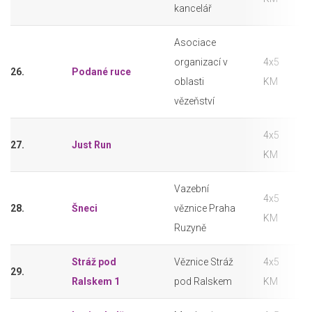
kancelář
Asociace
organizací v
4x5
26.
Podané ruce
oblasti
KM
vězeňství
4x5
27.
Just Run
KM
Vazební
4x5
28.
Šneci
věznice Praha
KM
Ruzyně
Stráž pod
Věznice Stráž
4x5
29.
Ralskem 1
pod Ralskem
KM