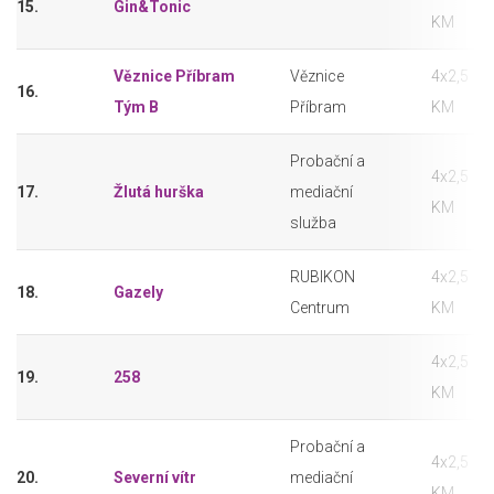
15.
Gin&Tonic
KM
Věznice Příbram
Věznice
4x2,5
16.
Tým B
Příbram
KM
Probační a
4x2,5
17.
Žlutá hurška
mediační
KM
služba
RUBIKON
4x2,5
18.
Gazely
Centrum
KM
4x2,5
19.
258
KM
Probační a
4x2,5
20.
Severní vítr
mediační
KM