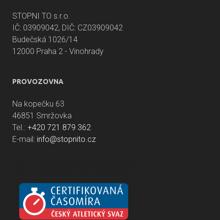
STOPNI TO s.r.o.
IČ: 03909042, DIČ: CZ03909042
Budečská 1026/14
12000 Praha 2 - Vinohrady
PROVOZOVNA
Na kopečku 63
46851 Smržovka
Tel.:
+420 721 879 362
E-mail:
info@stopnito.cz