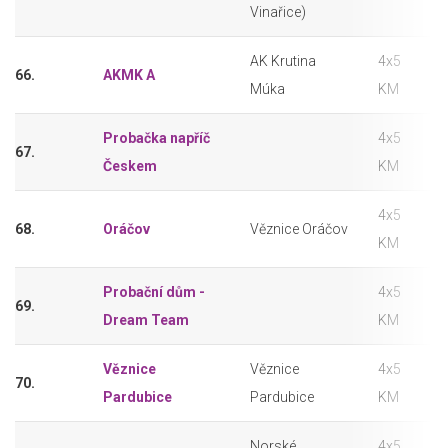
Vinařice)
AK Krutina
4x5
66.
AKMK A
Múka
KM
Probačka napříč
4x5
67.
Českem
KM
4x5
68.
Oráčov
Věznice Oráčov
KM
Probační dům -
4x5
69.
Dream Team
KM
Věznice
Věznice
4x5
70.
Pardubice
Pardubice
KM
Norské
4x5