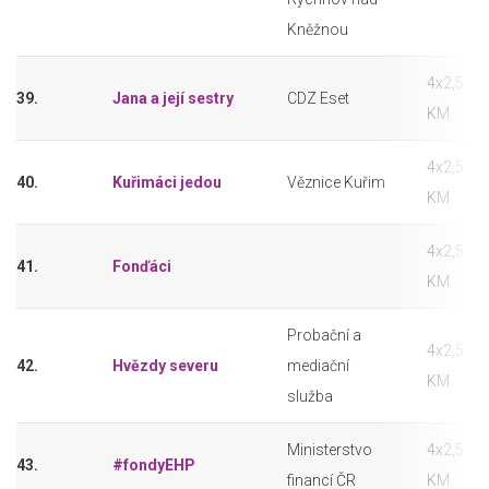
Kněžnou
4x2,5
39.
Jana a její sestry
CDZ Eset
KM
4x2,5
40.
Kuřimáci jedou
Věznice Kuřim
KM
4x2,5
41.
Fonďáci
KM
Probační a
4x2,5
42.
Hvězdy severu
mediační
KM
služba
Ministerstvo
4x2,5
43.
#fondyEHP
financí ČR
KM