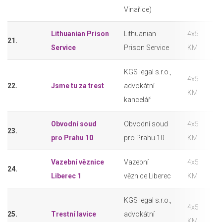
Vinařice)
Lithuanian Prison
Lithuanian
4x5
21.
Service
Prison Service
KM
KGS legal s.r.o.,
4x5
22.
Jsme tu za trest
advokátní
KM
kancelář
Obvodní soud
Obvodní soud
4x5
23.
pro Prahu 10
pro Prahu 10
KM
Vazební věznice
Vazební
4x5
24.
Liberec 1
věznice Liberec
KM
KGS legal s.r.o.,
4x5
25.
Trestní lavice
advokátní
KM