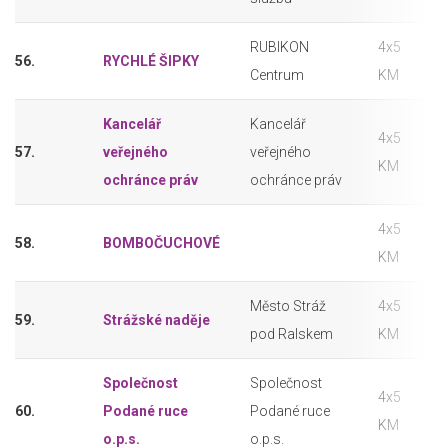
RUBIKON
4x5
56.
RYCHLÉ ŠIPKY
Centrum
KM
Kancelář
Kancelář
4x5
57.
veřejného
veřejného
KM
ochránce práv
ochránce práv
4x5
58.
BOMBOČUCHOVÉ
KM
Město Stráž
4x5
59.
Strážské naděje
pod Ralskem
KM
Společnost
Společnost
4x5
60.
Podané ruce
Podané ruce
KM
o.p.s.
o.p.s.