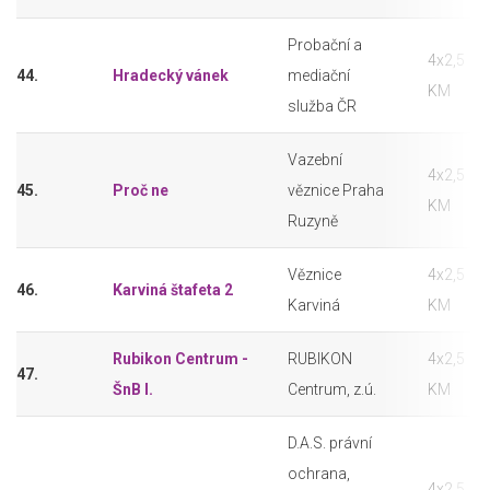
Probační a
4x2,5
44.
Hradecký vánek
mediační
KM
služba ČR
Vazební
4x2,5
45.
Proč ne
věznice Praha
KM
Ruzyně
Věznice
4x2,5
46.
Karviná štafeta 2
Karviná
KM
Rubikon Centrum -
RUBIKON
4x2,5
47.
ŠnB I.
Centrum, z.ú.
KM
D.A.S. právní
ochrana,
4x2,5