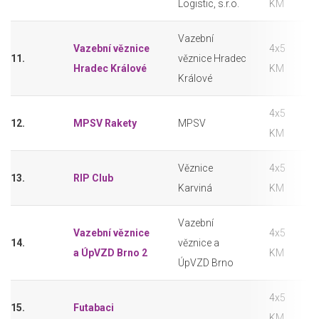
Logistic, s.r.o.
KM
Vazební
Vazební věznice
4x5
11.
věznice Hradec
Hradec Králové
KM
Králové
4x5
12.
MPSV Rakety
MPSV
KM
Věznice
4x5
13.
RIP Club
Karviná
KM
Vazební
Vazební věznice
4x5
14.
věznice a
a ÚpVZD Brno 2
KM
ÚpVZD Brno
4x5
15.
Futabaci
KM