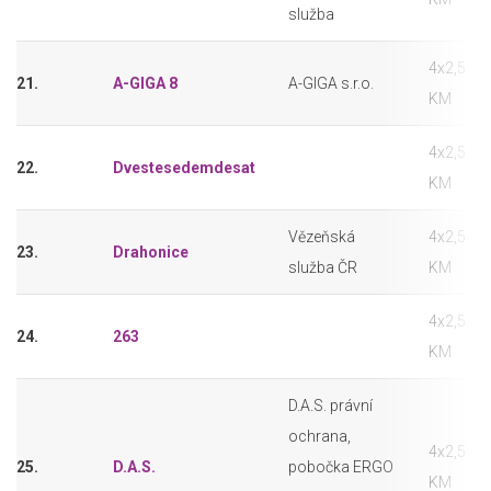
služba
4x2,5
21.
A-GIGA 8
A-GIGA s.r.o.
KM
4x2,5
22.
Dvestesedemdesat
KM
Vězeňská
4x2,5
23.
Drahonice
služba ČR
KM
4x2,5
24.
263
KM
D.A.S. právní
ochrana,
4x2,5
25.
D.A.S.
pobočka ERGO
KM