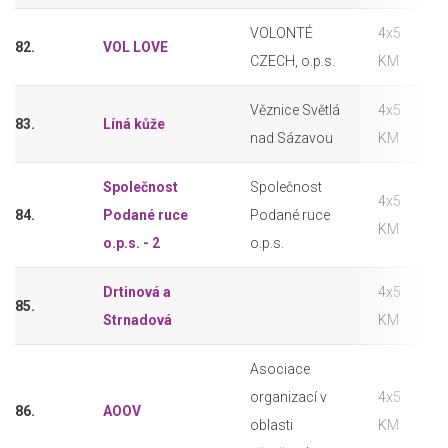
VOLONTÉ
4x5
82.
VOL LOVE
CZECH, o.p.s.
KM
Věznice Světlá
4x5
83.
Líná kůže
nad Sázavou
KM
Společnost
Společnost
4x5
84.
Podané ruce
Podané ruce
KM
o.p.s. - 2
o.p.s.
Drtinová a
4x5
85.
Strnadová
KM
Asociace
organizací v
4x5
86.
AOOV
oblasti
KM