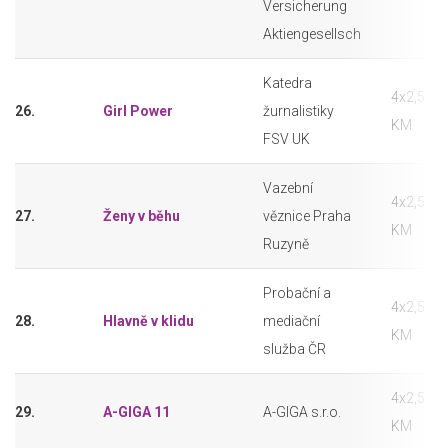
Versicherung
Aktiengesellsch
Katedra
4x2,5
26.
Girl Power
žurnalistiky
KM
FSV UK
Vazební
4x2,5
27.
Ženy v běhu
věznice Praha
KM
Ruzyně
Probační a
4x2,5
28.
Hlavně v klidu
mediační
KM
služba ČR
4x2,5
29.
A-GIGA 11
A-GIGA s.r.o.
KM