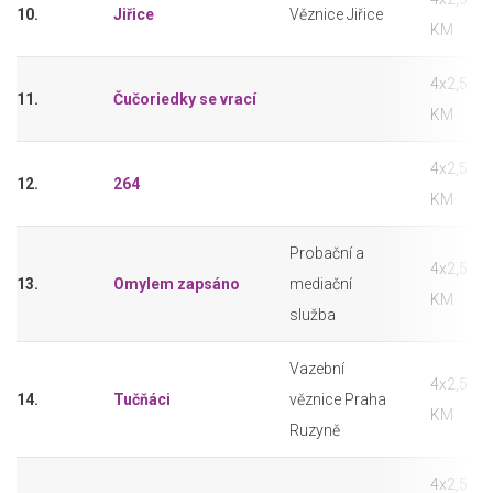
10.
Jiřice
Věznice Jiřice
KM
4x2,5
11.
Čučoriedky se vrací
KM
4x2,5
12.
264
KM
Probační a
4x2,5
13.
Omylem zapsáno
mediační
KM
služba
Vazební
4x2,5
14.
Tučňáci
věznice Praha
KM
Ruzyně
4x2,5