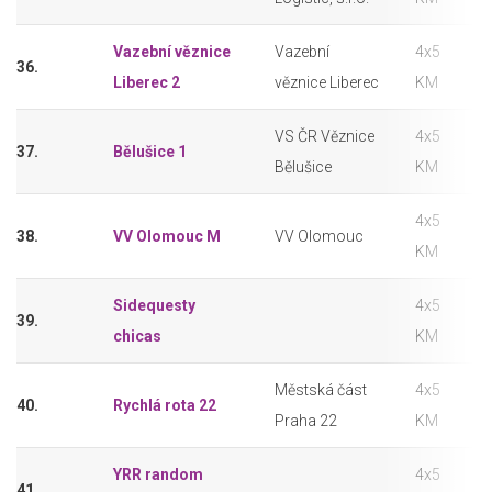
Vazební věznice
Vazební
4x5
36.
Liberec 2
věznice Liberec
KM
VS ČR Věznice
4x5
37.
Bělušice 1
Bělušice
KM
4x5
38.
VV Olomouc M
VV Olomouc
KM
Sidequesty
4x5
39.
chicas
KM
Městská část
4x5
40.
Rychlá rota 22
Praha 22
KM
YRR random
4x5
41.