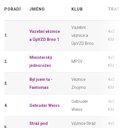
POŘADÍ
JMÉNO
KLUB
TRAŤ
Vazební
Vazební věznice
4x5
1.
věznice a
a ÚpVZD Brno 1
KM
ÚpVZD Brno
Ministerský
4x5
2.
MPSV
jednorožec
KM
Byl jsem tu -
Věznice
4x5
3.
Fantomas
Znojmo
KM
Gebruder
4x5
4.
Gebruder Weiss
Weiss
KM
Stráž pod
Věznice Stráž
4x5
5.