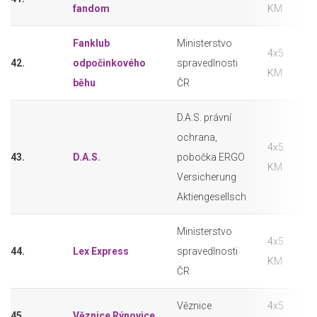
fandom
KM
Fanklub
Ministerstvo
4x5
42.
odpočinkového
spravedlnosti
KM
běhu
ČR
D.A.S. právní
ochrana,
4x5
43.
D.A.S.
pobočka ERGO
KM
Versicherung
Aktiengesellsch
Ministerstvo
4x5
44.
Lex Express
spravedlnosti
KM
ČR
Věznice
4x5
45.
Věznice Rýnovice