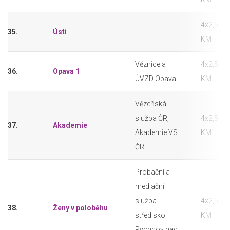
4x2,5
35.
Ústí
KM
Věznice a
4x2,5
36.
Opava 1
ÚVZD Opava
KM
Vězeňská
služba ČR,
4x2,5
37.
Akademie
Akademie VS
KM
ČR
Probační a
mediační
služba
4x2,5
38.
Ženy v poloběhu
středisko
KM
Rychnov nad