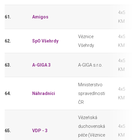
4x5
61.
Amigos
KM
Věznice
4x5
62.
SpO Všehrdy
Všehrdy
KM
4x5
63.
A-GIGA 3
A-GIGA s.r.o.
KM
Ministerstvo
4x5
64.
Náhradníci
spravedlnosti
KM
ČR
Vězeňská
duchovenská
4x5
65.
VDP - 3
péče (Věznice
KM