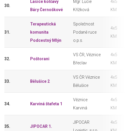
Lasice kolčavy
Mgr. Lucie
4x5
30.
Báry Černoškové
Křížková
KM
Terapeutická
Společnost
4x5
31.
komunita
Podaně ruce
KM
Podcestný Mlýn
o.p.s.
VS ČR, Věznice
4x5
32.
Poštorani
Břeclav
KM
VS ČR Věznice
4x5
33.
Bělušice 2
Bělušice
KM
Věznice
4x5
34.
Karviná štafeta 1
Karviná
KM
JIPOCAR
4x5
35.
JIPOCAR 1.
Logistic, s.r.o.
KM