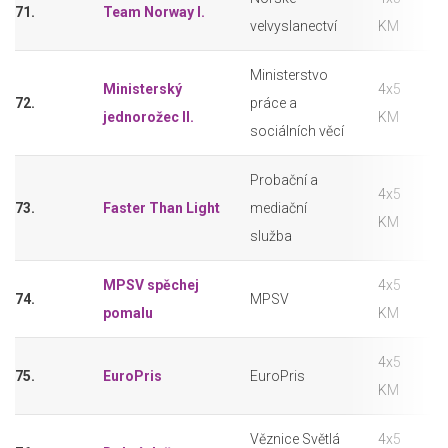
71.
Team Norway I.
velvyslanectví
KM
Ministerstvo
Ministerský
4x5
72.
práce a
jednorožec II.
KM
sociálních věcí
Probační a
4x5
73.
Faster Than Light
mediační
KM
služba
MPSV spěchej
4x5
74.
MPSV
pomalu
KM
4x5
75.
EuroPris
EuroPris
KM
Věznice Světlá
4x5