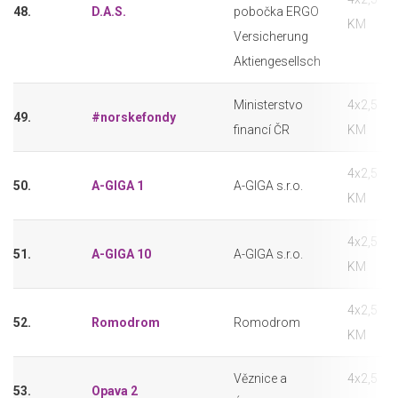
48.
D.A.S.
pobočka ERGO
KM
Versicherung
Aktiengesellsch
Ministerstvo
4x2,5
49.
#norskefondy
financí ČR
KM
4x2,5
50.
A-GIGA 1
A-GIGA s.r.o.
KM
4x2,5
51.
A-GIGA 10
A-GIGA s.r.o.
KM
4x2,5
52.
Romodrom
Romodrom
KM
Věznice a
4x2,5
53.
Opava 2