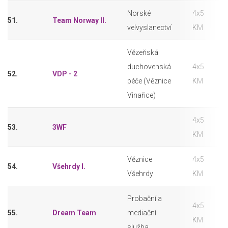
Norské
4x5
51.
Team Norway II.
velvyslanectví
KM
Vězeňská
duchovenská
4x5
52.
VDP - 2
péče (Věznice
KM
Vinařice)
4x5
53.
3WF
KM
Věznice
4x5
54.
Všehrdy I.
Všehrdy
KM
Probační a
4x5
55.
Dream Team
mediační
KM
služba