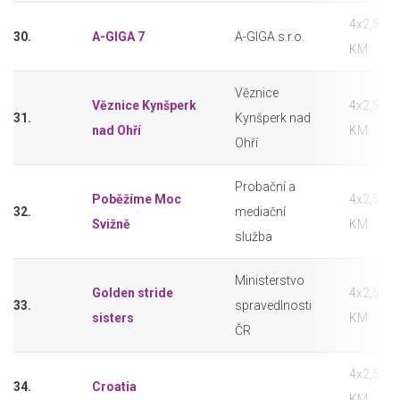
4x2,5
30.
A-GIGA 7
A-GIGA s.r.o.
KM
Věznice
Věznice Kynšperk
4x2,5
31.
Kynšperk nad
nad Ohří
KM
Ohří
Probační a
Poběžíme Moc
4x2,5
32.
mediační
Svižně
KM
služba
Ministerstvo
Golden stride
4x2,5
33.
spravedlnosti
sisters
KM
ČR
4x2,5
34.
Croatia
KM