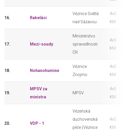
Věznice Světlá
4x5
16.
Rakeťáci
nad Sázavou
KM
Ministerstvo
4x5
17.
Mezi-soudy
spravedlnosti
KM
ČR
Věznice
4x5
18.
Nohanohumine
Znojmo
KM
MPSV za
4x5
19.
MPSV
ministra
KM
Vězeňská
duchovenská
4x5
20.
VDP - 1
péče (Věznice
KM