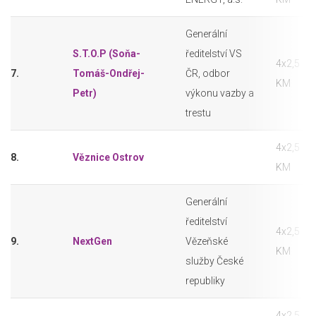
Generální
S.T.O.P (Soňa-
ředitelství VS
4x2,5
7.
Tomáš-Ondřej-
ČR, odbor
KM
Petr)
výkonu vazby a
trestu
4x2,5
8.
Věznice Ostrov
KM
Generální
ředitelství
4x2,5
9.
NextGen
Vězeňské
KM
služby České
republiky
4x2,5