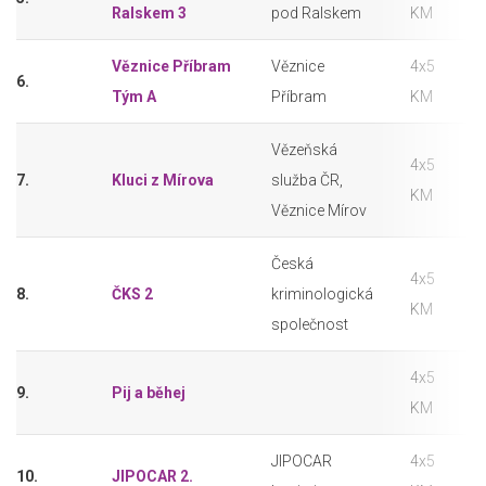
Ralskem 3
pod Ralskem
KM
Věznice Příbram
Věznice
4x5
6.
Tým A
Příbram
KM
Vězeňská
4x5
7.
Kluci z Mírova
služba ČR,
KM
Věznice Mírov
Česká
4x5
8.
ČKS 2
kriminologická
KM
společnost
4x5
9.
Pij a běhej
KM
JIPOCAR
4x5
10.
JIPOCAR 2.