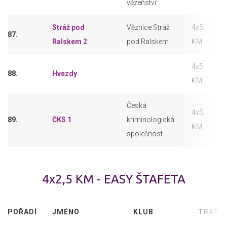
vězeňství
Stráž pod
Věznice Stráž
4x5
87.
Ralskem 2
pod Ralskem
KM
4x5
88.
Hvezdy
KM
Česká
4x5
89.
ČKS 1
kriminologická
KM
společnost
4x2,5 KM - EASY ŠTAFETA
POŘADÍ
JMÉNO
KLUB
TRAŤ