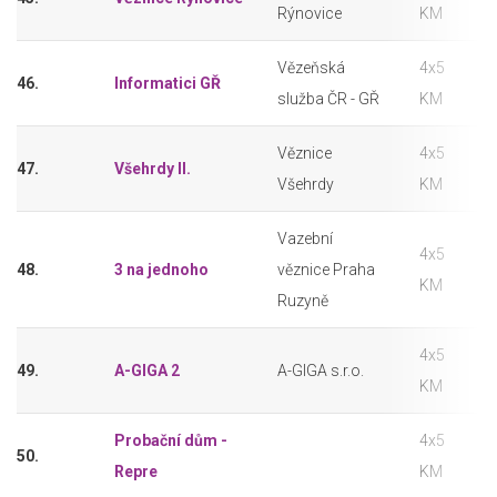
Rýnovice
KM
Vězeňská
4x5
46.
Informatici GŘ
služba ČR - GŘ
KM
Věznice
4x5
47.
Všehrdy II.
Všehrdy
KM
Vazební
4x5
48.
3 na jednoho
věznice Praha
KM
Ruzyně
4x5
49.
A-GIGA 2
A-GIGA s.r.o.
KM
Probační dům -
4x5
50.
Repre
KM