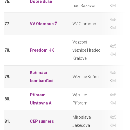
76.
Dobré duše
nad Sázavou
KM
4x5
77.
VV Olomouc Ž
VV Olomouc
KM
Vazební
4x5
78.
Freedom HK
věznice Hradec
KM
Králové
Kuřimáci
4x5
79.
Věznice Kuřim
bombarďáci
KM
Příbram
Věznice
4x5
80.
Ubytovna A
Příbram
KM
Miroslava
4x5
81.
CEP runners
Jakešová
KM