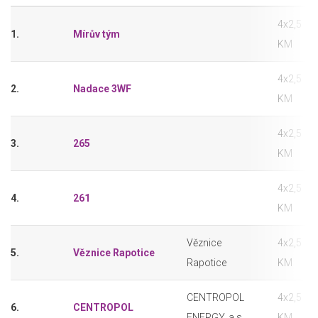
4x2,5
1.
Mírův tým
KM
4x2,5
2.
Nadace 3WF
KM
4x2,5
3.
265
KM
4x2,5
4.
261
KM
Věznice
4x2,5
5.
Věznice Rapotice
Rapotice
KM
CENTROPOL
4x2,5
6.
CENTROPOL
ENERGY, a.s.
KM