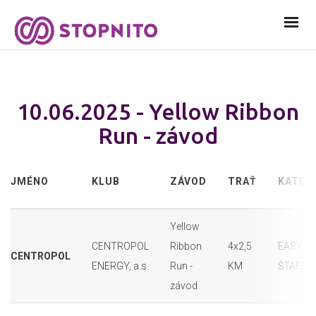
10.06.2025 - Yellow Ribbon
Run - závod
JMÉNO
KLUB
ZÁVOD
TRAŤ
KATEG
Yellow
CENTROPOL
Ribbon
4x2,5
EASY
CENTROPOL
ENERGY, a.s.
Run -
KM
ŠTAFET
závod