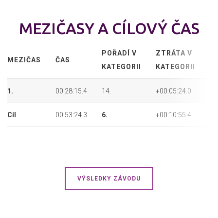
MEZIČASY A CÍLOVÝ ČAS
POŘADÍ V
ZTRÁTA V
P
MEZIČAS
ČAS
KATEGORII
KATEGORII
P
1.
00:28:15.4
14.
+00:05:24.0
14
Cíl
00:53:24.3
6.
+00:10:55.4
6.
VÝSLEDKY ZÁVODU