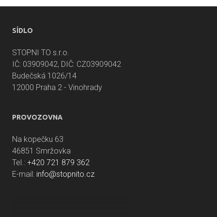
SÍDLO
STOPNI TO s.r.o.
IČ: 03909042, DIČ: CZ03909042
Budečská 1026/14
12000 Praha 2 - Vinohrady
PROVOZOVNA
Na kopečku 63
46851 Smržovka
Tel.:
+420 721 879 362
E-mail:
info@stopnito.cz