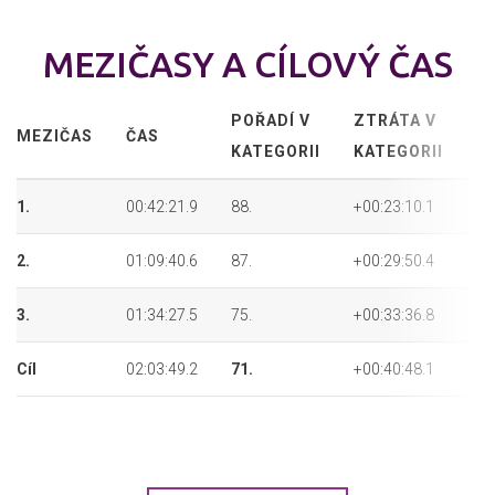
MEZIČASY A CÍLOVÝ ČAS
POŘADÍ V
ZTRÁTA V
P
MEZIČAS
ČAS
KATEGORII
KATEGORII
P
1.
00:42:21.9
88.
+00:23:10.1
88
2.
01:09:40.6
87.
+00:29:50.4
87
3.
01:34:27.5
75.
+00:33:36.8
75
Cíl
02:03:49.2
71.
+00:40:48.1
71