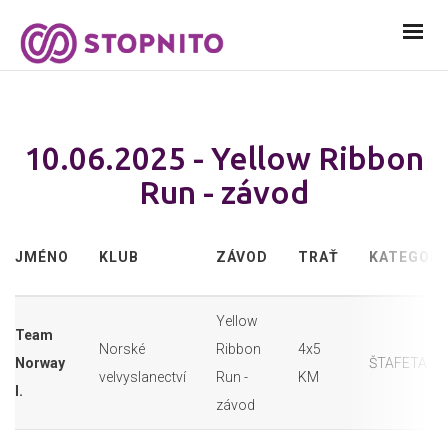
10.06.2025 - Yellow Ribbon
Run - závod
JMÉNO
KLUB
ZÁVOD
TRAŤ
KATEGORI
Yellow
Team
Norské
Ribbon
4x5
Norway
ŠTAFETA
velvyslanectví
Run -
KM
I.
závod