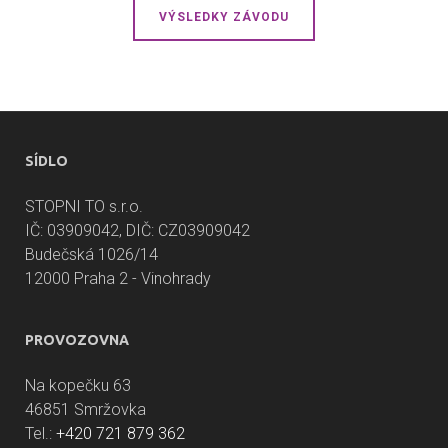
VÝSLEDKY ZÁVODU
SÍDLO
STOPNI TO s.r.o.
IČ: 03909042, DIČ: CZ03909042
Budečská 1026/14
12000 Praha 2 - Vinohrady
PROVOZOVNA
Na kopečku 63
46851 Smržovka
Tel.:
+420 721 879 362