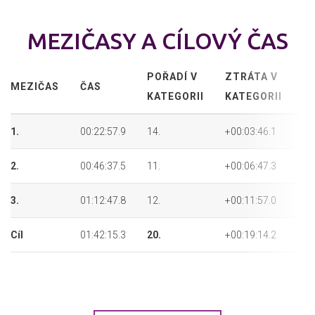
MEZIČASY A CÍLOVÝ ČAS
POŘADÍ V
ZTRÁTA V
P
MEZIČAS
ČAS
KATEGORII
KATEGORII
P
1.
00:22:57.9
14.
+00:03:46.1
14
2.
00:46:37.5
11.
+00:06:47.3
11
3.
01:12:47.8
12.
+00:11:57.0
12
Cíl
01:42:15.3
20.
+00:19:14.2
20