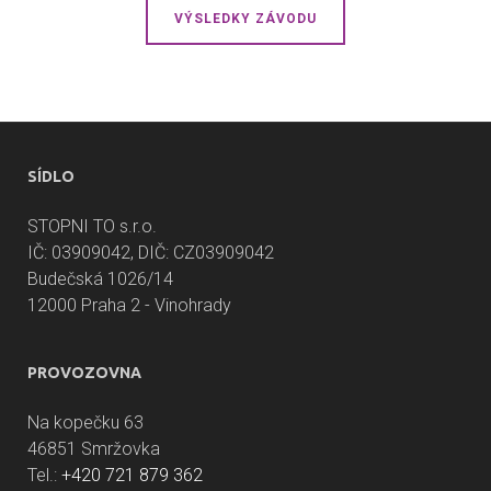
VÝSLEDKY ZÁVODU
SÍDLO
STOPNI TO s.r.o.
IČ: 03909042, DIČ: CZ03909042
Budečská 1026/14
12000 Praha 2 - Vinohrady
PROVOZOVNA
Na kopečku 63
46851 Smržovka
Tel.:
+420 721 879 362