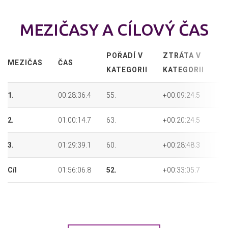
MEZIČASY A CÍLOVÝ ČAS
POŘADÍ V
ZTRÁTA V
P
MEZIČAS
ČAS
KATEGORII
KATEGORII
P
1.
00:28:36.4
55.
+00:09:24.5
55
2.
01:00:14.7
63.
+00:20:24.5
63
3.
01:29:39.1
60.
+00:28:48.3
60
Cíl
01:56:06.8
52.
+00:33:05.7
52