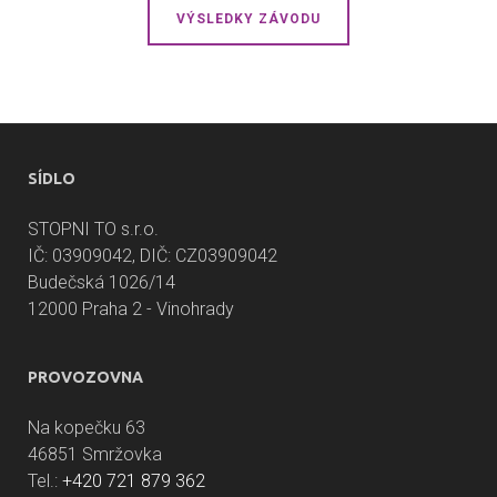
VÝSLEDKY ZÁVODU
SÍDLO
STOPNI TO s.r.o.
IČ: 03909042, DIČ: CZ03909042
Budečská 1026/14
12000 Praha 2 - Vinohrady
PROVOZOVNA
Na kopečku 63
46851 Smržovka
Tel.:
+420 721 879 362