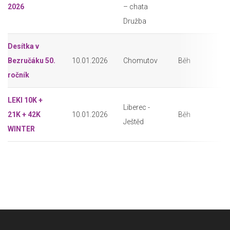
2026
– chata
Družba
Desítka v
Bezručáku 50.
10.01.2026
Chomutov
Běh
ročník
LEKI 10K +
Liberec -
21K + 42K
10.01.2026
Běh
Ještěd
WINTER