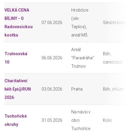
VELKÁ CENA
Hrobčice
BÍLINY - O
(okr.
07.06.2026
Silniční kolo
Radovesickou
Teplice),
kostku
areál MŠ
Areál
Trutnovská
Běh,
06.06.2026
"Paradráha"
10
canicross
Trutnov
Charitativní
běh Epi@RUN
03.06.2026
Praha
Běh, chůze
2026
Na návsi v
Tuchořické
31.05.2026
obci
Kolo
okruhy
Tuchořice