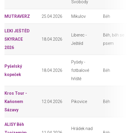
Svobody
MUTRAVERZ
25.04.2026
Mikulov
Běh
LEKI JEŠTĚD
Liberec -
Běh, běh se
SKYRACE
18.04.2026
Ještěd
psem
2026
Pyšely -
Pyšelský
18.04.2026
fotbalové
Běh
kopeček
hřiště
Kros Tour -
Kaňonem
12.04.2026
Pikovice
Běh
Sázavy
ALISY Běh
Hrádek nad
Trojzemím
11.04.2026
Běh