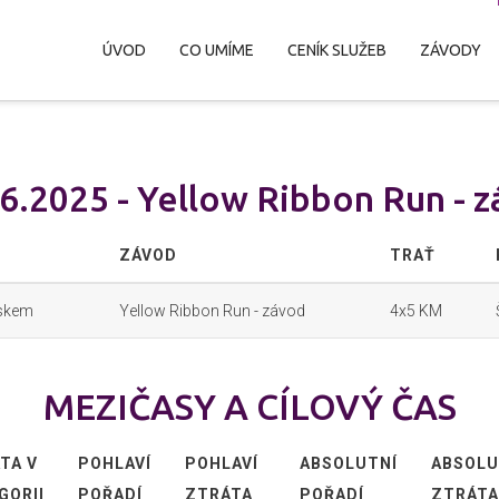
ÚVOD
CO UMÍME
CENÍK SLUŽEB
ZÁVODY
6.2025 - Yellow Ribbon Run - 
ZÁVOD
TRAŤ
lskem
Yellow Ribbon Run - závod
4x5 KM
MEZIČASY A CÍLOVÝ ČAS
TA V
POHLAVÍ
POHLAVÍ
ABSOLUTNÍ
ABSOLU
GORII
POŘADÍ
ZTRÁTA
POŘADÍ
ZTRÁTA