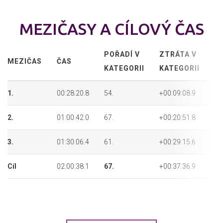
MEZIČASY A CÍLOVÝ ČAS
POŘADÍ V
ZTRÁTA V
P
MEZIČAS
ČAS
KATEGORII
KATEGORII
P
1.
00:28:20.8
54.
+00:09:08.9
54
2.
01:00:42.0
67.
+00:20:51.8
67
3.
01:30:06.4
61.
+00:29:15.6
61
Cíl
02:00:38.1
67.
+00:37:36.9
67