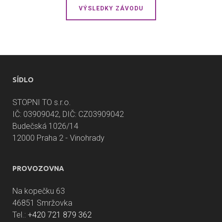
VÝSLEDKY ZÁVODU
SÍDLO
STOPNI TO s.r.o.
IČ: 03909042, DIČ: CZ03909042
Budečská 1026/14
12000 Praha 2 - Vinohrady
PROVOZOVNA
Na kopečku 63
46851 Smržovka
Tel.:
+420 721 879 362