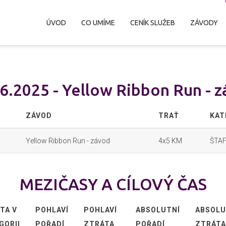
ÚVOD
CO UMÍME
CENÍK SLUŽEB
ZÁVODY
6.2025 - Yellow Ribbon Run - 
ZÁVOD
TRAŤ
KAT
Yellow Ribbon Run - závod
4x5 KM
ŠTA
MEZIČASY A CÍLOVÝ ČAS
TA V
POHLAVÍ
POHLAVÍ
ABSOLUTNÍ
ABSOLU
GORII
POŘADÍ
ZTRÁTA
POŘADÍ
ZTRÁTA