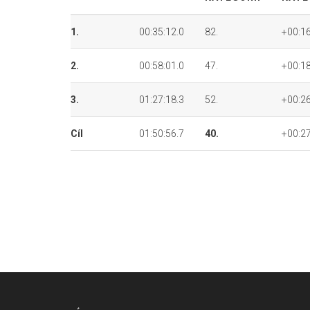
1.
00:35:12.0
82.
+00:16
2.
00:58:01.0
47.
+00:18
3.
01:27:18.3
52.
+00:26
Cíl
01:50:56.7
40.
+00:27