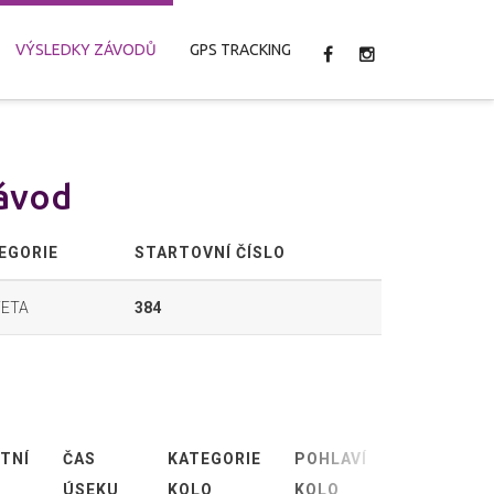
VÝSLEDKY ZÁVODŮ
GPS TRACKING
závod
EGORIE
STARTOVNÍ ČÍSLO
FETA
384
TNÍ
ČAS
KATEGORIE
POHLAVÍ
ABSOLUTN
ÚSEKU
KOLO
KOLO
KOLO