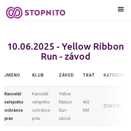
10.06.2025 - Yellow Ribbon
Run - závod
JMÉNO
KLUB
ZÁVOD
TRAŤ
KATEGORIE
Kancelář
Kancelář
Yellow
veřejného
veřejného
Ribbon
4x5
ŠTAFETA
ochránce
ochránce
Run -
KM
práv
práv
závod