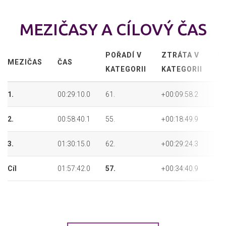
MEZIČASY A CÍLOVÝ ČAS
POŘADÍ V
ZTRÁTA V
P
MEZIČAS
ČAS
KATEGORII
KATEGORII
P
1.
00:29:10.0
61.
+00:09:58.2
61
2.
00:58:40.1
55.
+00:18:49.9
55
3.
01:30:15.0
62.
+00:29:24.3
62
Cíl
01:57:42.0
57.
+00:34:40.9
57