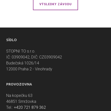
VÝSLEDKY ZÁVODU
SÍDLO
STOPNI TO s.r.o.
IČ: 03909042, DIČ: CZ03909042
Budečská 1026/14
12000 Praha 2 - Vinohrady
PROVOZOVNA
Na kopečku 63
46851 Smržovka
Tel.:
+420 721 879 362