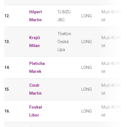
Hilpert
TJ BIŽU
Muži 40-49
12.
LONG
Martin
JBC
let
Triatlon
Krejčí
Muži 40-49
13.
Česká
LONG
Milan
let
Lípa
Pleticha
Muži 40-49
14.
LONG
Marek
let
Cindr
Muži 40-49
15.
LONG
Martin
let
Foukal
Muži 40-49
16.
LONG
Libor
let