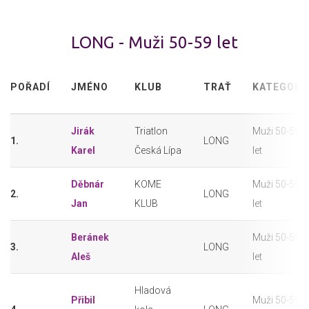
LONG - Muži 50-59 let
POŘADÍ
JMÉNO
KLUB
TRAŤ
KATEGORI
Jirák
Triatlon
Muži 50-59
1.
LONG
Karel
Česká Lípa
let
Děbnár
KOME
Muži 50-59
2.
LONG
Jan
KLUB
let
Beránek
Muži 50-59
3.
LONG
Aleš
let
Hladová
Přibil
Muži 50-59