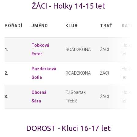
ŽÁCI - Holky 14-15 let
POŘADÍ
JMÉNO
KLUB
TRAŤ
KATEG
Tobková
Holky 1
1.
ROAD2KONA
ŽÁCI
Ester
let
Pazderková
Holky 1
2.
ROAD2KONA
ŽÁCI
Sofie
let
Oborná
TJ Spartak
Holky 1
3.
ŽÁCI
Sára
Třebíč
let
DOROST - Kluci 16-17 let