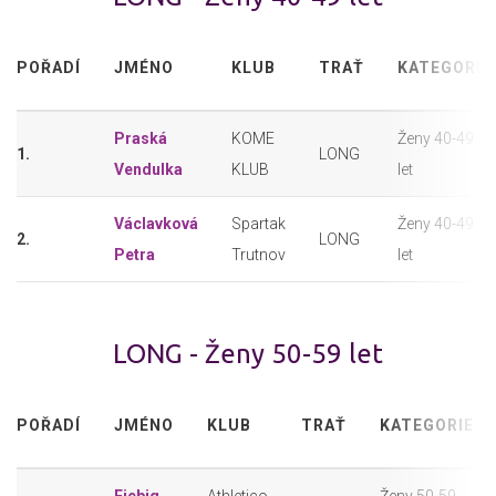
POŘADÍ
JMÉNO
KLUB
TRAŤ
KATEGORIE
Praská
KOME
Ženy 40-49
1.
LONG
Vendulka
KLUB
let
Václavková
Spartak
Ženy 40-49
2.
LONG
Petra
Trutnov
let
LONG - Ženy 50-59 let
POŘADÍ
JMÉNO
KLUB
TRAŤ
KATEGORIE