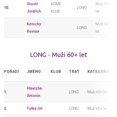
Stuchl
KOME
Muži 50-59
10.
LONG
Jindřich
KLUB
let
Kotschy
Muži 50-59
LONG
Roman
let
LONG - Muži 60+ let
POŘADÍ
JMÉNO
KLUB
TRAŤ
KATEGORIE
Hlavizňa
1.
LONG
Muži 60+ let
Antonín
2.
Fulka Jiří
LONG
Muži 60+ let