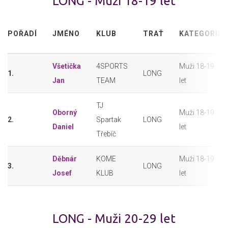
LONG - Muži 18-19 let
POŘADÍ
JMÉNO
KLUB
TRAŤ
KATEGORIE
Všetička
4SPORTS
Muži 18-19
1.
LONG
Jan
TEAM
let
TJ
Oborný
Muži 18-19
2.
Spartak
LONG
Daniel
let
Třebíč
Děbnár
KOME
Muži 18-19
3.
LONG
Josef
KLUB
let
LONG - Muži 20-29 let