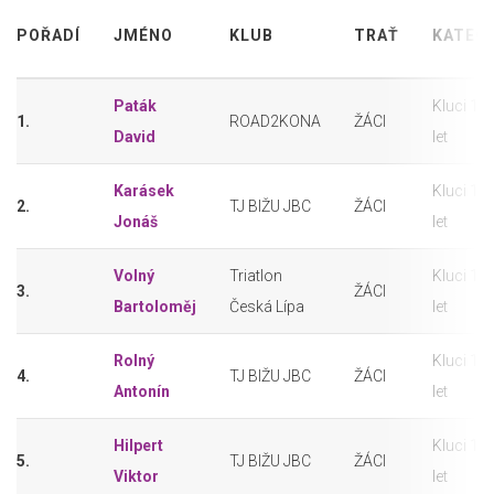
POŘADÍ
JMÉNO
KLUB
TRAŤ
KATEG
Paták
Kluci 12
1.
ROAD2KONA
ŽÁCI
David
let
Karásek
Kluci 12
2.
TJ BIŽU JBC
ŽÁCI
Jonáš
let
Volný
Triatlon
Kluci 12
3.
ŽÁCI
Bartoloměj
Česká Lípa
let
Rolný
Kluci 12
4.
TJ BIŽU JBC
ŽÁCI
Antonín
let
Hilpert
Kluci 12
5.
TJ BIŽU JBC
ŽÁCI
Viktor
let