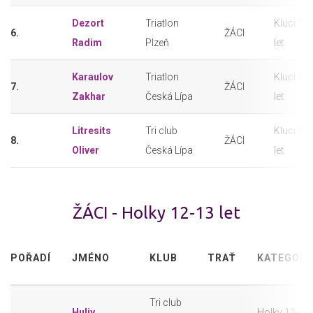
Dezort
Triatlon
Kluci 12
6.
ŽÁCI
Radim
Plzeň
let
Karaulov
Triatlon
Kluci 12
7.
ŽÁCI
Zakhar
Česká Lípa
let
Litresits
Tri club
Kluci 12
8.
ŽÁCI
Oliver
Česká Lípa
let
ŽÁCI - Holky 12-13 let
POŘADÍ
JMÉNO
KLUB
TRAŤ
KATEGORI
Tri club
Huliy
Holky 12-13