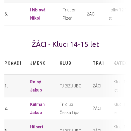
Hýblová
Triatlon
Holky 12-13
6.
ŽÁCI
Nikol
Plzeň
let
ŽÁCI - Kluci 14-15 let
POŘADÍ
JMÉNO
KLUB
TRAŤ
KATEGO
Rolný
Kluci 14-
1.
TJ BIŽU JBC
ŽÁCI
Jakub
let
Kulman
Tri club
Kluci 14-
2.
ŽÁCI
Jakub
Česká Lípa
let
Hilpert
Kluci 14-