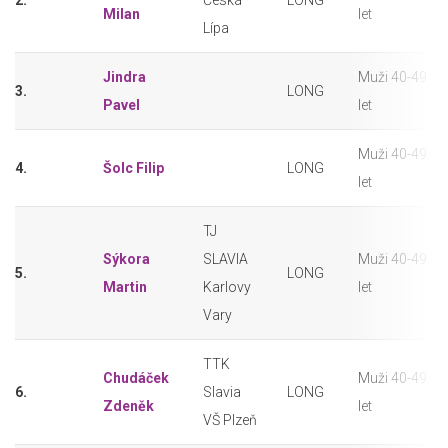
2.
Česká
LONG
Milan
let
Lípa
Jindra
Muži 40-49
3.
LONG
Pavel
let
Muži 40-49
4.
Šolc Filip
LONG
let
TJ
Sýkora
SLAVIA
Muži 40-49
5.
LONG
Martin
Karlovy
let
Vary
TTK
Chudáček
Muži 40-49
6.
Slavia
LONG
Zdeněk
let
VŠ Plzeň