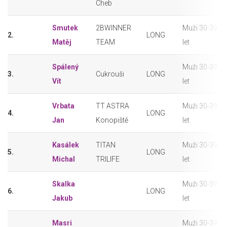
Cheb
Smutek
2BWINNER
Muži 30-39
2.
LONG
Matěj
TEAM
let
Spálený
Muži 30-39
3.
Cukrouši
LONG
Vít
let
Vrbata
TT ASTRA
Muži 30-39
4.
LONG
Jan
Konopiště
let
Kasálek
TITAN
Muži 30-39
5.
LONG
Michal
TRILIFE
let
Skalka
Muži 30-39
6.
LONG
Jakub
let
Masri
Muži 30-39