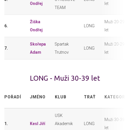
Ondřej
let
TEAM
Žiška
Muži 20-29
6.
LONG
Ondřej
let
Skořepa
Spartak
Muži 20-29
7.
LONG
Adam
Trutnov
let
LONG - Muži 30-39 let
POŘADÍ
JMÉNO
KLUB
TRAŤ
KATEGORIE
USK
Muži 30-39
1.
Kesl Jiří
Akademik
LONG
let