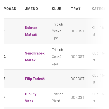
POŘADÍ
JMÉNO
KLUB
TRAŤ
KATEGOR
Tri club
Kulman
Kluci 16-17
1.
Česká
DOROST
Matyáš
let
Lípa
Tri club
Senohrábek
Kluci 16-17
2.
Česká
DOROST
Marek
let
Lípa
Kluci 16-17
3.
Filip Tadeáš
DOROST
let
Dlouhý
Triatlon
Kluci 16-17
4.
DOROST
Vítek
Plzeň
let