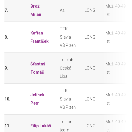
Brož
Muži 40-49
7.
Aš
LONG
Milan
let
TTK
Kaftan
Muži 40-49
8.
Slavia
LONG
František
let
VŠ Plzeň
Tri club
Šťastný
Muži 40-49
9.
Česká
LONG
Tomáš
let
Lípa
TTK
Jelínek
Muži 40-49
10.
Slavia
LONG
Petr
let
VŠ Plzeň
TriLion
Muži 40-49
11.
Filip Lukáš
LONG
team
let