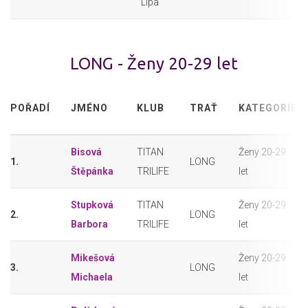
Lípa
LONG - Ženy 20-29 let
POŘADÍ
JMÉNO
KLUB
TRAŤ
KATEGORIE
Bisová
TITAN
Ženy 20-29
1.
LONG
Štěpánka
TRILIFE
let
Stupková
TITAN
Ženy 20-29
2.
LONG
Barbora
TRILIFE
let
Mikešová
Ženy 20-29
3.
LONG
Michaela
let