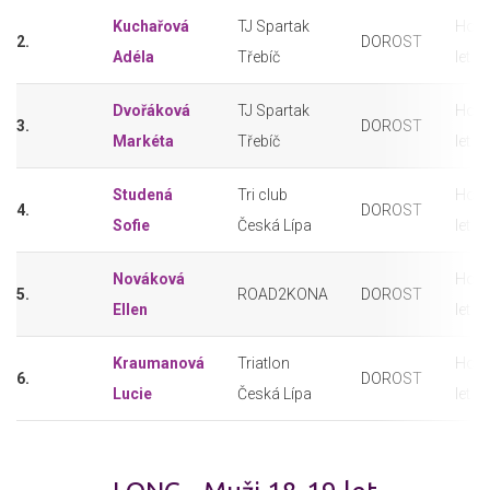
Kuchařová
TJ Spartak
Holk
2.
DOROST
Adéla
Třebíč
let
Dvořáková
TJ Spartak
Holk
3.
DOROST
Markéta
Třebíč
let
Studená
Tri club
Holk
4.
DOROST
Sofie
Česká Lípa
let
Nováková
Holk
5.
ROAD2KONA
DOROST
Ellen
let
Kraumanová
Triatlon
Holk
6.
DOROST
Lucie
Česká Lípa
let