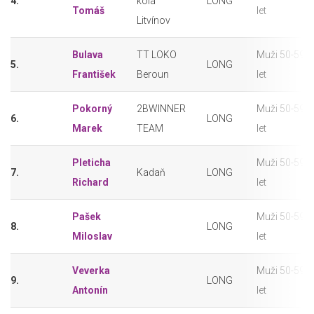
4.
kola
LONG
Tomáš
let
Litvínov
Bulava
TT LOKO
Muži 50-59
5.
LONG
František
Beroun
let
Pokorný
2BWINNER
Muži 50-59
6.
LONG
Marek
TEAM
let
Pleticha
Muži 50-59
7.
Kadaň
LONG
Richard
let
Pašek
Muži 50-59
8.
LONG
Miloslav
let
Veverka
Muži 50-59
9.
LONG
Antonín
let