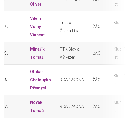
3.
TJ BIŽU JBC
ŽÁCI
Oliver
let
Vilém
Triatlon
Kluci 14-
4.
Volný
ŽÁCI
Česká Lípa
let
Vincent
Minařík
TTK Slavia
Kluci 14-
5.
ŽÁCI
Tomáš
VŠ Plzeň
let
Otakar
Kluci 14-
6.
Chaloupka
ROAD2KONA
ŽÁCI
let
Přemysl
Novák
Kluci 14-
7.
ROAD2KONA
ŽÁCI
Tomáš
let