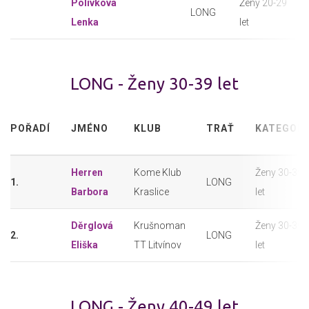
Polívková
Ženy 20-29
LONG
Lenka
let
LONG - Ženy 30-39 let
POŘADÍ
JMÉNO
KLUB
TRAŤ
KATEGORI
Herren
Kome Klub
Ženy 30-39
1.
LONG
Barbora
Kraslice
let
Děrglová
Krušnoman
Ženy 30-39
2.
LONG
Eliška
TT Litvínov
let
LONG - Ženy 40-49 let