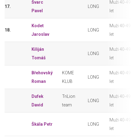
Švarc
Muži 40-49
17.
LONG
Pavel
let
Kodet
Muži 40-49
18.
LONG
Jaroslav
let
Kiliján
Muži 40-49
LONG
Tomáš
let
Břehovský
KOME
Muži 40-49
LONG
Roman
KLUB
let
Dufek
TriLion
Muži 40-49
LONG
David
team
let
Muži 40-49
Škála Petr
LONG
let