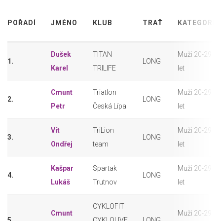
POŘADÍ
JMÉNO
KLUB
TRAŤ
KATEGORIE
Dušek
TITAN
Muži 20-29
1.
LONG
Karel
TRILIFE
let
Cmunt
Triatlon
Muži 20-29
2.
LONG
Petr
Česká Lípa
let
Vít
TriLion
Muži 20-29
3.
LONG
Ondřej
team
let
Kašpar
Spartak
Muži 20-29
4.
LONG
Lukáš
Trutnov
let
CYKLOFIT
Cmunt
Muži 20-29
5.
CYKLOLIVE
LONG