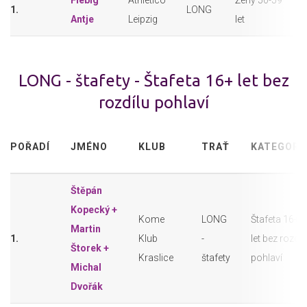
Fiebig
Athletico
Ženy 50-59
1.
LONG
Antje
Leipzig
let
LONG - štafety - Štafeta 16+ let bez
rozdílu pohlaví
POŘADÍ
JMÉNO
KLUB
TRAŤ
KATEGORI
Štěpán
Kopecký +
Kome
LONG
Štafeta 16+
Martin
1.
Klub
-
let bez rozdíl
Štorek +
Kraslice
štafety
pohlaví
Michal
Dvořák