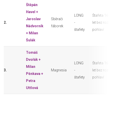
Štěpán
Havel +
LONG
Štafeta 16+
Jaroslav
Sběrači
2.
-
let bez rozdíl
Nádvorník
fáborek
štafety
pohlaví
+ Milan
Šulák
Tomáš
Dvořák +
LONG
Štafeta 16+
Milan
3.
Magnesia
-
let bez rozdíl
Pěnkava +
štafety
pohlaví
Petra
Uttlová