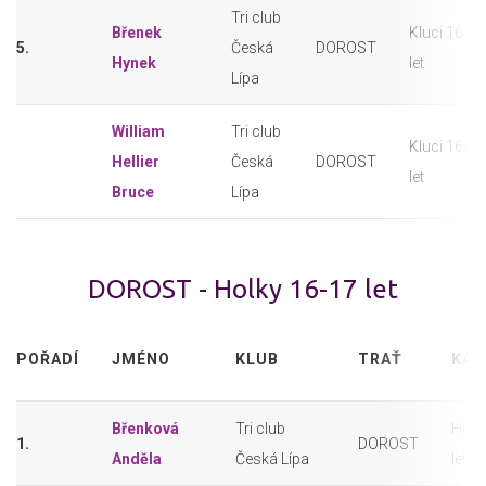
Tri club
Břenek
Kluci 16-17
5.
Česká
DOROST
Hynek
let
Lípa
William
Tri club
Kluci 16-17
Hellier
Česká
DOROST
let
Bruce
Lípa
DOROST - Holky 16-17 let
POŘADÍ
JMÉNO
KLUB
TRAŤ
KAT
Břenková
Tri club
Holk
1.
DOROST
Anděla
Česká Lípa
let