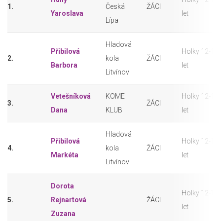
1.
Česká
ŽÁCI
Yaroslava
let
Lípa
Hladová
Přibilová
Holky 12-13
2.
kola
ŽÁCI
Barbora
let
Litvínov
Vetešníková
KOME
Holky 12-13
3.
ŽÁCI
Dana
KLUB
let
Hladová
Přibilová
Holky 12-13
4.
kola
ŽÁCI
Markéta
let
Litvínov
Dorota
Holky 12-13
5.
Rejnartová
ŽÁCI
let
Zuzana