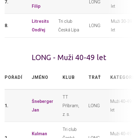
7.
LONG
Filip
let
Litresits
Tri club
Muži 30-39
8.
LONG
Ondřej
Česká Lípa
let
LONG - Muži 40-49 let
POŘADÍ
JMÉNO
KLUB
TRAŤ
KATEGORIE
TT
Šneberger
Muži 40-49
1.
Příbram,
LONG
Jan
let
z. s.
Tri club
Kulman
Muži 40-49