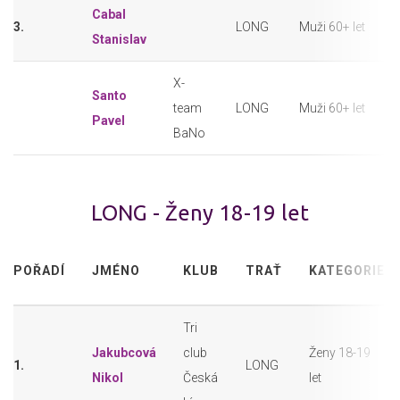
Cabal
3.
LONG
Muži 60+ let
Stanislav
X-
Santo
team
LONG
Muži 60+ let
Pavel
BaNo
LONG - Ženy 18-19 let
POŘADÍ
JMÉNO
KLUB
TRAŤ
KATEGORIE
Tri
Jakubcová
club
Ženy 18-19
1.
LONG
Nikol
Česká
let