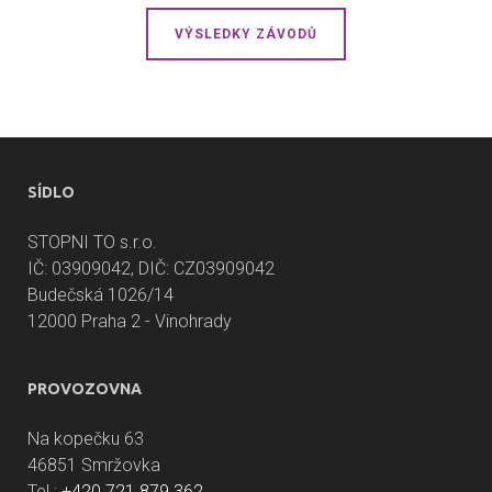
VÝSLEDKY ZÁVODŮ
SÍDLO
STOPNI TO s.r.o.
IČ: 03909042, DIČ: CZ03909042
Budečská 1026/14
12000 Praha 2 - Vinohrady
PROVOZOVNA
Na kopečku 63
46851 Smržovka
Tel.:
+420 721 879 362