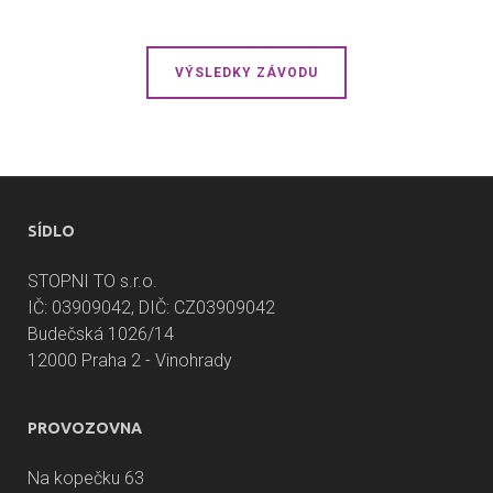
VÝSLEDKY ZÁVODU
SÍDLO
STOPNI TO s.r.o.
IČ: 03909042, DIČ: CZ03909042
Budečská 1026/14
12000 Praha 2 - Vinohrady
PROVOZOVNA
Na kopečku 63