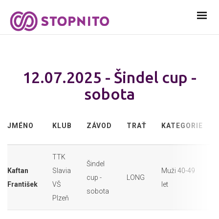
12.07.2025 - Šindel cup -
sobota
JMÉNO
KLUB
ZÁVOD
TRAŤ
KATEGORIE
TTK
Šindel
Kaftan
Slavia
Muži 40-49
cup -
LONG
František
VŠ
let
sobota
Plzeň