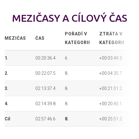
MEZIČASY A CÍLOVÝ ČAS
POŘADÍ V
ZTRÁTA V
P
MEZIČAS
ČAS
KATEGORII
KATEGORII
P
1.
00:20:36.4
6.
+00:03:49.3
13
2.
00:22:07.5
8.
+00:04:35.7
18
3.
02:13:37.4
8.
+00:21:01.2
25
4.
02:14:39.8
8.
+00:20:45.1
25
Cíl
02:57:46.6
8.
+00:25:51.2
26