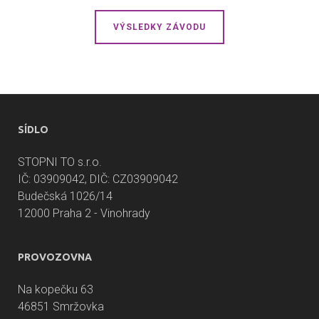
VÝSLEDKY ZÁVODU
SÍDLO
STOPNI TO s.r.o.
IČ: 03909042, DIČ: CZ03909042
Budečská 1026/14
12000 Praha 2 - Vinohrady
PROVOZOVNA
Na kopečku 63
46851 Smržovka