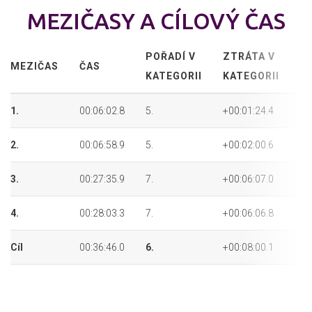
MEZIČASY A CÍLOVÝ ČAS
POŘADÍ V
ZTRÁTA V
P
MEZIČAS
ČAS
KATEGORII
KATEGORII
P
1.
00:06:02.8
5.
+00:01:24.4
12
2.
00:06:58.9
5.
+00:02:00.6
12
3.
00:27:35.9
7.
+00:06:07.0
14
4.
00:28:03.3
7.
+00:06:06.8
14
Cíl
00:36:46.0
6.
+00:08:00.1
12