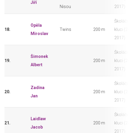
Jiří
Nisou
2017)
Školáčci -
Opěla
18.
Twins
200 m
kluci (201
Miroslav
2017)
Školáčci -
Šimonek
19.
200 m
kluci (201
Albert
2017)
Školáčci -
Zadina
20.
200 m
kluci (201
Jan
2017)
Školáčci -
Laidlaw
21.
200 m
kluci (201
Jacob
2017)