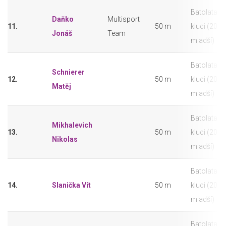
Batolata -
Daňko
Multisport
11.
50 m
kluci (2020
Jonáš
Team
mladší)
Batolata -
Schnierer
12.
50 m
kluci (2020
Matěj
mladší)
Batolata -
Mikhalevich
13.
50 m
kluci (2020
Nikolas
mladší)
Batolata -
14.
Slanička Vít
50 m
kluci (2020
mladší)
Batolata -