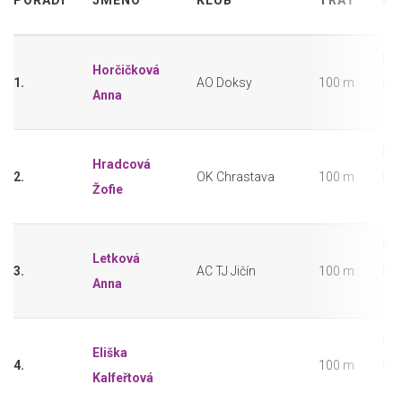
POŘADÍ
JMÉNO
KLUB
TRAŤ
KA
Pře
Horčičková
1.
AO Doksy
100 m
hol
Anna
– 2
Pře
Hradcová
2.
OK Chrastava
100 m
hol
Žofie
– 2
Pře
Letková
3.
AC TJ Jičín
100 m
hol
Anna
– 2
Pře
Eliška
4.
100 m
hol
Kalfeřtová
– 2