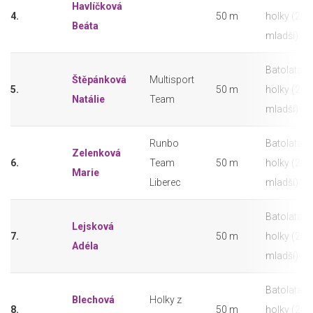
Havlíčková
4.
50 m
holky (202
Beáta
mladší)
Batolata -
Štěpánková
Multisport
5.
50 m
holky (202
Natálie
Team
mladší)
Runbo
Batolata -
Zelenková
6.
Team
50 m
holky (202
Marie
Liberec
mladší)
Batolata -
Lejsková
7.
50 m
holky (202
Adéla
mladší)
Batolata -
Blechová
Holky z
8.
50 m
holky (202