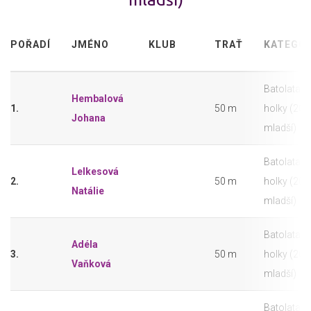
POŘADÍ
JMÉNO
KLUB
TRAŤ
KATEGOR
Batolata -
Hembalová
1.
50 m
holky (202
Johana
mladší)
Batolata -
Lelkesová
2.
50 m
holky (202
Natálie
mladší)
Batolata -
Adéla
3.
50 m
holky (202
Vaňková
mladší)
Batolata -