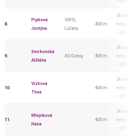
– 2015)
Školáci -
Pipková
SWSL
8.
400 m
holky (20
Justýna
Lučany
– 2015)
Školáci -
Smrkovská
9.
AO Doksy
400 m
holky (20
Alžběta
– 2015)
Školáci -
Vízková
10.
400 m
holky (20
Thea
– 2015)
Školáci -
Mlejnková
11.
400 m
holky (20
Hana
– 2015)