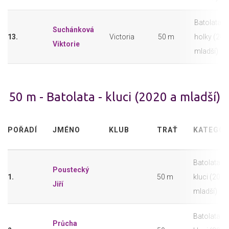
Batolata -
Suchánková
13.
Victoria
50 m
holky (202
Viktorie
mladší)
50 m - Batolata - kluci (2020 a mladší)
POŘADÍ
JMÉNO
KLUB
TRAŤ
KATEGOR
Batolata -
Poustecký
1.
50 m
kluci (2020
Jiří
mladší)
Batolata -
Průcha