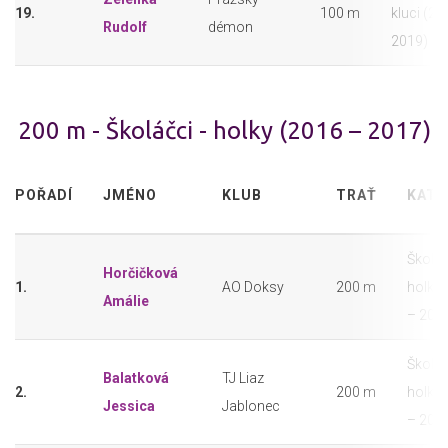
19.
100 m
kluci (20
Rudolf
démon
2019)
200 m - Školáčci - holky (2016 – 2017)
POŘADÍ
JMÉNO
KLUB
TRAŤ
KATE
Školáč
Horčičková
1.
AO Doksy
200 m
holky 
Amálie
– 201
Školáč
Balatková
TJ Liaz
2.
200 m
holky 
Jessica
Jablonec
– 201