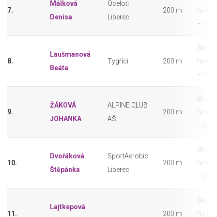
Málková
Oceloti
7.
200 m
holky 
Denisa
Liberec
– 201
Školáč
Laušmanová
8.
Tygříci
200 m
holky 
Beáta
– 201
Školáč
ŽÁKOVÁ
ALPINE CLUB
9.
200 m
holky 
JOHANKA
AŠ
– 201
Školáč
Dvořáková
SportAerobic
10.
200 m
holky 
Štěpánka
Liberec
– 201
Školáč
Lajtkepová
11.
200 m
holky 