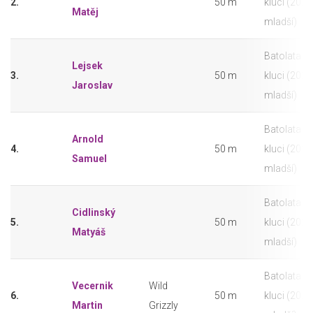
2.
50 m
kluci (2020
Matěj
mladší)
Batolata -
Lejsek
3.
50 m
kluci (2020
Jaroslav
mladší)
Batolata -
Arnold
4.
50 m
kluci (2020
Samuel
mladší)
Batolata -
Cidlinský
5.
50 m
kluci (2020
Matyáš
mladší)
Batolata -
Vecernik
Wild
6.
50 m
kluci (2020
Martin
Grizzly