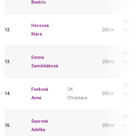
Beatris
– 201
Školáč
Hessová
12.
200 m
holky 
Klára
– 201
Školáč
Emma
13.
200 m
holky 
Samšiňáková
– 201
Školáč
Funková
OK
14.
200 m
holky 
Anna
Chrastava
– 201
Školáč
Šaurová
15.
200 m
holky 
Adélka
– 201