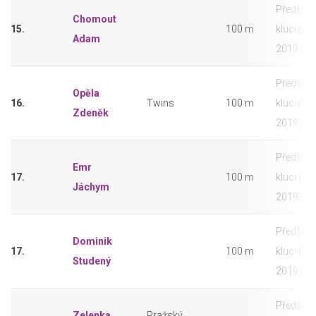
Předškolá
Chomout
15.
100 m
kluci (20
Adam
2019)
Předškolá
Opěla
16.
Twins
100 m
kluci (20
Zdeněk
2019)
Předškolá
Emr
17.
100 m
kluci (20
Jáchym
2019)
Předškolá
Dominik
17.
100 m
kluci (20
Studený
2019)
Předškolá
Zelenka
Pražský