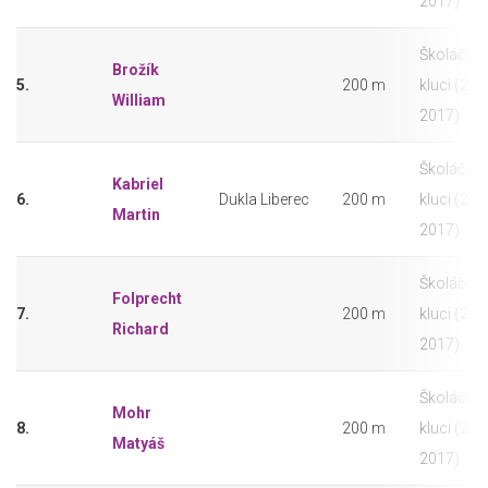
2017)
Školáčci -
Brožík
5.
200 m
kluci (201
William
2017)
Školáčci -
Kabriel
6.
Dukla Liberec
200 m
kluci (201
Martin
2017)
Školáčci -
Folprecht
7.
200 m
kluci (201
Richard
2017)
Školáčci -
Mohr
8.
200 m
kluci (201
Matyáš
2017)