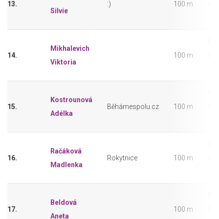
13.
:)
100 m
hol
Silvie
– 2
Pře
Mikhalevich
14.
100 m
hol
Viktoria
– 2
Pře
Kostrounová
15.
Běhámespolu.cz
100 m
hol
Adélka
– 2
Pře
Račáková
16.
Rokytnice
100 m
hol
Madlenka
– 2
Pře
Beldová
17.
100 m
hol
Aneta