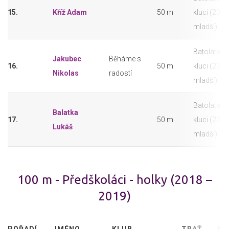
15.
Kříž Adam
50 m
kluci (2020
mladší)
Batolata -
Jakubec
Běháme s
16.
50 m
kluci (2020
Nikolas
radostí
mladší)
Batolata -
Balatka
17.
50 m
kluci (2020
Lukáš
mladší)
100 m - Předškoláci - holky (2018 –
2019)