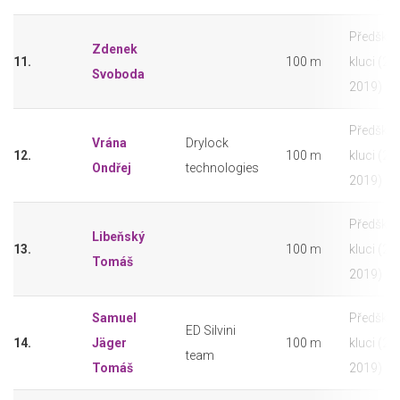
Předškolá
Zdenek
11.
100 m
kluci (20
Svoboda
2019)
Předškolá
Vrána
Drylock
12.
100 m
kluci (20
Ondřej
technologies
2019)
Předškolá
Libeňský
13.
100 m
kluci (20
Tomáš
2019)
Samuel
Předškolá
ED Silvini
14.
Jäger
100 m
kluci (20
team
Tomáš
2019)