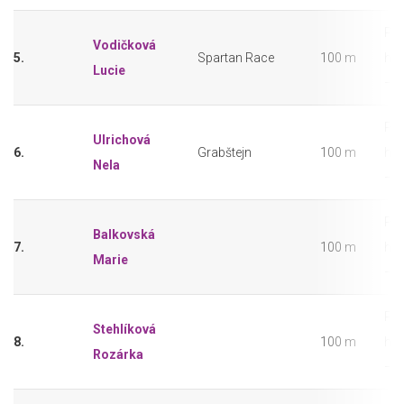
Pře
Vodičková
5.
Spartan Race
100 m
hol
Lucie
– 2
Pře
Ulrichová
6.
Grabštejn
100 m
hol
Nela
– 2
Pře
Balkovská
7.
100 m
hol
Marie
– 2
Pře
Stehlíková
8.
100 m
hol
Rozárka
– 2