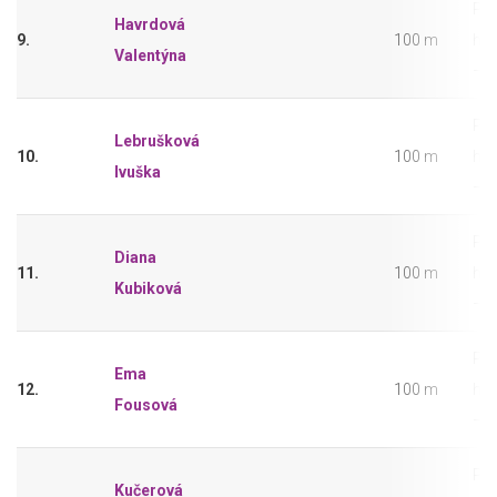
Pře
Havrdová
9.
100 m
hol
Valentýna
– 2
Pře
Lebrušková
10.
100 m
hol
Ivuška
– 2
Pře
Diana
11.
100 m
hol
Kubiková
– 2
Pře
Ema
12.
100 m
hol
Fousová
– 2
Pře
Kučerová