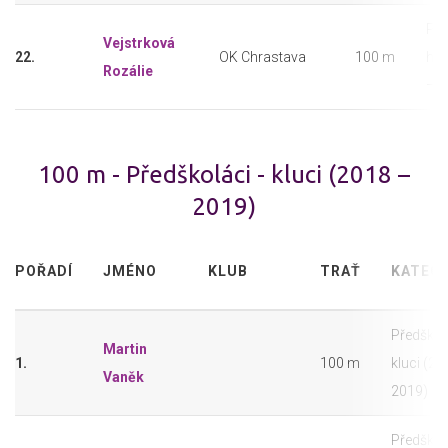
Pře
Vejstrková
22.
OK Chrastava
100 m
hol
Rozálie
– 2
100 m - Předškoláci - kluci (2018 –
2019)
POŘADÍ
JMÉNO
KLUB
TRAŤ
KATEGO
Předškolá
Martin
1.
100 m
kluci (20
Vaněk
2019)
Předškolá