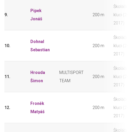
Školáčci -
Pipek
9.
200 m
kluci (201
Jonáš
2017)
Školáčci -
Dohnal
10.
200 m
kluci (201
Sebastian
2017)
Školáčci -
Hrouda
MULTISPORT
11.
200 m
kluci (201
Šimon
TEAM
2017)
Školáčci -
Froněk
12.
200 m
kluci (201
Matyáš
2017)
Školáčci -