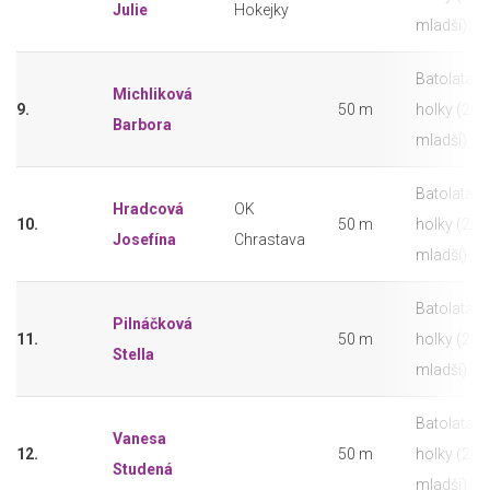
Julie
Hokejky
mladší)
Batolata -
Michliková
9.
50 m
holky (202
Barbora
mladší)
Batolata -
Hradcová
OK
10.
50 m
holky (202
Josefína
Chrastava
mladší)
Batolata -
Pilnáčková
11.
50 m
holky (202
Stella
mladší)
Batolata -
Vanesa
12.
50 m
holky (202
Studená
mladší)