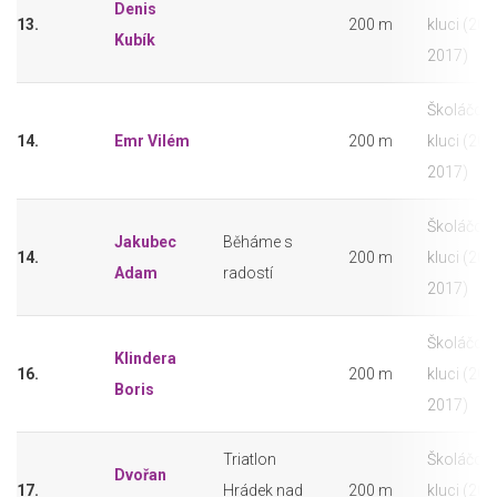
Denis
13.
200 m
kluci (201
Kubík
2017)
Školáčci -
14.
Emr Vilém
200 m
kluci (201
2017)
Školáčci -
Jakubec
Běháme s
14.
200 m
kluci (201
Adam
radostí
2017)
Školáčci -
Klindera
16.
200 m
kluci (201
Boris
2017)
Triatlon
Školáčci -
Dvořan
17.
Hrádek nad
200 m
kluci (201