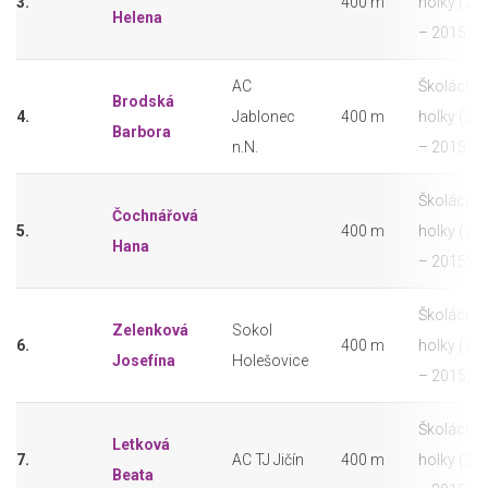
3.
400 m
holky (20
Helena
– 2015)
AC
Školáci -
Brodská
4.
Jablonec
400 m
holky (20
Barbora
n.N.
– 2015)
Školáci -
Čochnářová
5.
400 m
holky (20
Hana
– 2015)
Školáci -
Zelenková
Sokol
6.
400 m
holky (20
Josefína
Holešovice
– 2015)
Školáci -
Letková
7.
AC TJ Jičín
400 m
holky (20
Beata