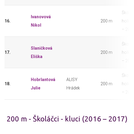
Školáč
Ivanovová
16.
200 m
holky 
Nikol
– 201
Školáč
Slaničková
17.
200 m
holky 
Eliška
– 201
Školáč
Hobrlantová
ALISY
18.
200 m
holky 
Julie
Hrádek
– 201
200 m - Školáčci - kluci (2016 – 2017)