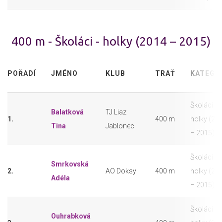
400 m - Školáci - holky (2014 – 2015)
POŘADÍ
JMÉNO
KLUB
TRAŤ
KATEGO
Školáci -
Balatková
TJ Liaz
1.
400 m
holky (20
Tina
Jablonec
– 2015)
Školáci -
Smrkovská
2.
AO Doksy
400 m
holky (20
Adéla
– 2015)
Školáci -
Ouhrabková