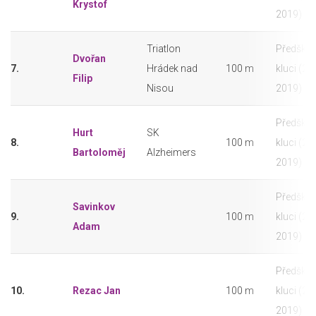
Krystof
2019)
Triatlon
Předškolá
Dvořan
7.
Hrádek nad
100 m
kluci (20
Filip
Nisou
2019)
Předškolá
Hurt
SK
8.
100 m
kluci (20
Bartoloměj
Alzheimers
2019)
Předškolá
Savinkov
9.
100 m
kluci (20
Adam
2019)
Předškolá
10.
Rezac Jan
100 m
kluci (20
2019)