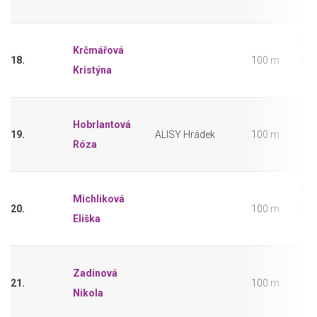
– 2
Pře
Krčmářová
18.
100 m
hol
Kristýna
– 2
Pře
Hobrlantová
19.
ALISY Hrádek
100 m
hol
Róza
– 2
Pře
Michliková
20.
100 m
hol
Eliška
– 2
Pře
Zadinová
21.
100 m
hol
Nikola
– 2