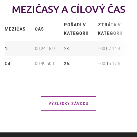
MEZIČASY A CÍLOVÝ ČAS
POŘADÍ V
ZTRÁTA V
P
MEZIČAS
ČAS
KATEGORII
KATEGORII
P
1.
00:24:15.9
23.
+00:07:14.4
68
Cíl
00:49:50.1
26.
+00:15:17.6
72
VÝSLEDKY ZÁVODU