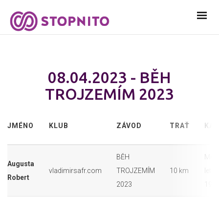
08.04.2023 - BĚH
TROJZEMÍM 2023
JMÉNO
KLUB
ZÁVOD
TRAŤ
KAT
BĚH
Muži
Augusta
vladimirsafr.com
TROJZEMÍM
10 km
let (
Robert
2023
1974