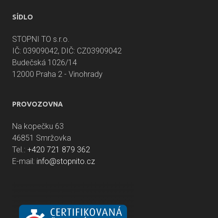
SÍDLO
STOPNI TO s.r.o.
IČ: 03909042, DIČ: CZ03909042
Budečská 1026/14
12000 Praha 2 - Vinohrady
PROVOZOVNA
Na kopečku 63
46851 Smržovka
Tel.:
+420 721 879 362
E-mail:
info@stopnito.cz