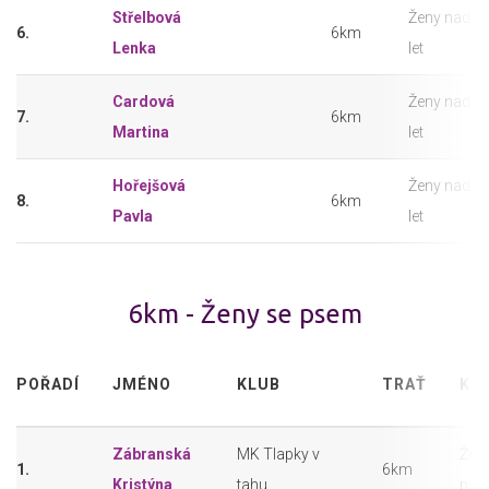
Střelbová
Ženy nad 4
6.
6km
Lenka
let
Cardová
Ženy nad 4
7.
6km
Martina
let
Hořejšová
Ženy nad 4
8.
6km
Pavla
let
6km - Ženy se psem
POŘADÍ
JMÉNO
KLUB
TRAŤ
KA
Zábranská
MK Tlapky v
Žen
1.
6km
Kristýna
tahu
pse