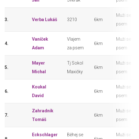
Jan
Svěrák
psem
Muži se
3.
Verba Lukáš
3210
6km
psem
Vaníček
Vlajem
Muži se
4.
6km
Adam
za psem
psem
Mayer
Tj Sokol
Muži se
5.
6km
Michal
Maxičky
psem
Koukal
Muži se
6.
6km
David
psem
Zahradník
Muži se
7.
6km
Tomáš
psem
Eckschlager
Běhej se
Muži se