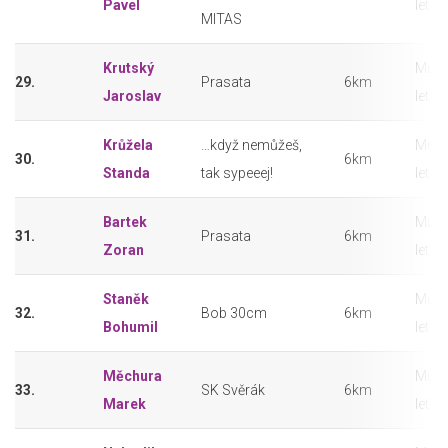
Pavel
let
MITAS
Krutský
Muži
29.
Prasata
6km
Jaroslav
let
Krůžela
…když nemůžeš,
Muži
30.
6km
Standa
tak sypeeej!
let
Bartek
Muži
31.
Prasata
6km
Zoran
let
Staněk
Muži
32.
Bob 30cm
6km
Bohumil
let
Měchura
Muži
33.
SK Svěrák
6km
Marek
let