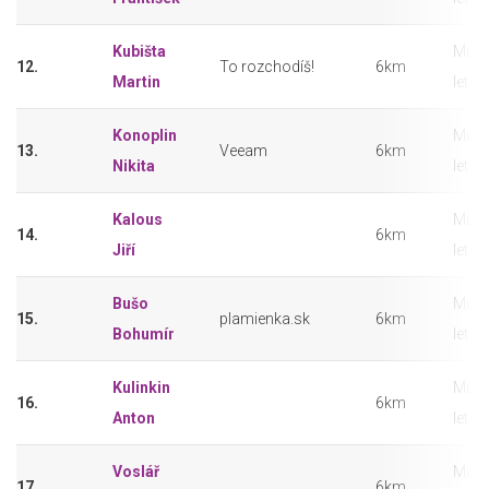
Kubišta
Muži
12.
To rozchodíš!
6km
Martin
let
Konoplin
Muži
13.
Veeam
6km
Nikita
let
Kalous
Muži
14.
6km
Jiří
let
Bušo
Muži
15.
plamienka.sk
6km
Bohumír
let
Kulinkin
Muži
16.
6km
Anton
let
Voslář
Muži
17.
6km