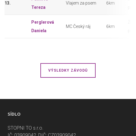
13.
Vlajem za psem
6km
Tereza
pse
Perglerová
Žen
MC Český ráj
6km
Daniela
pse
VÝSLEDKY ZÁVODŮ
SÍDLO
STOPNI TO s.r.o.
IČ: 03909042, DIČ: CZ03909042