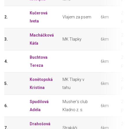
Kučerová
Žen
2.
Vlajem za psem
6km
Iveta
pse
Macháčková
Žen
3.
MK Tlapky
6km
Káťa
pse
Buchtova
Žen
4.
6km
Tereza
pse
Konětopská
MK Tlapky v
Žen
5.
6km
Kristina
tahu
pse
Spudilová
Musher's club
Žen
6.
6km
Adéla
Kladno z. s.
pse
Drahošová
Žen
7.
Strakáči
6km