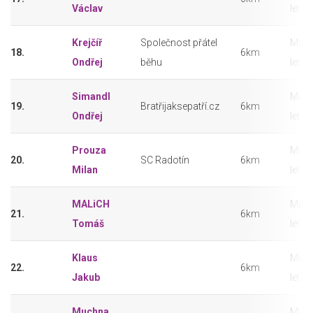
Václav
let
Krejčíř
Společnost přátel
Muži
18.
6km
Ondřej
běhu
let
Simandl
Muži
19.
Bratřijaksepatří.cz
6km
Ondřej
let
Prouza
Muži
20.
SC Radotín
6km
Milan
let
MALiCH
Muži
21.
6km
Tomáš
let
Klaus
Muži
22.
6km
Jakub
let
Muchna
Muži