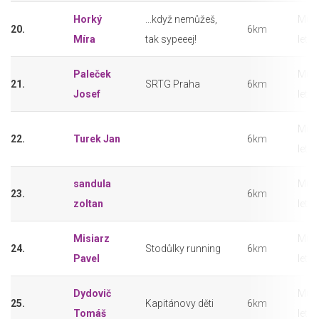
Horký
...když nemůžeš,
Muži
20.
6km
Míra
tak sypeeej!
let
Paleček
Muži
21.
SRTG Praha
6km
Josef
let
Muži
22.
Turek Jan
6km
let
sandula
Muži
23.
6km
zoltan
let
Misiarz
Muži
24.
Stodůlky running
6km
Pavel
let
Dydovič
Muži
25.
Kapitánovy děti
6km
Tomáš
let