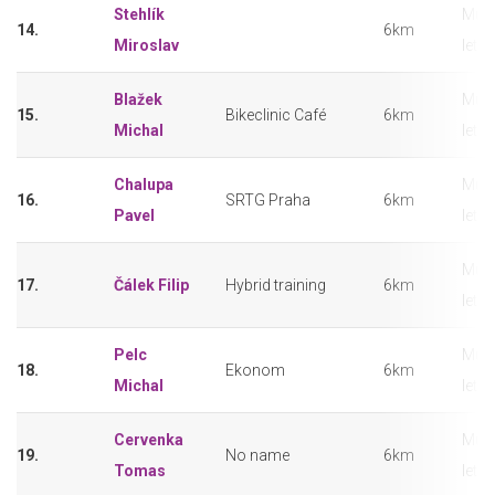
Stehlík
Muži
14.
6km
Miroslav
let
Blažek
Muži
15.
Bikeclinic Café
6km
Michal
let
Chalupa
Muži
16.
SRTG Praha
6km
Pavel
let
Muži
17.
Čálek Filip
Hybrid training
6km
let
Pelc
Muži
18.
Ekonom
6km
Michal
let
Cervenka
Muži
19.
No name
6km
Tomas
let