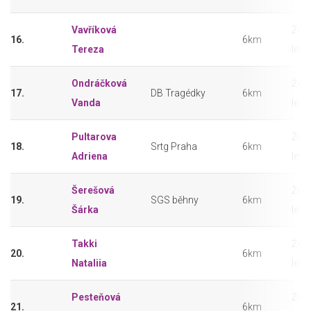
Vavříková
Ženy
16.
6km
Tereza
let
Ondráčková
Ženy
17.
DB Tragédky
6km
Vanda
let
Pultarova
Ženy
18.
Srtg Praha
6km
Adriena
let
Šerešová
Ženy
19.
SGS běhny
6km
Šárka
let
Takki
Ženy
20.
6km
Nataliia
let
Pesteňová
Ženy
21.
6km