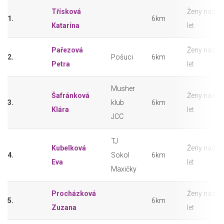
Třísková
Ženy nad 4
1.
6km
Katarína
let
Pařezová
Ženy nad 4
2.
Pošuci
6km
Petra
let
Musher
Šafránková
Ženy nad 4
3.
klub
6km
Klára
let
JCC
TJ
Kubelková
Ženy nad 4
4.
Sokol
6km
Eva
let
Maxičky
Procházková
Ženy nad 4
5.
6km
Zuzana
let