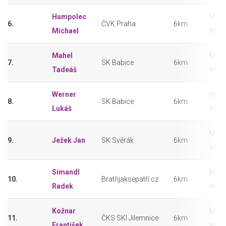
Humpolec
Muži
6.
ČVK Praha
6km
Michael
let
Mahel
Muži
7.
SK Babice
6km
Tadeáš
let
Werner
Muži
8.
SK Babice
6km
Lukáš
let
Muži
9.
Ježek Jan
SK Svěrák
6km
let
Simandl
Muži
10.
Bratřijaksepatří.cz
6km
Radek
let
Kožnar
Muži
11.
ČKS SKI Jilemnice
6km
František
let