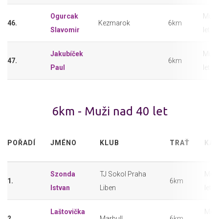
Ogurcak
Muži
46.
Kezmarok
6km
Slavomir
let
Jakubíček
Muži
47.
6km
Paul
let
6km - Muži nad 40 let
POŘADÍ
JMÉNO
KLUB
TRAŤ
KAT
Szonda
TJ Sokol Praha
Muži
1.
6km
Istvan
Liben
let
Laštovička
Muži
2.
Marbull
6km