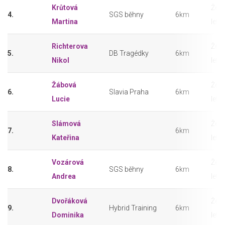
Krůtová
Ženy
4.
SGS běhny
6km
Martina
let
Richterova
Ženy
5.
DB Tragédky
6km
Nikol
let
Žábová
Ženy
6.
Slavia Praha
6km
Lucie
let
Slámová
Ženy
7.
6km
Kateřina
let
Vozárová
Ženy
8.
SGS běhny
6km
Andrea
let
Dvořáková
Ženy
9.
Hybrid Training
6km
Dominika
let