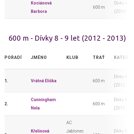
Kociánová
Dívky 6 - 7 
600 m
Barbora
(2014 - 20
600 m - Dívky 8 - 9 let (2012 - 2013)
POŘADÍ
JMÉNO
KLUB
TRAŤ
KATEGOR
Dívky 8 - 9 
1.
Vrátná Eliška
600 m
(2012 - 20
Cunningham
Dívky 8 - 9 
2.
600 m
Nela
(2012 - 20
AC
Křelinová
Jablonec
Dívky 8 - 9 