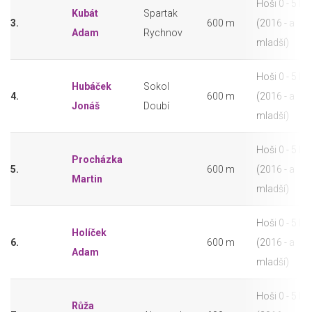
Hoši 0 - 5 let
Kubát
Spartak
3.
600 m
(2016 - a
Adam
Rychnov
mladší)
Hoši 0 - 5 let
Hubáček
Sokol
4.
600 m
(2016 - a
Jonáš
Doubí
mladší)
Hoši 0 - 5 let
Procházka
5.
600 m
(2016 - a
Martin
mladší)
Hoši 0 - 5 let
Holíček
6.
600 m
(2016 - a
Adam
mladší)
Hoši 0 - 5 let
Růža