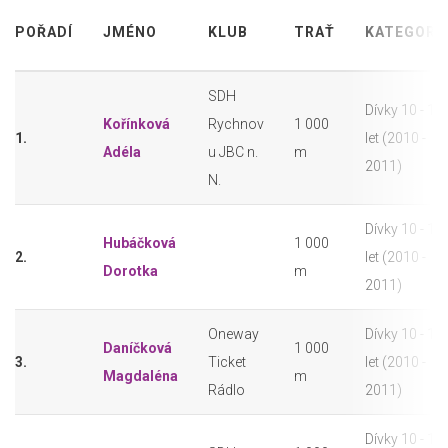
POŘADÍ
JMÉNO
KLUB
TRAŤ
KATEGORI
SDH
Dívky 10 - 11
Kořínková
Rychnov
1 000
1.
let (2010 -
Adéla
u JBC n.
m
2011)
N.
Dívky 10 - 11
Hubáčková
1 000
2.
let (2010 -
Dorotka
m
2011)
Oneway
Dívky 10 - 11
Daníčková
1 000
3.
Ticket
let (2010 -
Magdaléna
m
Rádlo
2011)
Dívky 10 - 11