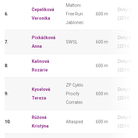
Mattoni
Čepelíková
Dívky 6 - 7 
6.
Free Run
600 m
Veronika
(2014 - 20
Jablonec
Piskáčková
Dívky 6 - 7 
7.
SWSL
600 m
Anna
(2014 - 20
Kalinová
Dívky 6 - 7 
8.
600 m
Rozárie
(2014 - 20
ZP Cyklo
Kyselová
Dívky 6 - 7 
9.
Proofy
600 m
Tereza
(2014 - 20
Corratec
Růžová
Dívky 6 - 7 
10.
Altasped
600 m
Kristýna
(2014 - 20