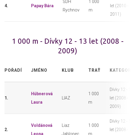
SDH
1 000
4.
Papay Bára
let (2010 -
Rychnov
m
2011)
1 000 m - Dívky 12 - 13 let (2008 -
2009)
POŘADÍ
JMÉNO
KLUB
TRAŤ
KATEGORI
Dívky 12 - 13
Hübnerová
1 000
1.
LIAZ
let (2008 -
Laura
m
2009)
Dívky 12 - 13
Voldánová
Liaz
1 000
2.
let (2008 -
Leona
Jablonec
m