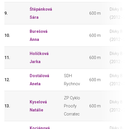
Štěpánková
Dívky 8 - 9 
9.
600 m
Sára
(2012 - 20
Burešová
Dívky 8 - 9 
10.
600 m
Anna
(2012 - 20
Holíčková
Dívky 8 - 9 
11.
600 m
Jarka
(2012 - 20
Dostálová
SDH
Dívky 8 - 9 
12.
600 m
Aneta
Rychnov
(2012 - 20
ZP Cyklo
Kyselová
Dívky 8 - 9 
13.
Proofy
600 m
Natálie
(2012 - 20
Corratec
Kociánová
Dívky 8 - 9 