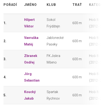
POŘADÍ
JMÉNO
KLUB
TRAŤ
KATEGOR
Hilpert
Sokol
Hoši 8 - 9 l
1.
600 m
Viktor
Frýdštejn
(2012 - 20
Vavruška
Jablonecké
Hoši 8 - 9 l
2.
600 m
Matěj
Paseky
(2012 - 20
Zbranek
FK Jiskra
Hoši 8 - 9 l
3.
600 m
Ondřej
Mšeno
(2012 - 20
Jörg
Hoši 8 - 9 l
4.
600 m
Sebastian
(2012 - 20
Koucký
Spartak
Hoši 8 - 9 l
5.
600 m
Jakub
Rychnov
(2012 - 20