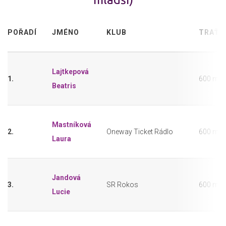
POŘADÍ
JMÉNO
KLUB
TRAŤ
Lajtkepová
1.
600 m
Beatris
Mastníková
2.
Oneway Ticket Rádlo
600 m
Laura
Jandová
3.
SR Rokos
600 m
Lucie