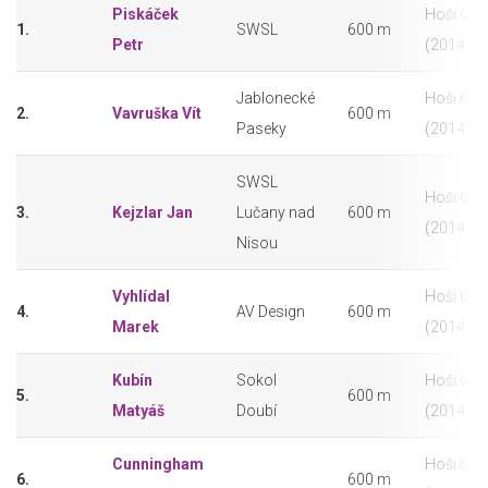
Piskáček
Hoši 6 - 7
1.
SWSL
600 m
Petr
(2014 - 
Jablonecké
Hoši 6 - 7
2.
Vavruška Vít
600 m
Paseky
(2014 - 
SWSL
Hoši 6 - 7
3.
Kejzlar Jan
Lučany nad
600 m
(2014 - 
Nisou
Vyhlídal
Hoši 6 - 7
4.
AV Design
600 m
Marek
(2014 - 
Kubín
Sokol
Hoši 6 - 7
5.
600 m
Matyáš
Doubí
(2014 - 
Cunningham
Hoši 6 - 7
6.
600 m