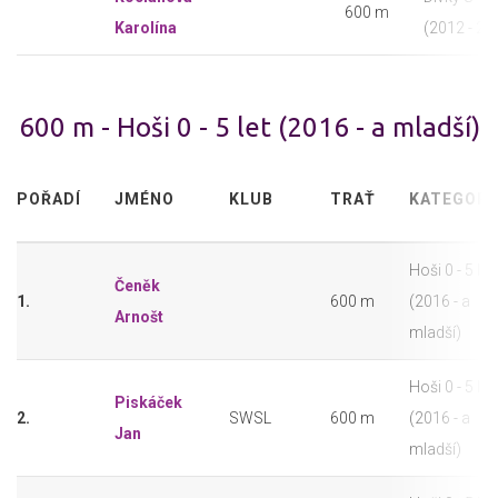
600 m
Karolína
(2012 - 20
600 m - Hoši 0 - 5 let (2016 - a mladší)
POŘADÍ
JMÉNO
KLUB
TRAŤ
KATEGORI
Hoši 0 - 5 let
Čeněk
1.
600 m
(2016 - a
Arnošt
mladší)
Hoši 0 - 5 let
Piskáček
2.
SWSL
600 m
(2016 - a
Jan
mladší)