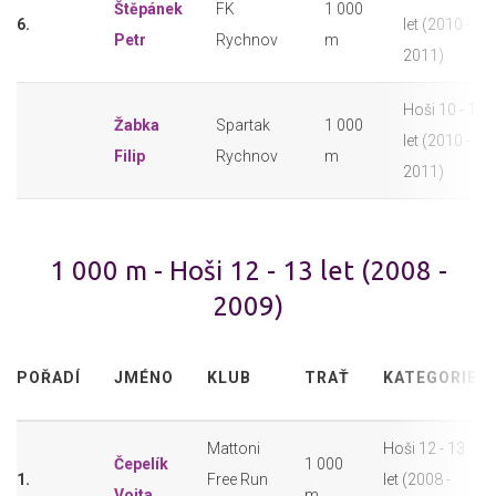
Štěpánek
FK
1 000
6.
let (2010 -
Petr
Rychnov
m
2011)
Hoši 10 - 11
Žabka
Spartak
1 000
let (2010 -
Filip
Rychnov
m
2011)
1 000 m - Hoši 12 - 13 let (2008 -
2009)
POŘADÍ
JMÉNO
KLUB
TRAŤ
KATEGORIE
Mattoni
Hoši 12 - 13
Čepelík
1 000
1.
Free Run
let (2008 -
Vojta
m