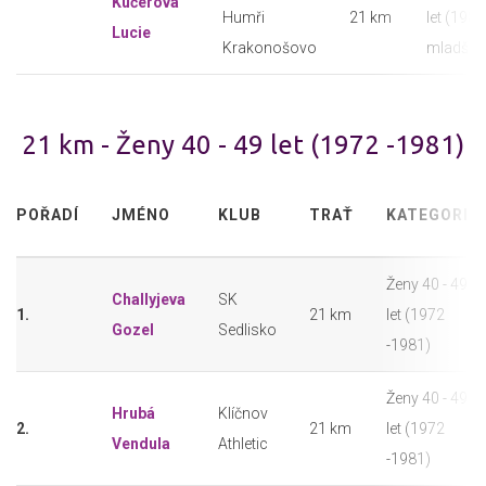
Kučerová
Humři
21 km
let (1982
Lucie
Krakonošovo
mladší)
21 km - Ženy 40 - 49 let (1972 -1981)
POŘADÍ
JMÉNO
KLUB
TRAŤ
KATEGORIE
Ženy 40 - 49
Challyjeva
SK
1.
21 km
let (1972
Gozel
Sedlisko
-1981)
Ženy 40 - 49
Hrubá
Klíčnov
2.
21 km
let (1972
Vendula
Athletic
-1981)