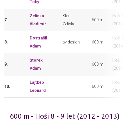
Toby
(2014 - 
Zelinka
Klan
Hoši 6 - 7
7.
600 m
Vladimír
Zelinka
(2014 - 
Dostrašil
Hoši 6 - 7
8.
av design
600 m
Adam
(2014 - 
Štorek
Hoši 6 - 7
9.
600 m
Adam
(2014 - 
Lajtkep
Hoši 6 - 7
10.
600 m
Leonard
(2014 - 
600 m - Hoši 8 - 9 let (2012 - 2013)