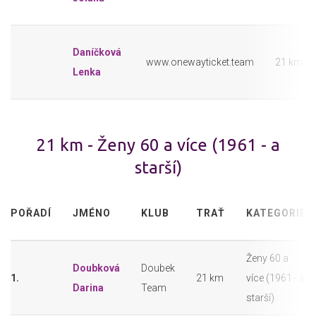
Daníčková
www.onewayticket.team
21 km
Lenka
21 km - Ženy 60 a více (1961 - a
starší)
POŘADÍ
JMÉNO
KLUB
TRAŤ
KATEGORIE
Ženy 60 a
Doubková
Doubek
1.
21 km
více (1961 - a
Darina
Team
starší)