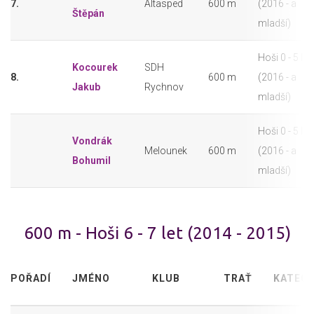
7.
Altasped
600 m
(2016 - a
Štěpán
mladší)
Hoši 0 - 5 let
Kocourek
SDH
8.
600 m
(2016 - a
Jakub
Rychnov
mladší)
Hoši 0 - 5 let
Vondrák
Melounek
600 m
(2016 - a
Bohumil
mladší)
600 m - Hoši 6 - 7 let (2014 - 2015)
POŘADÍ
JMÉNO
KLUB
TRAŤ
KATEGO