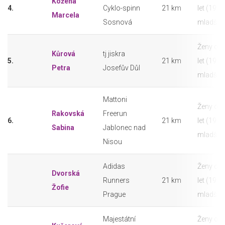
Kožená
4.
Cyklo-spinn
21 km
let (1982
Marcela
Sosnová
mladší)
Ženy do
Kůrová
tj jiskra
5.
21 km
let (1982
Petra
Josefův Důl
mladší)
Mattoni
Ženy do
Rakovská
Freerun
6.
21 km
let (1982
Sabina
Jablonec nad
mladší)
Nisou
Adidas
Ženy do
Dvorská
Runners
21 km
let (1982
Žofie
Prague
mladší)
Majestátní
Ženy do