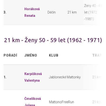
Ženy 40 - 49
Horáková
3.
Děčín
21 km
let (1972
Renata
-1981)
21 km - Ženy 50 - 59 let (1962 - 1971)
POŘADÍ
JMÉNO
KLUB
TRAŤ
Karpíšková
1.
Jablonecké Mattonky
21 km
Valentyna
Čmelíková
MattonoFreeRun
21 km
Jolana