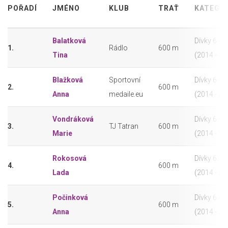
POŘADÍ
JMÉNO
KLUB
TRAŤ
KATEGO
Balatková
Dívky 6 - 7 
1.
Rádlo
600 m
Tina
(2014 - 20
Blažková
Sportovní
Dívky 6 - 7 
2.
600 m
Anna
medaile.eu
(2014 - 20
Vondráková
Dívky 6 - 7 
3.
TJ Tatran
600 m
Marie
(2014 - 20
Rokosová
Dívky 6 - 7 
4.
600 m
Lada
(2014 - 20
Počinková
Dívky 6 - 7 
5.
600 m
Anna
(2014 - 20