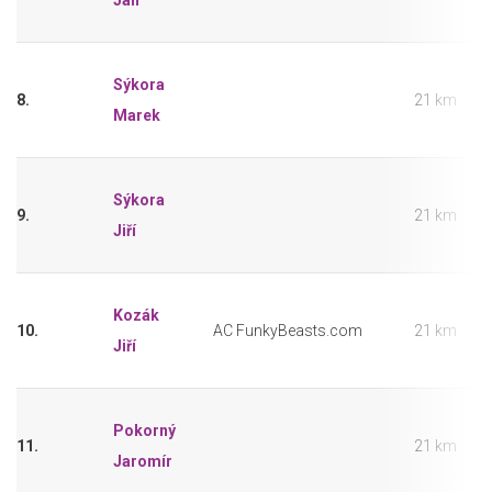
Jan
Sýkora
8.
21 km
Marek
Sýkora
9.
21 km
Jiří
Kozák
10.
AC FunkyBeasts.com
21 km
Jiří
Pokorný
11.
21 km
Jaromír