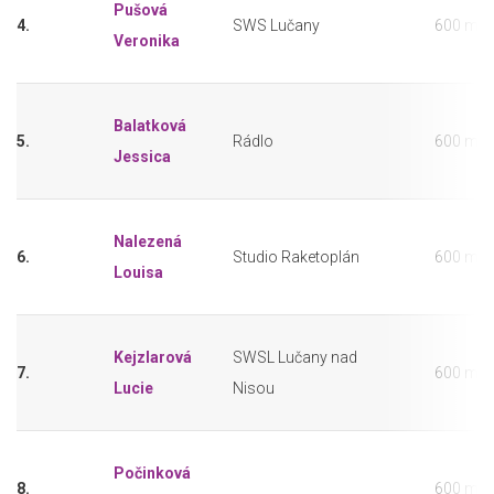
Pušová
4.
SWS Lučany
600 m
Veronika
Balatková
5.
Rádlo
600 m
Jessica
Nalezená
6.
Studio Raketoplán
600 m
Louisa
Kejzlarová
SWSL Lučany nad
7.
600 m
Lucie
Nisou
Počinková
8.
600 m