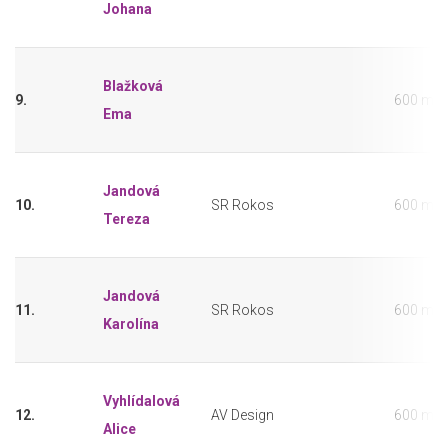
Johana
Blažková
9.
600 m
Ema
Jandová
10.
SR Rokos
600 m
Tereza
Jandová
11.
SR Rokos
600 m
Karolína
Vyhlídalová
12.
AV Design
600 m
Alice