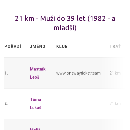
21 km - Muži do 39 let (1982 - a
mladší)
POŘADÍ
JMÉNO
KLUB
TRAŤ
Mastník
1.
www.onewayticket.team
21 km
Leoš
Tůma
2.
21 km
Lukáš