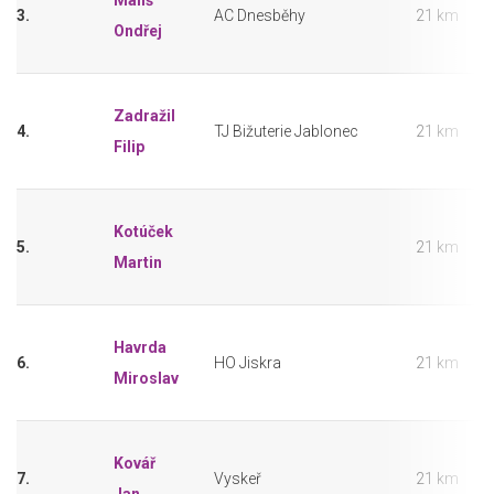
Mališ
3.
AC Dnesběhy
21 km
Ondřej
Zadražil
4.
TJ Bižuterie Jablonec
21 km
Filip
Kotúček
5.
21 km
Martin
Havrda
6.
HO Jiskra
21 km
Miroslav
Kovář
7.
Vyskeř
21 km