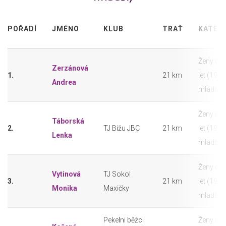
POŘADÍ
JMÉNO
KLUB
TRAŤ
KATEG
Ženy do
Zerzánová
1.
21 km
let (1982
Andrea
mladší)
Ženy do
Táborská
2.
TJ Bižu JBC
21 km
let (1982
Lenka
mladší)
Ženy do
Vytinová
TJ Sokol
3.
21 km
let (1982
Monika
Maxičky
mladší)
Pekelni běžci
Ženy do