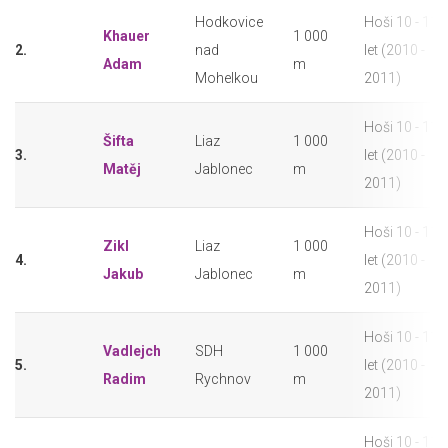
Hodkovice
Hoši 10 - 11
Khauer
1 000
2.
nad
let (2010 -
Adam
m
Mohelkou
2011)
Hoši 10 - 11
Šifta
Liaz
1 000
3.
let (2010 -
Matěj
Jablonec
m
2011)
Hoši 10 - 11
Zikl
Liaz
1 000
4.
let (2010 -
Jakub
Jablonec
m
2011)
Hoši 10 - 11
Vadlejch
SDH
1 000
5.
let (2010 -
Radim
Rychnov
m
2011)
Hoši 10 - 11