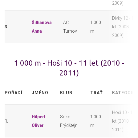
2009)
Dívky 12 - 13
Šilhánová
AC
1 000
3.
let (2008 -
Anna
Turnov
m
2009)
1 000 m - Hoši 10 - 11 let (2010 -
2011)
POŘADÍ
JMÉNO
KLUB
TRAŤ
KATEGORI
Hoši 10 - 11
Hilpert
Sokol
1 000
1.
let (2010 -
Oliver
Frýdštejn
m
2011)