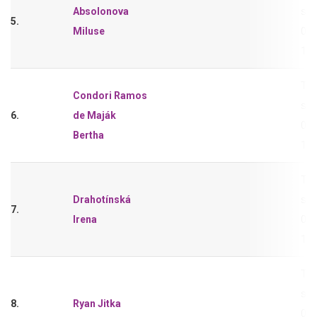
Absolonova
sho
5.
Miluse
0,2
11-
Tri
Condori Ramos
sho
6.
de Maják
0,2
Bertha
11-
Tri
Drahotínská
sho
7.
Irena
0,2
11-
Tri
sho
8.
Ryan Jitka
0,2