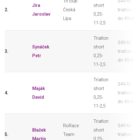
Tri club
S49-M
Jíra
short
2.
Česká
triatlon sho
Jaroslav
0,25-
Lípa
do 49 let
11-2,5
Triatlon
S49-M
Synáček
short
3.
triatlon sho
Petr
0,25-
do 49 let
11-2,5
Triatlon
S49-M
Maják
short
4.
triatlon sho
David
0,25-
do 49 let
11-2,5
Triatlon
RoRace
S49-M
Blažek
short
5.
Team
triatlon sho
Martin
0,25-