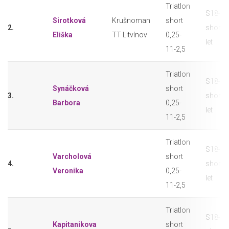
Triatlon
S18-F t
Sirotková
Krušnoman
short
2.
short 
Eliška
TT Litvínov
0,25-
let
11-2,5
Triatlon
S18-F t
Synáčková
short
3.
short 
Barbora
0,25-
let
11-2,5
Triatlon
S18-F t
Varcholová
short
4.
short 
Veronika
0,25-
let
11-2,5
Triatlon
S18-F t
Kapitanikova
short