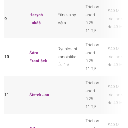
Triatlon
S49-M
Herych
Fitness by
short
9.
triatlon sho
Lukáš
Věra
0,25-
do 49 let
11-2,5
Triatlon
Rychlostní
S49-M
Šára
short
10.
kanoistika
triatlon sho
František
0,25-
Ústí n/L
do 49 let
11-2,5
Triatlon
S49-M
short
11.
Šístek Jan
triatlon sho
0,25-
do 49 let
11-2,5
Triatlon
S49-M