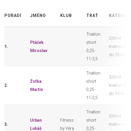
POŘADÍ
JMÉNO
KLUB
TRAŤ
KATEGOR
Triatlon
S39-M
Ptáček
short
1.
triatlon sho
Miroslav
0,25-
do 39 let
11-2,5
Triatlon
S39-M
Žofka
short
2.
triatlon sho
Martin
0,25-
do 39 let
11-2,5
Triatlon
S39-M
Urban
Fitness
short
3.
triatlon sho
Lukáš
by Věra
0,25-