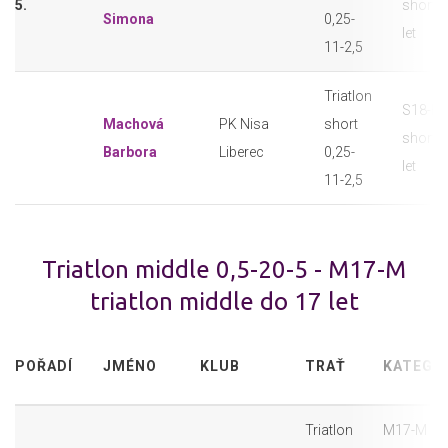
5.
short 
Simona
0,25-
let
11-2,5
Triatlon
S18-F t
Machová
PK Nisa
short
short 
Barbora
Liberec
0,25-
let
11-2,5
Triatlon middle 0,5-20-5 - M17-M
triatlon middle do 17 let
POŘADÍ
JMÉNO
KLUB
TRAŤ
KATEGO
Triatlon
M17-M