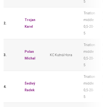
5
let
Triatlon
M3
Trojan
middle
tri
2.
Karel
0,5-20-
mi
5
let
Triatlon
M3
Polan
middle
tri
3.
KC Kutná Hora
Michal
0,5-20-
mi
5
let
Triatlon
M3
Šedivý
middle
tri
4.
Radek
0,5-20-
mi
5
let