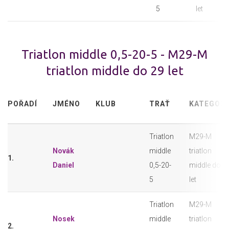
5
let
Triatlon middle 0,5-20-5 - M29-M
triatlon middle do 29 let
POŘADÍ
JMÉNO
KLUB
TRAŤ
KATEGORI
Triatlon
M29-M
Novák
middle
triatlon
1.
Daniel
0,5-20-
middle do 2
5
let
Triatlon
M29-M
Nosek
middle
triatlon
2.