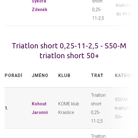
Sýkora
short
triatlon sho
Zdeněk
0,25-
do 49 let
11-2,5
Triatlon short 0,25-11-2,5 - S50-M
triatlon short 50+
POŘADÍ
JMÉNO
KLUB
TRAŤ
KATEGOR
Triatlon
S50-M
Kohout
KOME klub
short
1.
triatlon sho
Jaromír
Kraslice
0,25-
50+
11-2,5
Triatlon