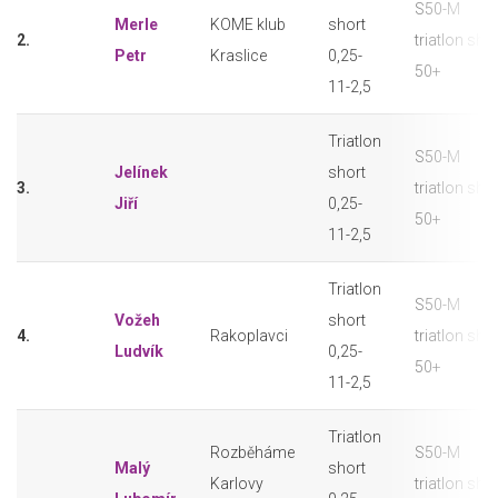
S50-M
Merle
KOME klub
short
2.
triatlon sho
Petr
Kraslice
0,25-
50+
11-2,5
Triatlon
S50-M
Jelínek
short
3.
triatlon sho
Jiří
0,25-
50+
11-2,5
Triatlon
S50-M
Vožeh
short
4.
Rakoplavci
triatlon sho
Ludvík
0,25-
50+
11-2,5
Triatlon
Rozběháme
S50-M
Malý
short
Karlovy
triatlon sho