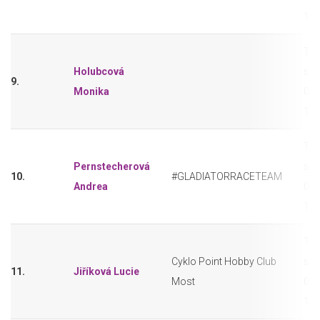
11-
Tri
Holubcová
sho
9.
Monika
0,2
11-
Tri
Pernstecherová
sho
10.
#GLADIATORRACETEAM
Andrea
0,2
11-
Tri
Cyklo Point Hobby Club
sho
11.
Jiříková Lucie
Most
0,2
11-