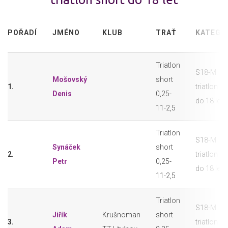
POŘADÍ
JMÉNO
KLUB
TRAŤ
KATEGO
Triatlon
S18-M
Mošovský
short
1.
triatlon sh
Denis
0,25-
do 18 let
11-2,5
Triatlon
S18-M
Synáček
short
2.
triatlon sh
Petr
0,25-
do 18 let
11-2,5
Triatlon
S18-M
Jiřík
Krušnoman
short
3.
triatlon sh