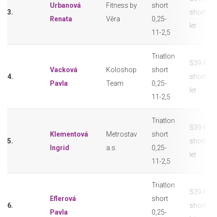
Urbanová
Fitness by
short
3.
short do
Renata
Věra
0,25-
let
11-2,5
Triatlon
S39-F tri
Vacková
Koloshop
short
4.
short do
Pavla
Team
0,25-
let
11-2,5
Triatlon
S39-F tri
Klementová
Metrostav
short
5.
short do
Ingrid
a.s.
0,25-
let
11-2,5
Triatlon
S39-F tri
Eflerová
short
6.
short do
Pavla
0,25-