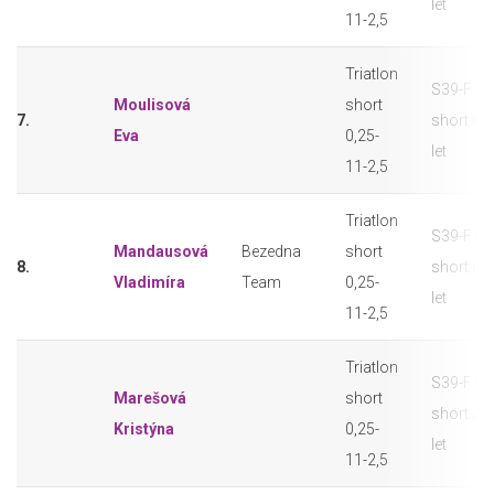
let
11-2,5
Triatlon
S39-F tri
Moulisová
short
7.
short do
Eva
0,25-
let
11-2,5
Triatlon
S39-F tri
Mandausová
Bezedna
short
8.
short do
Vladimíra
Team
0,25-
let
11-2,5
Triatlon
S39-F tri
Marešová
short
short do
Kristýna
0,25-
let
11-2,5