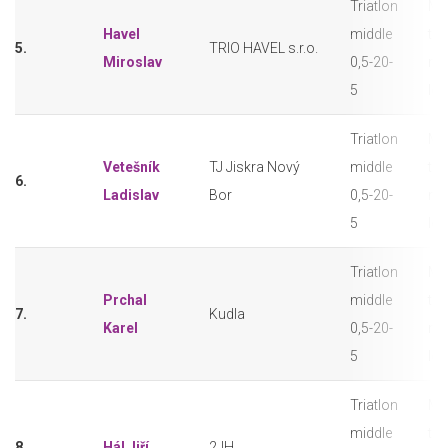
Triatlon
M3
Havel
middle
tri
5.
TRIO HAVEL s.r.o.
Miroslav
0,5-20-
mi
5
let
Triatlon
M3
Vetešník
TJ Jiskra Nový
middle
tri
6.
Ladislav
Bor
0,5-20-
mi
5
let
Triatlon
M3
Prchal
middle
tri
7.
Kudla
Karel
0,5-20-
mi
5
let
Triatlon
M3
middle
tri
8.
Hál Jiří
2JH