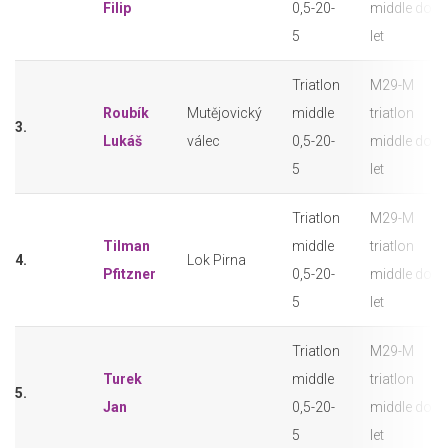
Filip
0,5-20-
middle do 2
5
let
Triatlon
M29-M
Roubík
Mutějovický
middle
triatlon
3.
Lukáš
válec
0,5-20-
middle do 2
5
let
Triatlon
M29-M
Tilman
middle
triatlon
4.
Lok Pirna
Pfitzner
0,5-20-
middle do 2
5
let
Triatlon
M29-M
Turek
middle
triatlon
5.
Jan
0,5-20-
middle do 2
5
let