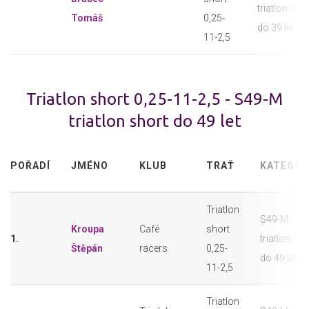
triatlon sho
Tomáš
0,25-
do 39 let
11-2,5
Triatlon short 0,25-11-2,5 - S49-M
triatlon short do 49 let
POŘADÍ
JMÉNO
KLUB
TRAŤ
KATEGOR
Triatlon
S49-M
Kroupa
Café
short
1.
triatlon sho
Štěpán
racers
0,25-
do 49 let
11-2,5
Triatlon