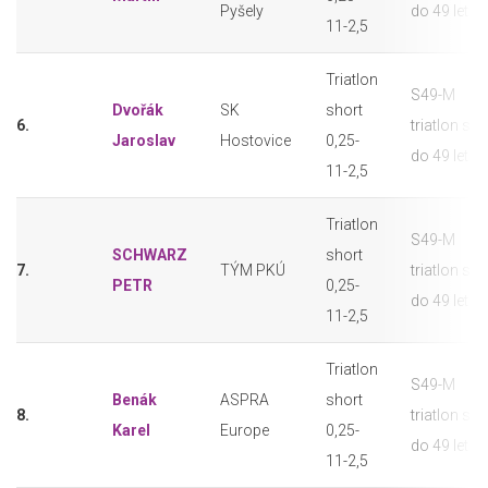
Pyšely
do 49 let
11-2,5
Triatlon
S49-M
Dvořák
SK
short
6.
triatlon sho
Jaroslav
Hostovice
0,25-
do 49 let
11-2,5
Triatlon
S49-M
SCHWARZ
short
7.
TÝM PKÚ
triatlon sho
PETR
0,25-
do 49 let
11-2,5
Triatlon
S49-M
Benák
ASPRA
short
8.
triatlon sho
Karel
Europe
0,25-
do 49 let
11-2,5