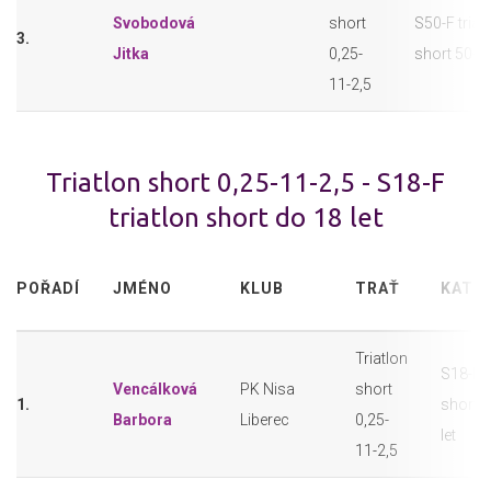
Svobodová
short
S50-F triat
3.
Jitka
0,25-
short 50+
11-2,5
Triatlon short 0,25-11-2,5 - S18-F
triatlon short do 18 let
POŘADÍ
JMÉNO
KLUB
TRAŤ
KATE
Triatlon
S18-F t
Vencálková
PK Nisa
short
1.
short 
Barbora
Liberec
0,25-
let
11-2,5