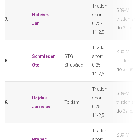
Triatlon
S39-M
Holeček
short
7.
triatlon sho
Jan
0,25-
do 39 let
11-2,5
Triatlon
S39-M
Schmieder
STG
short
8.
triatlon sho
Oto
Strupčice
0,25-
do 39 let
11-2,5
Triatlon
S39-M
Hajduk
short
9.
To dám
triatlon sho
Jaroslav
0,25-
do 39 let
11-2,5
Triatlon
S39-M
Brabec
short