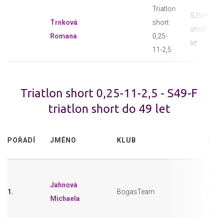
Triatlon
S39-F tri
Trnková
short
short do
Romana
0,25-
let
11-2,5
Triatlon short 0,25-11-2,5 - S49-F
triatlon short do 49 let
POŘADÍ
JMÉNO
KLUB
TR
Tri
Jahnová
sho
1.
BogasTeam
Michaela
0,2
11-