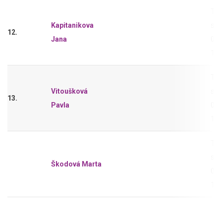
Tri
Kapitanikova
sho
12.
Jana
0,2
11-
Tri
Vitoušková
sho
13.
Pavla
0,2
11-
Tri
sho
Škodová Marta
0,2
11-