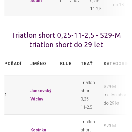
Adam
TT Litvínov
0,25-
do 18 let
11-2,5
Triatlon short 0,25-11-2,5 - S29-M
triatlon short do 29 let
POŘADÍ
JMÉNO
KLUB
TRAŤ
KATEGORIE
Triatlon
S29-M
Jankovský
short
1.
triatlon short
Václav
0,25-
do 29 let
11-2,5
Triatlon
S29-M
Kosinka
short