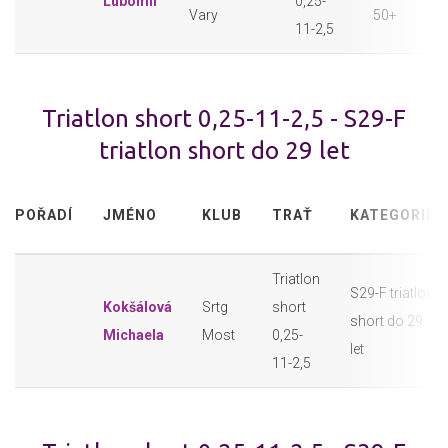
Lubomír
0,25-
Vary
50+
11-2,5
Triatlon short 0,25-11-2,5 - S29-F
triatlon short do 29 let
POŘADÍ
JMÉNO
KLUB
TRAŤ
KATEGORIE
Triatlon
S29-F triatlon
Kokšálová
Srtg
short
short do 29
Michaela
Most
0,25-
let
11-2,5