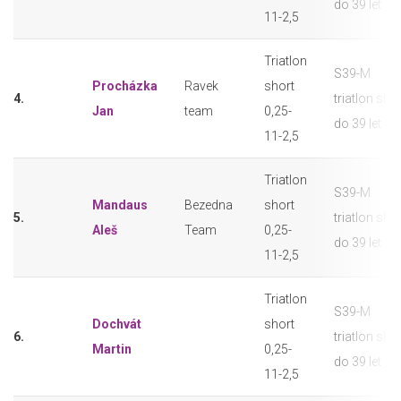
do 39 let
11-2,5
Triatlon
S39-M
Procházka
Ravek
short
4.
triatlon sho
Jan
team
0,25-
do 39 let
11-2,5
Triatlon
S39-M
Mandaus
Bezedna
short
5.
triatlon sho
Aleš
Team
0,25-
do 39 let
11-2,5
Triatlon
S39-M
Dochvát
short
6.
triatlon sho
Martin
0,25-
do 39 let
11-2,5