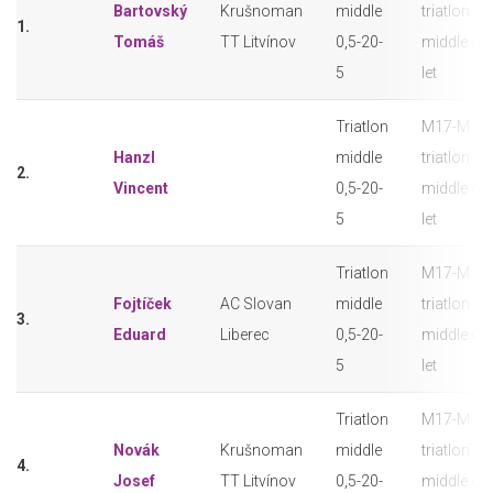
Bartovský
Krušnoman
middle
triatlon
1.
Tomáš
TT Litvínov
0,5-20-
middle do
5
let
Triatlon
M17-M
Hanzl
middle
triatlon
2.
Vincent
0,5-20-
middle do
5
let
Triatlon
M17-M
Fojtíček
AC Slovan
middle
triatlon
3.
Eduard
Liberec
0,5-20-
middle do
5
let
Triatlon
M17-M
Novák
Krušnoman
middle
triatlon
4.
Josef
TT Litvínov
0,5-20-
middle do