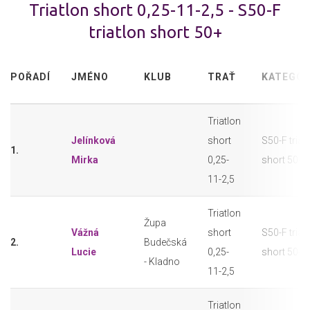
Triatlon short 0,25-11-2,5 - S50-F
triatlon short 50+
POŘADÍ
JMÉNO
KLUB
TRAŤ
KATEGOR
Triatlon
Jelínková
short
S50-F triat
1.
Mirka
0,25-
short 50+
11-2,5
Triatlon
Župa
Vážná
short
S50-F triat
2.
Budečská
Lucie
0,25-
short 50+
- Kladno
11-2,5
Triatlon