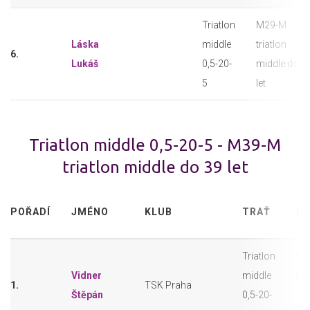
Triatlon
M29-M
Láska
middle
triatlon
6.
Lukáš
0,5-20-
middle do 2
5
let
Triatlon middle 0,5-20-5 - M39-M
triatlon middle do 39 let
POŘADÍ
JMÉNO
KLUB
TRAŤ
KA
Triatlon
M3
Vidner
middle
tri
1.
TSK Praha
Štěpán
0,5-20-
mi