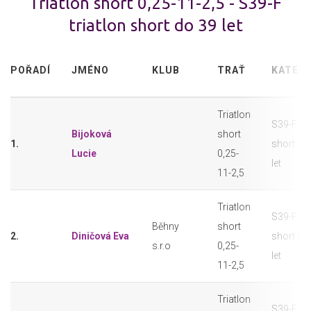
Triatlon short 0,25-11-2,5 - S39-F
triatlon short do 39 let
POŘADÍ
JMÉNO
KLUB
TRAŤ
KATEGO
Triatlon
S39-F tri
Bijoková
short
1.
short do
Lucie
0,25-
let
11-2,5
Triatlon
S39-F tri
Běhny
short
2.
Diničová Eva
short do
s.r.o
0,25-
let
11-2,5
Triatlon
S39-F tri