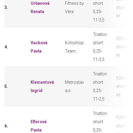
Urbanová
Fitness by
short
3.
short do
Renata
Věra
0,25-
let
11-2,5
Triatlon
S39-F tri
Vacková
Koloshop
short
4.
short do
Pavla
Team
0,25-
let
11-2,5
Triatlon
S39-F tri
Klementová
Metrostav
short
5.
short do
Ingrid
a.s.
0,25-
let
11-2,5
Triatlon
S39-F tri
Eflerová
short
6.
short do
Pavla
0,25-