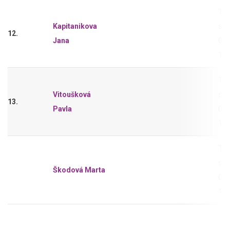
Tri
Kapitanikova
sho
12.
Jana
0,2
11-
Tri
Vitoušková
sho
13.
Pavla
0,2
11-
Tri
sho
Škodová Marta
0,2
11-