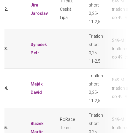
Tri club
S49-M
Jíra
short
2.
Česká
triatlon sho
Jaroslav
0,25-
Lípa
do 49 let
11-2,5
Triatlon
S49-M
Synáček
short
3.
triatlon sho
Petr
0,25-
do 49 let
11-2,5
Triatlon
S49-M
Maják
short
4.
triatlon sho
David
0,25-
do 49 let
11-2,5
Triatlon
RoRace
S49-M
Blažek
short
5.
Team
triatlon sho
Martin
0,25-