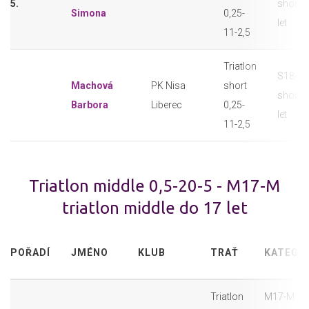
5.
short 
Simona
0,25-
let
11-2,5
Triatlon
S18-F t
Machová
PK Nisa
short
short 
Barbora
Liberec
0,25-
let
11-2,5
Triatlon middle 0,5-20-5 - M17-M
triatlon middle do 17 let
POŘADÍ
JMÉNO
KLUB
TRAŤ
KATEGO
Triatlon
M17-M