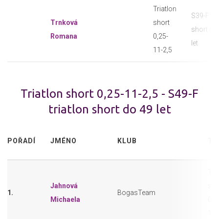
Triatlon
S39-F tri
Trnková
short
short do
Romana
0,25-
let
11-2,5
Triatlon short 0,25-11-2,5 - S49-F
triatlon short do 49 let
POŘADÍ
JMÉNO
KLUB
TR
Tri
Jahnová
sho
1.
BogasTeam
Michaela
0,2
11-