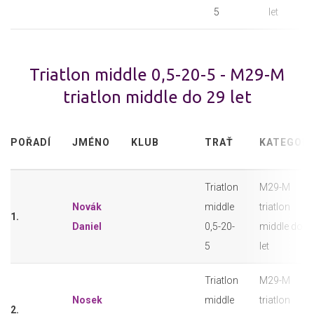
5
let
Triatlon middle 0,5-20-5 - M29-M
triatlon middle do 29 let
POŘADÍ
JMÉNO
KLUB
TRAŤ
KATEGORI
Triatlon
M29-M
Novák
middle
triatlon
1.
Daniel
0,5-20-
middle do 2
5
let
Triatlon
M29-M
Nosek
middle
triatlon
2.