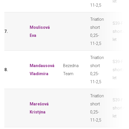
let
11-2,5
Triatlon
S39-F tri
Moulisová
short
7.
short do
Eva
0,25-
let
11-2,5
Triatlon
S39-F tri
Mandausová
Bezedna
short
8.
short do
Vladimíra
Team
0,25-
let
11-2,5
Triatlon
S39-F tri
Marešová
short
short do
Kristýna
0,25-
let
11-2,5