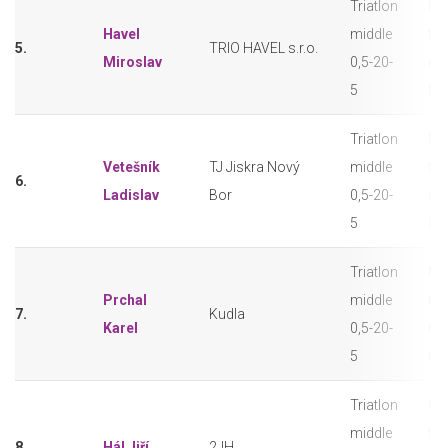
Triatlon
M3
Havel
middle
tri
5.
TRIO HAVEL s.r.o.
Miroslav
0,5-20-
mi
5
let
Triatlon
M3
Vetešník
TJ Jiskra Nový
middle
tri
6.
Ladislav
Bor
0,5-20-
mi
5
let
Triatlon
M3
Prchal
middle
tri
7.
Kudla
Karel
0,5-20-
mi
5
let
Triatlon
M3
middle
tri
8.
Hál Jiří
2JH