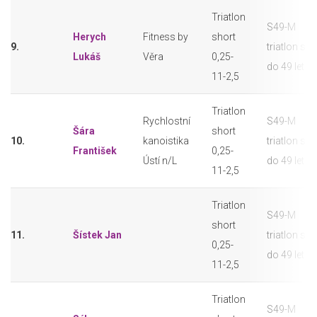
Triatlon
S49-M
Herych
Fitness by
short
9.
triatlon sho
Lukáš
Věra
0,25-
do 49 let
11-2,5
Triatlon
Rychlostní
S49-M
Šára
short
10.
kanoistika
triatlon sho
František
0,25-
Ústí n/L
do 49 let
11-2,5
Triatlon
S49-M
short
11.
Šístek Jan
triatlon sho
0,25-
do 49 let
11-2,5
Triatlon
S49-M