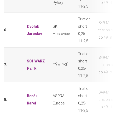
Pyšely
do 49 let
11-2,5
Triatlon
S49-M
Dvořák
SK
short
6.
triatlon sho
Jaroslav
Hostovice
0,25-
do 49 let
11-2,5
Triatlon
S49-M
SCHWARZ
short
7.
TÝM PKÚ
triatlon sho
PETR
0,25-
do 49 let
11-2,5
Triatlon
S49-M
Benák
ASPRA
short
8.
triatlon sho
Karel
Europe
0,25-
do 49 let
11-2,5