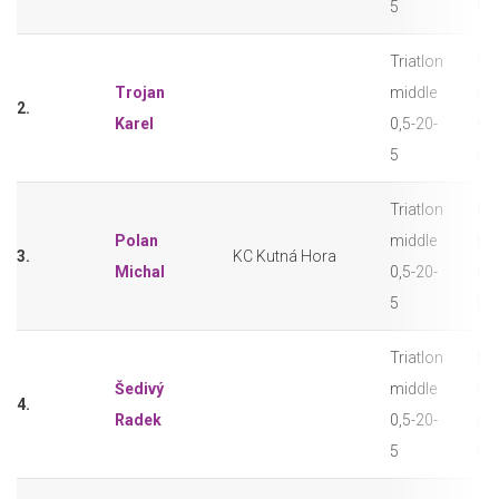
5
let
Triatlon
M3
Trojan
middle
tri
2.
Karel
0,5-20-
mi
5
let
Triatlon
M3
Polan
middle
tri
3.
KC Kutná Hora
Michal
0,5-20-
mi
5
let
Triatlon
M3
Šedivý
middle
tri
4.
Radek
0,5-20-
mi
5
let