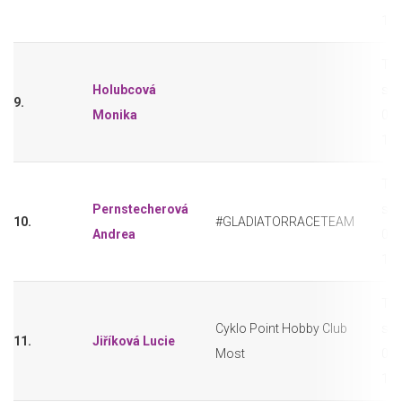
11-
Tri
Holubcová
sho
9.
Monika
0,2
11-
Tri
Pernstecherová
sho
10.
#GLADIATORRACETEAM
Andrea
0,2
11-
Tri
Cyklo Point Hobby Club
sho
11.
Jiříková Lucie
Most
0,2
11-