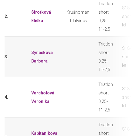
Triatlon
S18-F t
Sirotková
Krušnoman
short
2.
short 
Eliška
TT Litvínov
0,25-
let
11-2,5
Triatlon
S18-F t
Synáčková
short
3.
short 
Barbora
0,25-
let
11-2,5
Triatlon
S18-F t
Varcholová
short
4.
short 
Veronika
0,25-
let
11-2,5
Triatlon
S18-F t
Kapitanikova
short