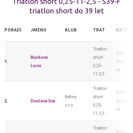
Triatlon short 0,25-11-2,5 - S39-F
triatlon short do 39 let
POŘADÍ
JMÉNO
KLUB
TRAŤ
KATEGO
Triatlon
S39-F tri
Bijoková
short
1.
short do
Lucie
0,25-
let
11-2,5
Triatlon
S39-F tri
Běhny
short
2.
Diničová Eva
short do
s.r.o
0,25-
let
11-2,5
Triatlon
S39-F tri