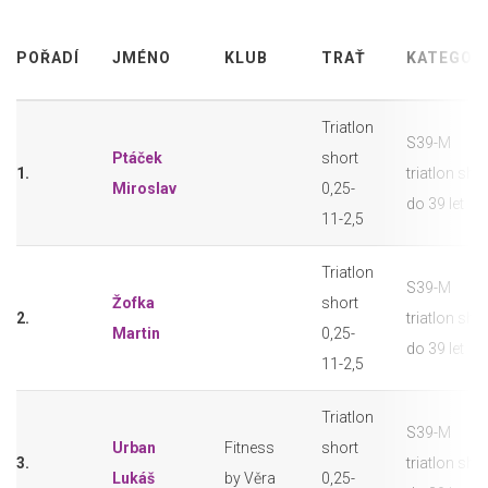
POŘADÍ
JMÉNO
KLUB
TRAŤ
KATEGOR
Triatlon
S39-M
Ptáček
short
1.
triatlon sho
Miroslav
0,25-
do 39 let
11-2,5
Triatlon
S39-M
Žofka
short
2.
triatlon sho
Martin
0,25-
do 39 let
11-2,5
Triatlon
S39-M
Urban
Fitness
short
3.
triatlon sho
Lukáš
by Věra
0,25-