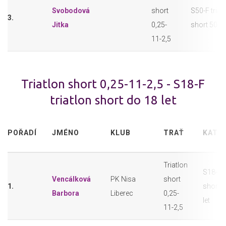
Svobodová
short
S50-F triat
3.
Jitka
0,25-
short 50+
11-2,5
Triatlon short 0,25-11-2,5 - S18-F
triatlon short do 18 let
POŘADÍ
JMÉNO
KLUB
TRAŤ
KATE
Triatlon
S18-F t
Vencálková
PK Nisa
short
1.
short 
Barbora
Liberec
0,25-
let
11-2,5