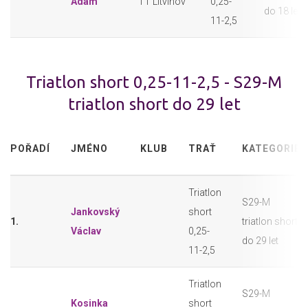
Adam
TT Litvínov
0,25-
do 18 let
11-2,5
Triatlon short 0,25-11-2,5 - S29-M
triatlon short do 29 let
POŘADÍ
JMÉNO
KLUB
TRAŤ
KATEGORIE
Triatlon
S29-M
Jankovský
short
1.
triatlon short
Václav
0,25-
do 29 let
11-2,5
Triatlon
S29-M
Kosinka
short