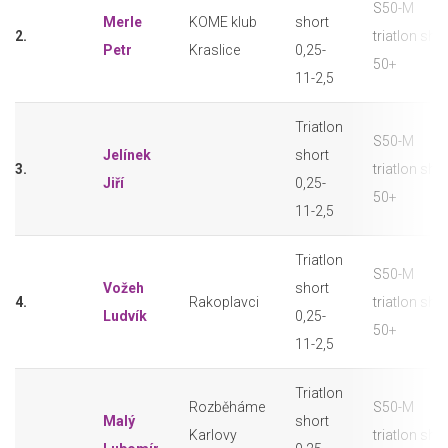
S50-M
Merle
KOME klub
short
2.
triatlon sho
Petr
Kraslice
0,25-
50+
11-2,5
Triatlon
S50-M
Jelínek
short
3.
triatlon sho
Jiří
0,25-
50+
11-2,5
Triatlon
S50-M
Vožeh
short
4.
Rakoplavci
triatlon sho
Ludvík
0,25-
50+
11-2,5
Triatlon
Rozběháme
S50-M
Malý
short
Karlovy
triatlon sho