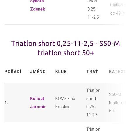
Sýkora
short
triatlon sho
Zdeněk
0,25-
do 49 let
11-2,5
Triatlon short 0,25-11-2,5 - S50-M
triatlon short 50+
POŘADÍ
JMÉNO
KLUB
TRAŤ
KATEGOR
Triatlon
S50-M
Kohout
KOME klub
short
1.
triatlon sho
Jaromír
Kraslice
0,25-
50+
11-2,5
Triatlon