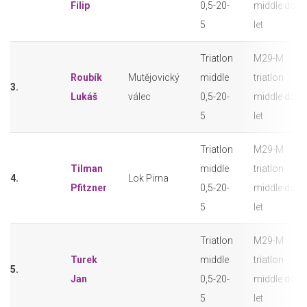
Filip
0,5-20-
middle do 2
5
let
Triatlon
M29-M
Roubík
Mutějovický
middle
triatlon
3.
Lukáš
válec
0,5-20-
middle do 2
5
let
Triatlon
M29-M
Tilman
middle
triatlon
4.
Lok Pirna
Pfitzner
0,5-20-
middle do 2
5
let
Triatlon
M29-M
Turek
middle
triatlon
5.
Jan
0,5-20-
middle do 2
5
let