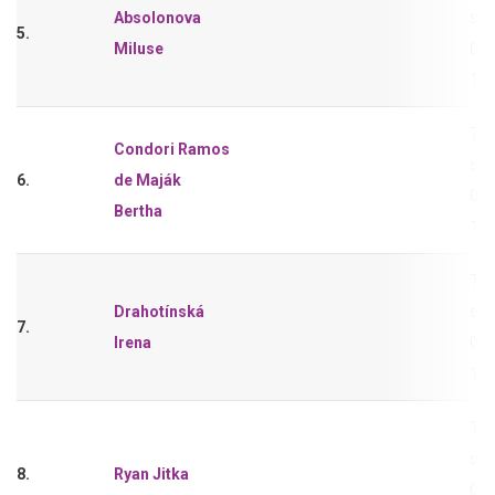
Absolonova
sho
5.
Miluse
0,2
11-
Tri
Condori Ramos
sho
6.
de Maják
0,2
Bertha
11-
Tri
Drahotínská
sho
7.
Irena
0,2
11-
Tri
sho
8.
Ryan Jitka
0,2