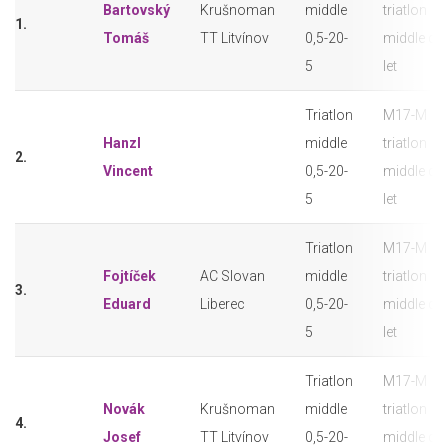
Bartovský
Krušnoman
middle
triatlon
1.
Tomáš
TT Litvínov
0,5-20-
middle do
5
let
Triatlon
M17-M
Hanzl
middle
triatlon
2.
Vincent
0,5-20-
middle do
5
let
Triatlon
M17-M
Fojtíček
AC Slovan
middle
triatlon
3.
Eduard
Liberec
0,5-20-
middle do
5
let
Triatlon
M17-M
Novák
Krušnoman
middle
triatlon
4.
Josef
TT Litvínov
0,5-20-
middle do