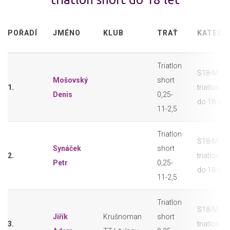
POŘADÍ
JMÉNO
KLUB
TRAŤ
KATEGO
Triatlon
S18-M
Mošovský
short
1.
triatlon sh
Denis
0,25-
do 18 let
11-2,5
Triatlon
S18-M
Synáček
short
2.
triatlon sh
Petr
0,25-
do 18 let
11-2,5
Triatlon
S18-M
Jiřík
Krušnoman
short
3.
triatlon sh