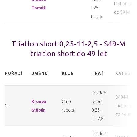
triatlon sho
Tomáš
0,25-
do 39 let
11-2,5
Triatlon short 0,25-11-2,5 - S49-M
triatlon short do 49 let
POŘADÍ
JMÉNO
KLUB
TRAŤ
KATEGOR
Triatlon
S49-M
Kroupa
Café
short
1.
triatlon sho
Štěpán
racers
0,25-
do 49 let
11-2,5
Triatlon