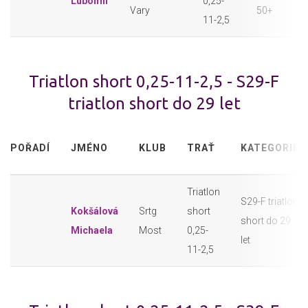
Lubomír
0,25-
Vary
50+
11-2,5
Triatlon short 0,25-11-2,5 - S29-F
triatlon short do 29 let
POŘADÍ
JMÉNO
KLUB
TRAŤ
KATEGORIE
Triatlon
S29-F triatlon
Kokšálová
Srtg
short
short do 29
Michaela
Most
0,25-
let
11-2,5