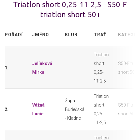
Triatlon short 0,25-11-2,5 - S50-F
triatlon short 50+
POŘADÍ
JMÉNO
KLUB
TRAŤ
KATEGOR
Triatlon
Jelínková
short
S50-F triat
1.
Mirka
0,25-
short 50+
11-2,5
Triatlon
Župa
Vážná
short
S50-F triat
2.
Budečská
Lucie
0,25-
short 50+
- Kladno
11-2,5
Triatlon