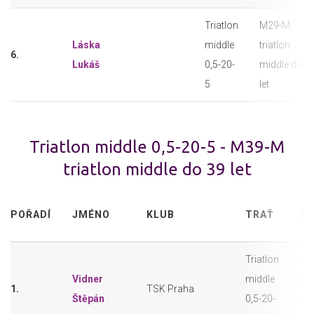
Triatlon
M29-M
Láska
middle
triatlon
6.
Lukáš
0,5-20-
middle do 2
5
let
Triatlon middle 0,5-20-5 - M39-M
triatlon middle do 39 let
POŘADÍ
JMÉNO
KLUB
TRAŤ
KA
Triatlon
M3
Vidner
middle
tri
1.
TSK Praha
Štěpán
0,5-20-
mi