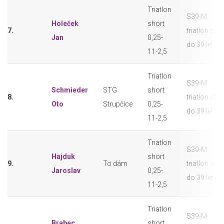
Triatlon
S39-M
Holeček
short
7.
triatlon sho
Jan
0,25-
do 39 let
11-2,5
Triatlon
S39-M
Schmieder
STG
short
8.
triatlon sho
Oto
Strupčice
0,25-
do 39 let
11-2,5
Triatlon
S39-M
Hajduk
short
9.
To dám
triatlon sho
Jaroslav
0,25-
do 39 let
11-2,5
Triatlon
S39-M
Brabec
short