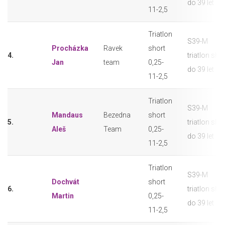
do 39 let
11-2,5
Triatlon
S39-M
Procházka
Ravek
short
4.
triatlon sho
Jan
team
0,25-
do 39 let
11-2,5
Triatlon
S39-M
Mandaus
Bezedna
short
5.
triatlon sho
Aleš
Team
0,25-
do 39 let
11-2,5
Triatlon
S39-M
Dochvát
short
6.
triatlon sho
Martin
0,25-
do 39 let
11-2,5