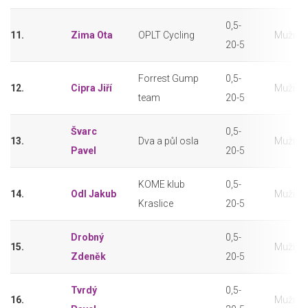
0,5-
11.
Zima Ota
OPLT Cycling
Muži (3
20-5
Forrest Gump
0,5-
12.
Cipra Jiří
Muži (3
team
20-5
Švarc
0,5-
13.
Dva a půl osla
Muži (3
Pavel
20-5
KOME klub
0,5-
14.
Odl Jakub
Muži (3
Kraslice
20-5
Drobný
0,5-
15.
Muži (3
Zdeněk
20-5
Tvrdý
0,5-
16.
Muži (3