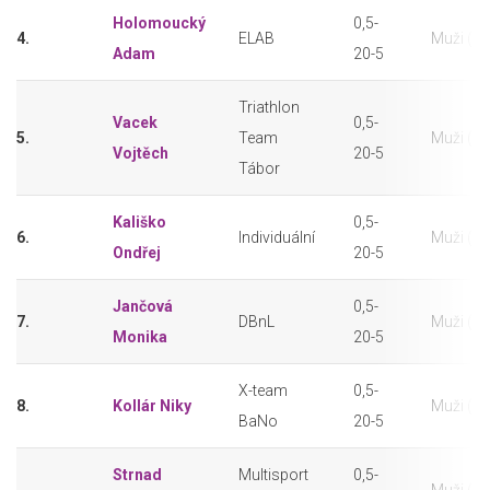
Holomoucký
0,5-
4.
ELAB
Muži (20
Adam
20-5
Triathlon
Vacek
0,5-
5.
Team
Muži (20
Vojtěch
20-5
Tábor
Kališko
0,5-
6.
Individuální
Muži (20
Ondřej
20-5
Jančová
0,5-
7.
DBnL
Muži (20
Monika
20-5
X-team
0,5-
8.
Kollár Niky
Muži (20
BaNo
20-5
Strnad
Multisport
0,5-