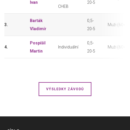
Ivan
20-5
CHEB
Barták
0,5-
3.
Muži (60+)
Vladimír
20-5
Pospíšil
0,5-
4.
Individuální
Muži (60+)
Martin
20-5
VÝSLEDKY ZÁVODŮ