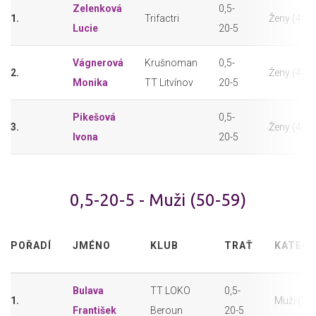
Zelenková
0,5-
1.
Trifactri
Ženy (40-4
Lucie
20-5
Vágnerová
Krušnoman
0,5-
2.
Ženy (40-4
Monika
TT Litvínov
20-5
Pikešová
0,5-
3.
Ženy (40-4
Ivona
20-5
0,5-20-5 - Muži (50-59)
POŘADÍ
JMÉNO
KLUB
TRAŤ
KATEGO
Bulava
TT LOKO
0,5-
1.
Muži (50
František
Beroun
20-5