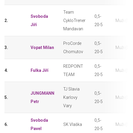
Team
Svoboda
0,5-
2.
CykloTrener
Muži (50
Jiří
20-5
Mandavan
ProCorde
0,5-
3.
Vopat Milan
Muži (50
Chomutov
20-5
REDPOINT
0,5-
4.
Fulka Jiří
Muži (50
TEAM
20-5
TJ Slavia
JUNGMANN
0,5-
5.
Karlovy
Muži (50
Petr
20-5
Vary
Svoboda
0,5-
6.
SK Vlaška
Muži (50
Pavel
20-5