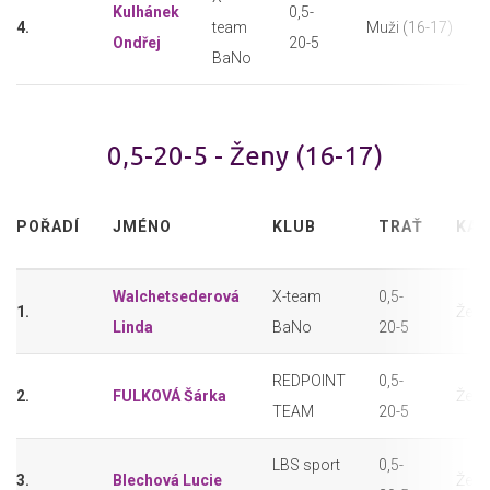
Kulhánek
0,5-
4.
team
Muži (16-17)
Ondřej
20-5
BaNo
0,5-20-5 - Ženy (16-17)
POŘADÍ
JMÉNO
KLUB
TRAŤ
KAT
Walchetsederová
X-team
0,5-
1.
Ženy
Linda
BaNo
20-5
REDPOINT
0,5-
2.
FULKOVÁ Šárka
Ženy
TEAM
20-5
LBS sport
0,5-
3.
Blechová Lucie
Ženy