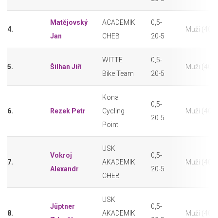
Matějovský
ACADEMIK
0,5-
4.
Muži (40-4
Jan
CHEB
20-5
WITTE
0,5-
5.
Šilhan Jiří
Muži (40-4
Bike Team
20-5
Kona
0,5-
6.
Rezek Petr
Cycling
Muži (40-4
20-5
Point
USK
Vokroj
0,5-
7.
AKADEMIK
Muži (40-4
Alexandr
20-5
CHEB
USK
Jüptner
0,5-
8.
AKADEMIK
Muži (40-4