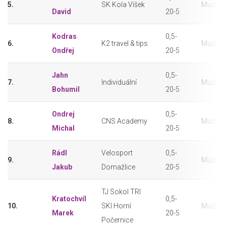
5.
SK Kola Víšek
Muži (3
David
20-5
Kodras
0,5-
6.
K2 travel & tips
Muži (3
Ondřej
20-5
Jahn
0,5-
7.
Individuální
Muži (3
Bohumil
20-5
Ondrej
0,5-
8.
CNS Academy
Muži (3
Michal
20-5
Rádl
Velosport
0,5-
9.
Muži (3
Jakub
Domažlice
20-5
TJ Sokol TRI
Kratochvíl
0,5-
10.
SKI Horní
Muži (3
Marek
20-5
Počernice