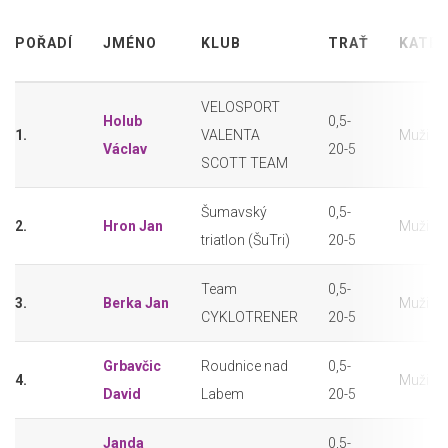
POŘADÍ
JMÉNO
KLUB
TRAŤ
KATEG
VELOSPORT
Holub
0,5-
1.
VALENTA
Muži (3
Václav
20-5
SCOTT TEAM
Šumavský
0,5-
2.
Hron Jan
Muži (3
triatlon (ŠuTri)
20-5
Team
0,5-
3.
Berka Jan
Muži (3
CYKLOTRENER
20-5
Grbavčic
Roudnice nad
0,5-
4.
Muži (3
David
Labem
20-5
Janda
0,5-