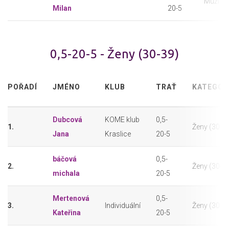
Muži (3
Milan
20-5
0,5-20-5 - Ženy (30-39)
POŘADÍ
JMÉNO
KLUB
TRAŤ
KATEGOR
Dubcová
KOME klub
0,5-
1.
Ženy (30-3
Jana
Kraslice
20-5
báčová
0,5-
2.
Ženy (30-3
michala
20-5
Mertenová
0,5-
3.
Individuální
Ženy (30-3
Kateřina
20-5