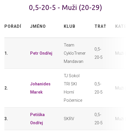
0,5-20-5 - Muži (20-29)
POŘADÍ
JMÉNO
KLUB
TRAŤ
KATEG
Team
0,5-
1.
Petr Ondřej
CykloTrener
Muži (20
20-5
Mandavan
TJ Sokol
Johanides
TRI SKI
0,5-
2.
Muži (20
Marek
Horní
20-5
Počernice
Petiška
0,5-
3.
SKRV
Muži (20
Ondřej
20-5