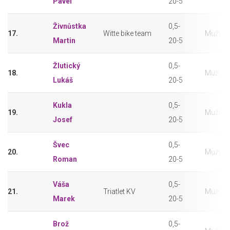
Pavel
20-5
Živnůstka
0,5-
17.
Witte bike team
Muži (3
Martin
20-5
Žlutický
0,5-
18.
Muži (3
Lukáš
20-5
Kukla
0,5-
19.
Muži (3
Josef
20-5
Švec
0,5-
20.
Muži (3
Roman
20-5
Váša
0,5-
21.
Triatlet KV
Muži (3
Marek
20-5
Brož
0,5-