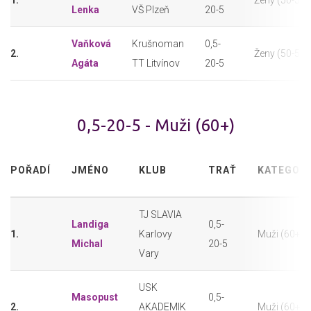
1.
Ženy (50-59)
Lenka
VŠ Plzeň
20-5
Vaňková
Krušnoman
0,5-
2.
Ženy (50-59)
Agáta
TT Litvínov
20-5
0,5-20-5 - Muži (60+)
POŘADÍ
JMÉNO
KLUB
TRAŤ
KATEGORI
TJ SLAVIA
Landiga
0,5-
1.
Karlovy
Muži (60+)
Michal
20-5
Vary
USK
Masopust
0,5-
2.
AKADEMIK
Muži (60+)