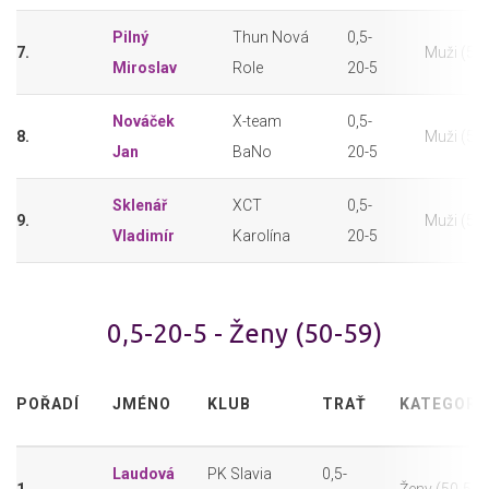
Pilný
Thun Nová
0,5-
7.
Muži (50
Miroslav
Role
20-5
Nováček
X-team
0,5-
8.
Muži (50
Jan
BaNo
20-5
Sklenář
XCT
0,5-
9.
Muži (50
Vladimír
Karolína
20-5
0,5-20-5 - Ženy (50-59)
POŘADÍ
JMÉNO
KLUB
TRAŤ
KATEGORI
Laudová
PK Slavia
0,5-