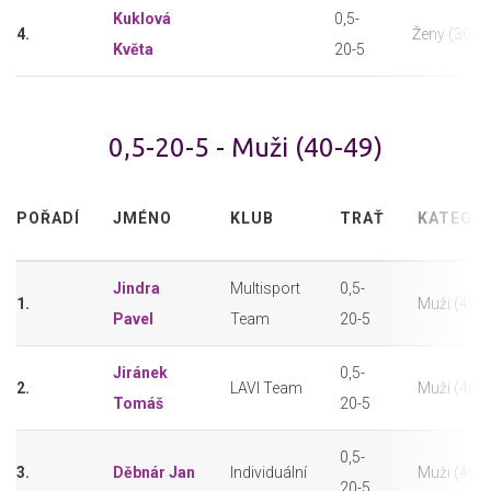
Kuklová
0,5-
4.
Ženy (30-3
Květa
20-5
0,5-20-5 - Muži (40-49)
POŘADÍ
JMÉNO
KLUB
TRAŤ
KATEGOR
Jindra
Multisport
0,5-
1.
Muži (40-4
Pavel
Team
20-5
Jiránek
0,5-
2.
LAVI Team
Muži (40-4
Tomáš
20-5
0,5-
3.
Děbnár Jan
Individuální
Muži (40-4
20-5