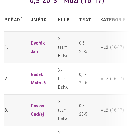
0,5-20-5 - Muži (16-17)
POŘADÍ
JMÉNO
KLUB
TRAŤ
KATEGORIE
X-
Dvořák
0,5-
1.
team
Muži (16-17)
Jan
20-5
BaNo
X-
Gašek
0,5-
2.
team
Muži (16-17)
Matouš
20-5
BaNo
X-
Pavlas
0,5-
3.
team
Muži (16-17)
Ondřej
20-5
BaNo
X-