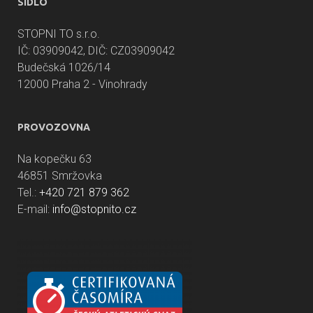
SÍDLO
STOPNI TO s.r.o.
IČ: 03909042, DIČ: CZ03909042
Budečská 1026/14
12000 Praha 2 - Vinohrady
PROVOZOVNA
Na kopečku 63
46851 Smržovka
Tel.:
+420 721 879 362
E-mail:
info@stopnito.cz