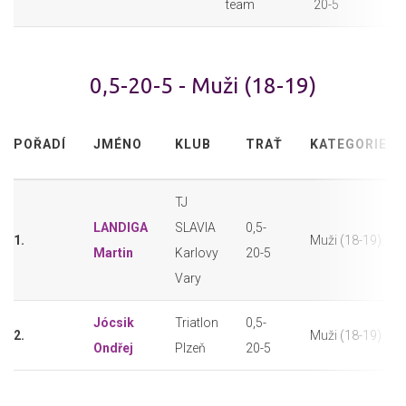
team
20-5
0,5-20-5 - Muži (18-19)
POŘADÍ
JMÉNO
KLUB
TRAŤ
KATEGORIE
TJ
LANDIGA
SLAVIA
0,5-
1.
Muži (18-19)
Martin
Karlovy
20-5
Vary
Jócsik
Triatlon
0,5-
2.
Muži (18-19)
Ondřej
Plzeň
20-5