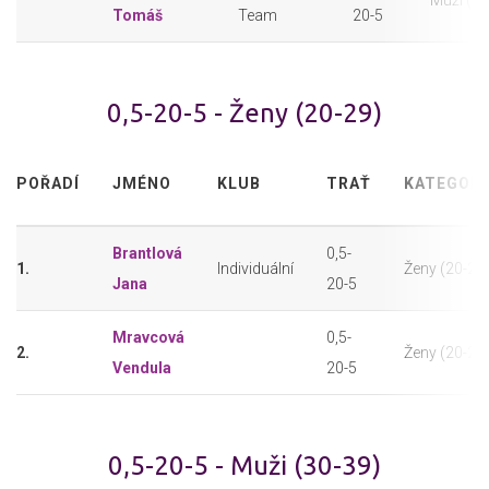
Muži (20
Tomáš
Team
20-5
0,5-20-5 - Ženy (20-29)
POŘADÍ
JMÉNO
KLUB
TRAŤ
KATEGORI
Brantlová
0,5-
1.
Individuální
Ženy (20-29
Jana
20-5
Mravcová
0,5-
2.
Ženy (20-29
Vendula
20-5
0,5-20-5 - Muži (30-39)