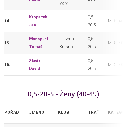
Vary
Kropacek
0,5-
14.
Muži (40-4
Jan
20-5
Masopust
TJ Baník
0,5-
15.
Muži (40-4
Tomáš
Krásno
20-5
Slavík
0,5-
16.
Muži (40-4
David
20-5
0,5-20-5 - Ženy (40-49)
POŘADÍ
JMÉNO
KLUB
TRAŤ
KATEGOR