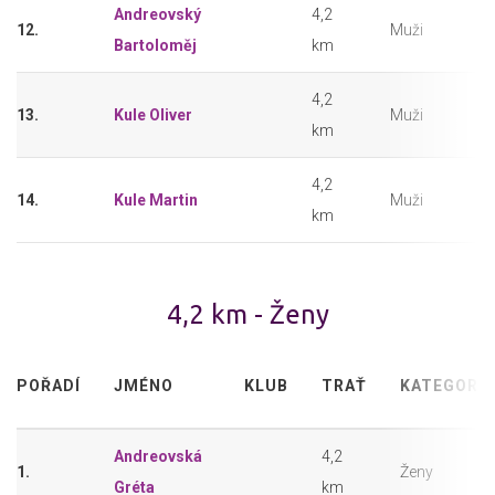
Andreovský
4,2
12.
Muži
Bartoloměj
km
4,2
13.
Kule Oliver
Muži
km
4,2
14.
Kule Martin
Muži
km
4,2 km - Ženy
POŘADÍ
JMÉNO
KLUB
TRAŤ
KATEGORIE
Andreovská
4,2
1.
Ženy
Gréta
km