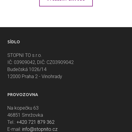
SÍDLO
STOPNI TO s.r.o.
IČ: 03909042, DIČ: CZ03909042
Budečská 1026/14
12000 Praha 2 - Vinohrady
PROVOZOVNA
Na kopečku 63
46851 Smržovka
Tel.:
+420 721 879 362
E-mail:
info@stopnito.cz