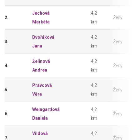
Jechová
4,2
2.
Ženy
Markéta
km
Dvořáková
4,2
3.
Ženy
Jana
km
Želinová
4,2
4.
Ženy
Andrea
km
Pravcová
4,2
5.
Ženy
Věra
km
Weingartlová
4,2
6.
Ženy
Daniela
km
Vildová
4,2
7.
Ženy