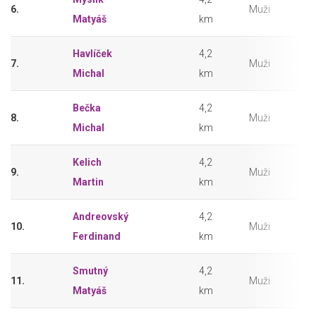
6.
Muži
Matyáš
km
Havlíček
4,2
7.
Muži
Michal
km
Bečka
4,2
8.
Muži
Michal
km
Kelich
4,2
9.
Muži
Martin
km
Andreovský
4,2
10.
Muži
Ferdinand
km
Smutný
4,2
11.
Muži
Matyáš
km