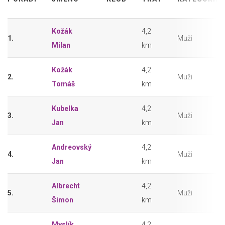
Kožák
4,2
1.
Muži
Milan
km
Kožák
4,2
2.
Muži
Tomáš
km
Kubelka
4,2
3.
Muži
Jan
km
Andreovský
4,2
4.
Muži
Jan
km
Albrecht
4,2
5.
Muži
Šimon
km
Myslík
4,2