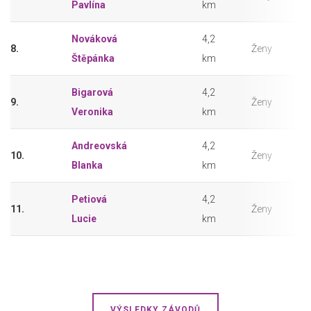
Pavlína
km
Nováková
4,2
8.
Ženy
Štěpánka
km
Bigarová
4,2
9.
Ženy
Veronika
km
Andreovská
4,2
10.
Ženy
Blanka
km
Petiová
4,2
11.
Ženy
Lucie
km
VÝSLEDKY ZÁVODŮ