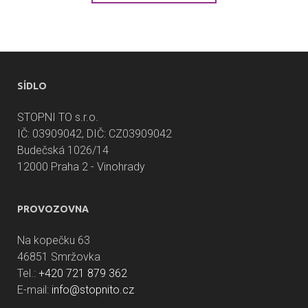
SÍDLO
STOPNI TO s.r.o.
IČ: 03909042, DIČ: CZ03909042
Budečská 1026/14
12000 Praha 2 - Vinohrady
PROVOZOVNA
Na kopečku 63
46851 Smržovka
Tel.:
+420 721 879 362
E-mail:
info@stopnito.cz