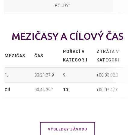
BOUDY“
MEZIČASY A CÍLOVÝ ČAS
POŘADÍ V
ZTRÁTA V
P
MEZIČAS
ČAS
KATEGORII
KATEGORII
P
1.
00:21:37.9
9.
+00:03:02.2
15
Cíl
00:44:39.1
10.
+00:07:47.0
17
VÝSLEDKY ZÁVODU