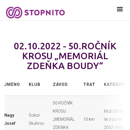
02.10.2022 - 50.ROČNÍK
KROSU „MEMORIÁL
ZDEŇKA BOUDY“
JMÉNO
KLUB
ZÁVOD
TRAŤ
KATEGORIE
50.ROČNÍK
KROSU
Muži 20-39
Nagy
Sokol
„MEMORIÁL
10 km
let (ročník
Josef
Skuhrov
ZDEŇKA
2002-1983)