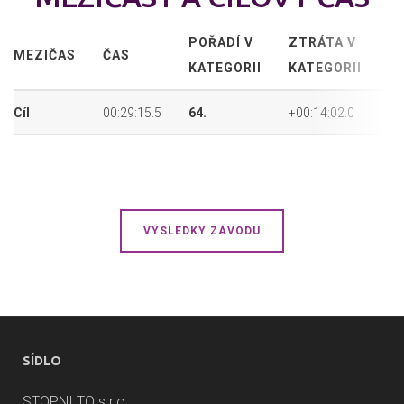
POŘADÍ V
ZTRÁTA V
A
MEZIČAS
ČAS
KATEGORII
KATEGORII
P
Cíl
00:29:15.5
64.
+00:14:02.0
99
VÝSLEDKY ZÁVODU
SÍDLO
STOPNI TO s.r.o.