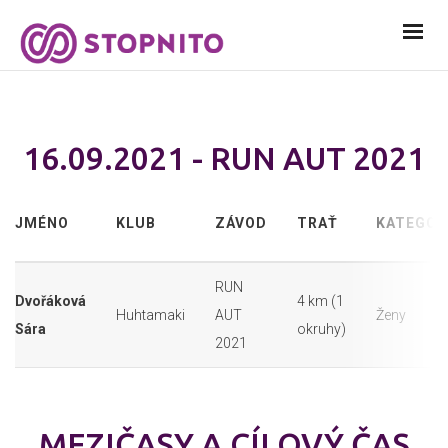
16.09.2021 - RUN AUT 2021
JMÉNO
KLUB
ZÁVOD
TRAŤ
KATEGOR
RUN
Dvořáková
4 km (1
Huhtamaki
AUT
Ženy
Sára
okruhy)
2021
MEZIČASY A CÍLOVÝ ČAS