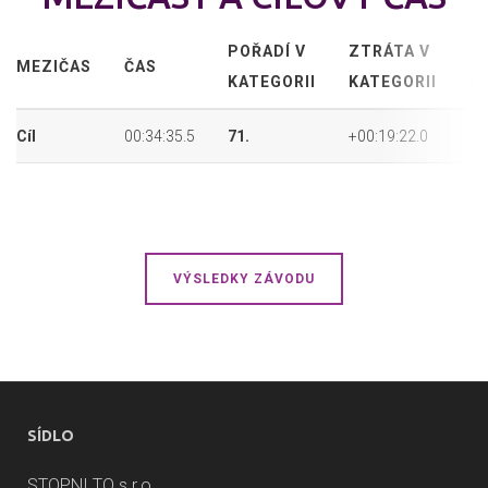
POŘADÍ V
ZTRÁTA V
A
MEZIČAS
ČAS
KATEGORII
KATEGORII
P
Cíl
00:34:35.5
71.
+00:19:22.0
10
VÝSLEDKY ZÁVODU
SÍDLO
STOPNI TO s.r.o.