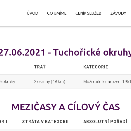
ÚVOD
CO UMÍME
CENÍK SLUŽEB
ZÁVODY
27.06.2021 - Tuchořické okruh
TRAŤ
KATEGORIE
é okruhy
2 okruhy (48 km)
Muži ročník narození 1951
MEZIČASY A CÍLOVÝ ČAS
RII
ZTRÁTA V KATEGORII
ABSOLUTNÍ POŘADÍ