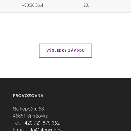
+00:36:06.4
23.
VÝSLEDKY ZÁVODU
PROVOZOVNA
Na kopečku 63
46851 Smržovka
Tel.:
+420 721 879 362
E-mail:
info@stopnito.cz