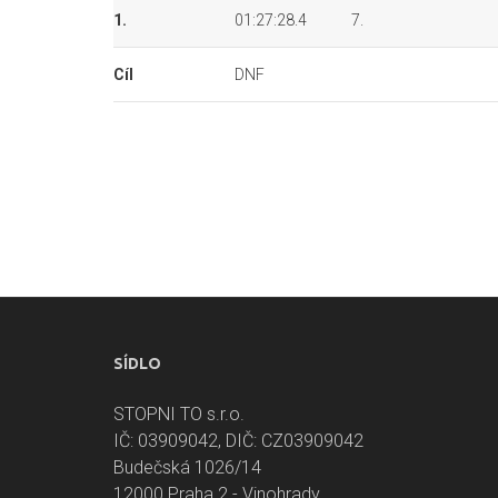
1.
01:27:28.4
7.
Cíl
DNF
SÍDLO
STOPNI TO s.r.o.
IČ: 03909042, DIČ: CZ03909042
Budečská 1026/14
12000 Praha 2 - Vinohrady