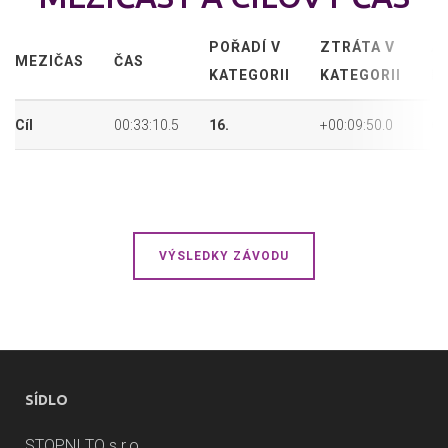
POŘADÍ V
ZTRÁTA V
A
MEZIČAS
ČAS
KATEGORII
KATEGORII
P
Cíl
00:33:10.5
16.
+00:09:50.0
62
VÝSLEDKY ZÁVODU
SÍDLO
STOPNI TO s.r.o.