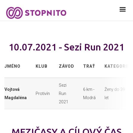
10.07.2021 - Sezi Run 2021
JMÉNO
KLUB
ZÁVOD
TRAŤ
KATEGORIE
Sezi
Vojtová
6 km -
Ženy do 39
Protivín
Run
Magdaléna
Modrá
let
2021
MEZIČASY A CÍLOVÝ ČAS