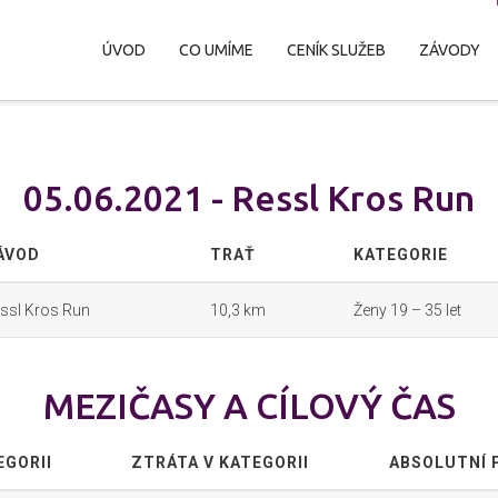
ÚVOD
CO UMÍME
CENÍK SLUŽEB
ZÁVODY
05.06.2021 - Ressl Kros Run
ÁVOD
TRAŤ
KATEGORIE
ssl Kros Run
10,3 km
Ženy 19 – 35 let
MEZIČASY A CÍLOVÝ ČAS
EGORII
ZTRÁTA V KATEGORII
ABSOLUTNÍ 