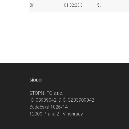
Cíl
01:02:23.6
5.
SÍDLO
STOPNI TO s.r.o.
IČ: 03909042, DIČ: CZ03909042
Budečská 1026/14
12000 Praha 2 - Vinohrady