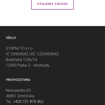
VÝSLEDKY ZÁVODU
SÍDLO
STOPNI TO s.r.o.
IČ: 03909042, DIČ: CZ03909042
Budečská 1026/14
12000 Praha 2 - Vinohrady
PROVOZOVNA
Na kopečku 63
46851 Smržovka
Tel.:
+420 721 879 362