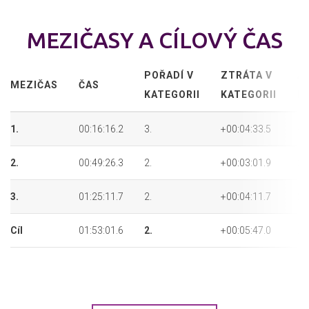
MEZIČASY A CÍLOVÝ ČAS
POŘADÍ V
ZTRÁTA V
A
MEZIČAS
ČAS
KATEGORII
KATEGORII
P
1.
00:16:16.2
3.
+00:04:33.5
46
2.
00:49:26.3
2.
+00:03:01.9
24
3.
01:25:11.7
2.
+00:04:11.7
24
Cíl
01:53:01.6
2.
+00:05:47.0
25