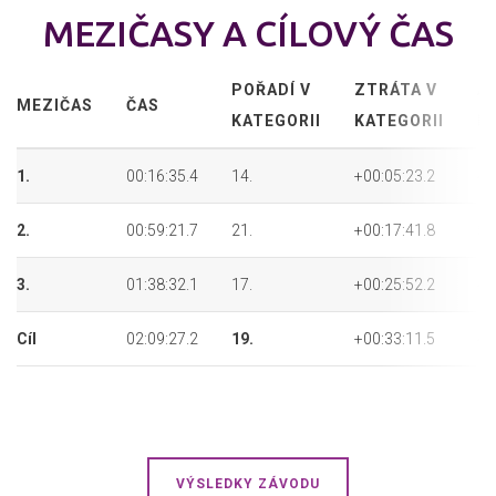
MEZIČASY A CÍLOVÝ ČAS
POŘADÍ V
ZTRÁTA V
A
MEZIČAS
ČAS
KATEGORII
KATEGORII
P
1.
00:16:35.4
14.
+00:05:23.2
48
2.
00:59:21.7
21.
+00:17:41.8
54
3.
01:38:32.1
17.
+00:25:52.2
48
Cíl
02:09:27.2
19.
+00:33:11.5
49
VÝSLEDKY ZÁVODU