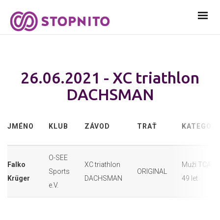
26.06.2021 - XC triathlon
DACHSMAN
JMÉNO
KLUB
ZÁVOD
TRAŤ
KATEGORI
O-SEE
Falko
XC triathlon
Muži TCA 40
Sports
ORIGINAL
Krüger
DACHSMAN
49 let
e.V.