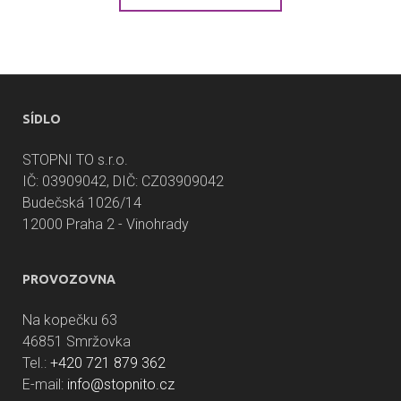
SÍDLO
STOPNI TO s.r.o.
IČ: 03909042, DIČ: CZ03909042
Budečská 1026/14
12000 Praha 2 - Vinohrady
PROVOZOVNA
Na kopečku 63
46851 Smržovka
Tel.:
+420 721 879 362
E-mail:
info@stopnito.cz