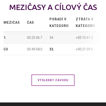
MEZIČASY A CÍLOVÝ ČAS
POŘADÍ V
ZTRÁTA V
A
MEZIČAS
ČAS
KATEGORII
KATEGORII
P
1.
00:25:06.7
34.
+00:10:41.2
49
Cíl
00:49:58.0
32.
+00:21:09.0
46
VÝSLEDKY ZÁVODU