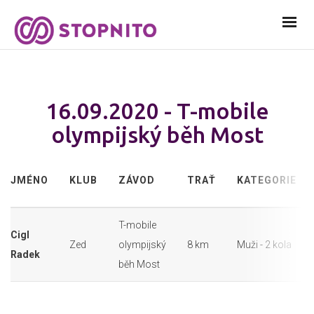
16.09.2020 - T-mobile
olympijský běh Most
JMÉNO
KLUB
ZÁVOD
TRAŤ
KATEGORIE
T-mobile
Cigl
Zed
olympijský
8 km
Muži - 2 kola
Radek
běh Most