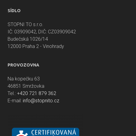
SÍDLO
STOPNI TO s.r.o.
IČ: 03909042, DIČ: CZ03909042
Budečská 1026/14
12000 Praha 2 - Vinohrady
PROVOZOVNA
Na kopečku 63
46851 Smržovka
Tel.:
+420 721 879 362
E-mail:
info@stopnito.cz