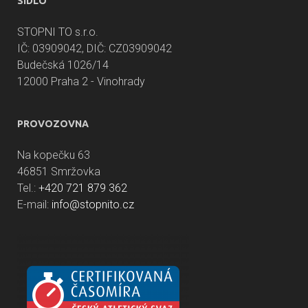
SÍDLO
STOPNI TO s.r.o.
IČ: 03909042, DIČ: CZ03909042
Budečská 1026/14
12000 Praha 2 - Vinohrady
PROVOZOVNA
Na kopečku 63
46851 Smržovka
Tel.:
+420 721 879 362
E-mail:
info@stopnito.cz