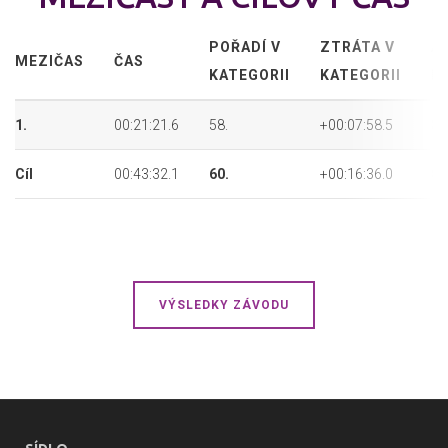
POŘADÍ V
ZTRÁTA V
A
MEZIČAS
ČAS
KATEGORII
KATEGORII
P
1.
00:21:21.6
58.
+00:07:58.5
81
Cíl
00:43:32.1
60.
+00:16:36.0
85
VÝSLEDKY ZÁVODU