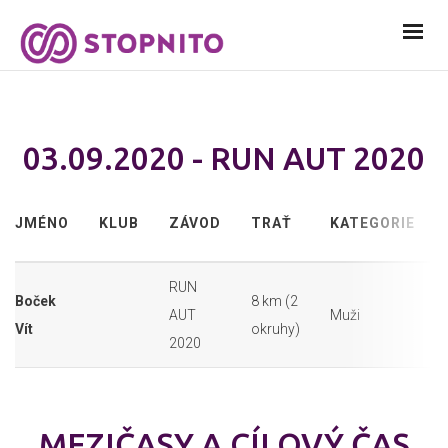
03.09.2020 - RUN AUT 2020
JMÉNO
KLUB
ZÁVOD
TRAŤ
KATEGORIE
RUN
Boček
8 km (2
AUT
Muži
Vít
okruhy)
2020
MEZIČASY A CÍLOVÝ ČAS