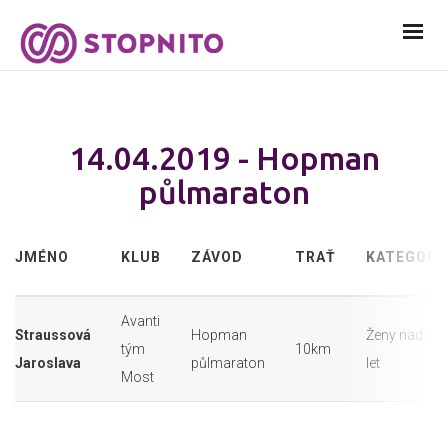
14.04.2019 - Hopman
půlmaraton
JMÉNO
KLUB
ZÁVOD
TRAŤ
KATEGORI
Avanti
Straussová
Hopman
Ženy nad 40
tým
10km
Jaroslava
půlmaraton
let
Most