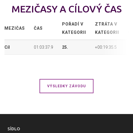
MEZIČASY A CÍLOVÝ ČAS
POŘADÍ V
ZTRÁTA V
A
MEZIČAS
ČAS
KATEGORII
KATEGORII
P
Cíl
01:03:37.9
25.
+00:19:35.5
15
VÝSLEDKY ZÁVODU
SÍDLO