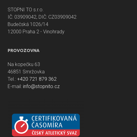
STOPNI TO s.r.o.
IČ: 03909042, DIČ: CZ03909042
Budečská 1026/14
12000 Praha 2 - Vinohrady
PROVOZOVNA
Na kopečku 63
46851 Smržovka
Tel.:
+420 721 879 362
E-mail:
info@stopnito.cz