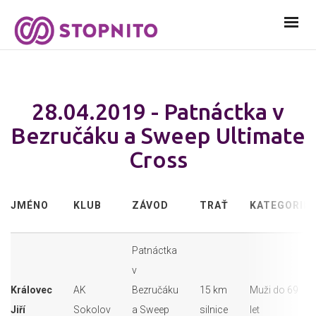
28.04.2019 - Patnáctka v
Bezručáku a Sweep Ultimate
Cross
JMÉNO
KLUB
ZÁVOD
TRAŤ
KATEGORIE
Patnáctka
v
Královec
AK
Bezručáku
15 km
Muži do 69
Jiří
Sokolov
a Sweep
silnice
let