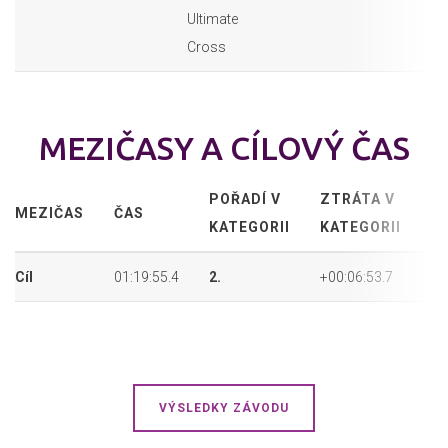
Ultimate
Cross
MEZIČASY A CÍLOVÝ ČAS
POŘADÍ V
ZTRÁTA V
A
MEZIČAS
ČAS
KATEGORII
KATEGORII
P
Cíl
01:19:55.4
2.
+00:06:53.7
58
VÝSLEDKY ZÁVODU