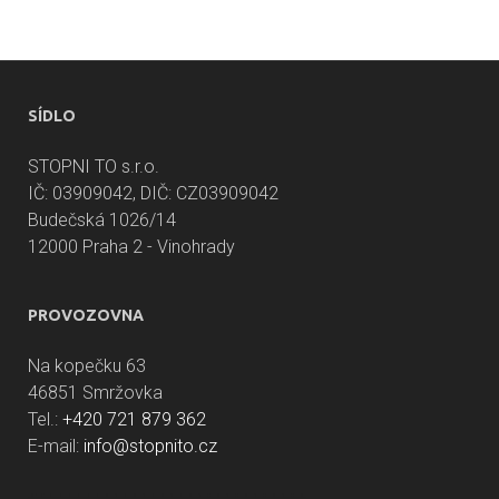
SÍDLO
STOPNI TO s.r.o.
IČ: 03909042, DIČ: CZ03909042
Budečská 1026/14
12000 Praha 2 - Vinohrady
PROVOZOVNA
Na kopečku 63
46851 Smržovka
Tel.:
+420 721 879 362
E-mail:
info@stopnito.cz