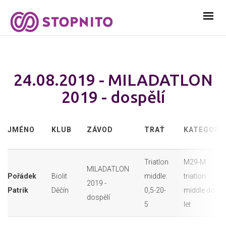
24.08.2019 - MILADATLON
2019 - dospělí
JMÉNO
KLUB
ZÁVOD
TRAŤ
KATEGORI
Triatlon
M29-M
MILADATLON
Pořádek
Biolit
middle:
triatlon
2019 -
Patrik
Děčín
0,5-20-
middle do 29
dospělí
5
let