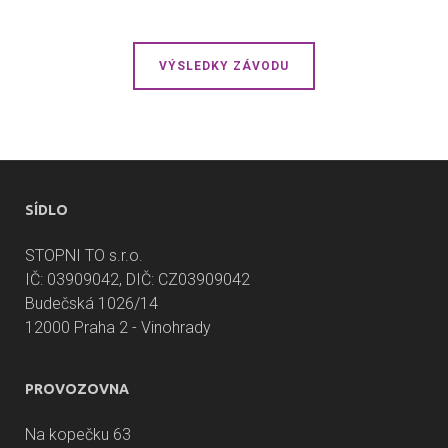
VÝSLEDKY ZÁVODU
SÍDLO
STOPNI TO s.r.o.
IČ: 03909042, DIČ: CZ03909042
Budečská 1026/14
12000 Praha 2 - Vinohrady
PROVOZOVNA
Na kopečku 63