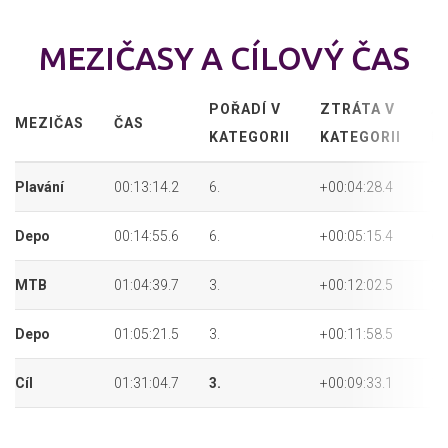
MEZIČASY A CÍLOVÝ ČAS
POŘADÍ V
ZTRÁTA V
A
MEZIČAS
ČAS
KATEGORII
KATEGORII
P
Plavání
00:13:14.2
6.
+00:04:28.4
74
Depo
00:14:55.6
6.
+00:05:15.4
61
MTB
01:04:39.7
3.
+00:12:02.5
21
Depo
01:05:21.5
3.
+00:11:58.5
19
Cíl
01:31:04.7
3.
+00:09:33.1
11