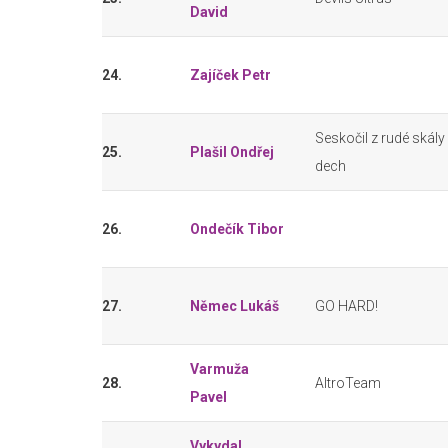
David
24.
Zajíček Petr
Seskočil z rudé skály 
25.
Plašil Ondřej
dech
26.
Ondečík Tibor
27.
Němec Lukáš
GO HARD!
Varmuža
28.
AltroTeam
Pavel
Vykydal