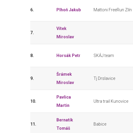
6.
Plhoň Jakub
Mattoni FreeRun Zlín
Vítek
7.
Miroslav
8.
Horsák Petr
SKÁJ team
Šrámek
9.
Tj Drslavice
Miroslav
Pavlica
10.
Ultra trail Kunovice
Martin
Bernatík
11.
Babice
Tomáš