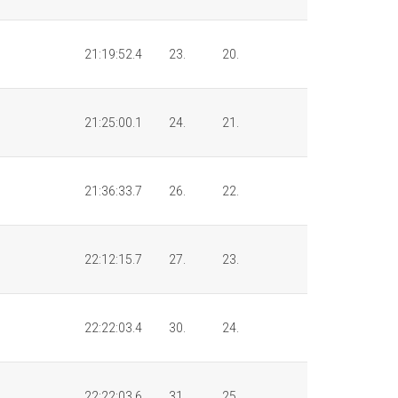
21:19:52.4
23.
20.
21:25:00.1
24.
21.
21:36:33.7
26.
22.
22:12:15.7
27.
23.
22:22:03.4
30.
24.
22:22:03.6
31.
25.