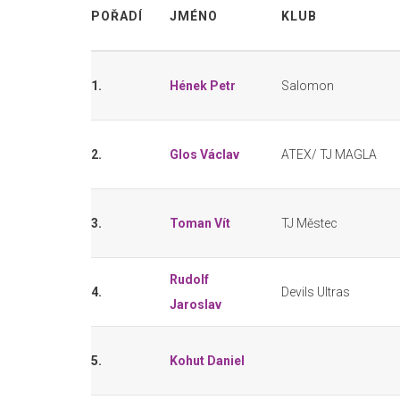
POŘADÍ
JMÉNO
KLUB
1.
Hének Petr
Salomon
2.
Glos Václav
ATEX/ TJ MAGLA
3.
Toman Vít
TJ Městec
Rudolf
4.
Devils Ultras
Jaroslav
5.
Kohut Daniel