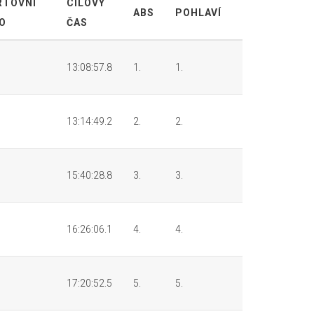
RTOVNÍ
CÍLOVÝ
ABS
POHLAVÍ
O
ČAS
13:08:57.8
1.
1.
13:14:49.2
2.
2.
15:40:28.8
3.
3.
16:26:06.1
4.
4.
17:20:52.5
5.
5.