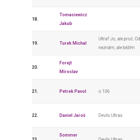
Tomasiewicz
18.
Jakub
Ultra? Jo, ale proč. 
19.
Turek Michal
neznám, ale běžím
Forejt
20.
Miroslav
21.
Petrek Pavol
o 106
22.
Daniel Jaroš
Devils Ultras
Sommer
23.
Devils Ultras