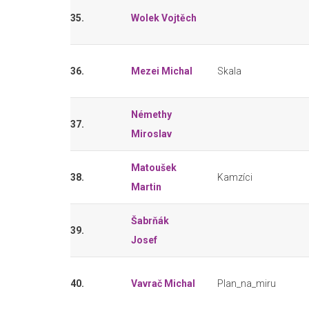
35.
Wolek Vojtěch
36.
Mezei Michal
Skala
Némethy
37.
Miroslav
Matoušek
38.
Kamzíci
Martin
Šabrňák
39.
Josef
40.
Vavrač Michal
Plan_na_miru