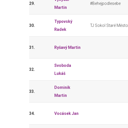
29.
#Behejpodlesebe
Martin
Typovský
30.
TJ Sokol Staré Město
Radek
31.
Ryšavý Martin
Svoboda
32.
Lukáš
Dominik
33.
Martin
34.
Vocásek Jan