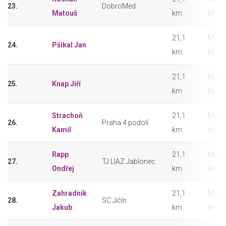
23.
DobroMed
Matouš
km
let
21,1
Muži 
24.
Pšikal Jan
km
let
21,1
Muži 
25.
Knap Jiří
km
let
Strachoň
21,1
Muži 
26.
Praha 4 podolí
Kamil
km
let
Rapp
21,1
Muži 
27.
TJ LIAZ Jablonec
Ondřej
km
let
Zahradník
21,1
Muži 
28.
SC Jičín
Jakub
km
let