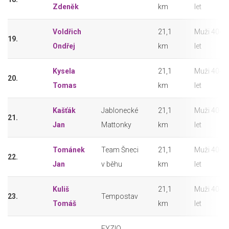
Zdeněk
km
let
Voldřich
21,1
Muži 40-4
19.
Ondřej
km
let
Kysela
21,1
Muži 40-4
20.
Tomas
km
let
Kašťák
Jablonecké
21,1
Muži 40-4
21.
Jan
Mattonky
km
let
Tománek
Team Šneci
21,1
Muži 40-4
22.
Jan
v běhu
km
let
Kuliš
21,1
Muži 40-4
23.
Tempostav
Tomáš
km
let
FYZIO