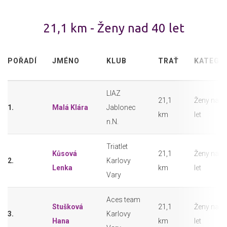
21,1 km - Ženy nad 40 let
POŘADÍ
JMÉNO
KLUB
TRAŤ
KATEGO
LIAZ
21,1
Ženy nad 
1.
Malá Klára
Jablonec
km
let
n.N.
Triatlet
Kůsová
21,1
Ženy nad 
2.
Karlovy
Lenka
km
let
Vary
Aces team
Stušková
21,1
Ženy nad 
3.
Karlovy
Hana
km
let