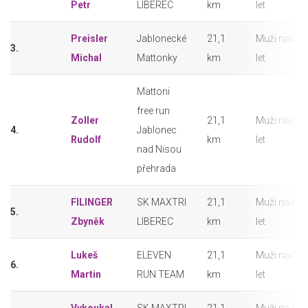
Petr
LIBEREC
km
let
Preisler
Jablonecké
21,1
Muži nad 50
3.
Michal
Mattonky
km
let
Mattoni
free run
Zoller
21,1
Muži nad 50
4.
Jablonec
Rudolf
km
let
nad Nisou
přehrada
FILINGER
SK MAXTRI
21,1
Muži nad 50
5.
Zbyněk
LIBEREC
km
let
Lukeš
ELEVEN
21,1
Muži nad 50
6.
Martin
RUN TEAM
km
let