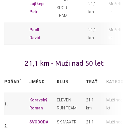
Lajtkep
21,1
Muži 40-4
SPORT
Petr
km
let
TEAM
Paclt
21,1
Muži 40-4
David
km
let
21,1 km - Muži nad 50 let
POŘADÍ
JMÉNO
KLUB
TRAŤ
KATEGORI
Koravský
ELEVEN
21,1
Muži nad 50
1.
Roman
RUN TEAM
km
let
SVOBODA
SK MAXTRI
21,1
Muži nad 50
2.