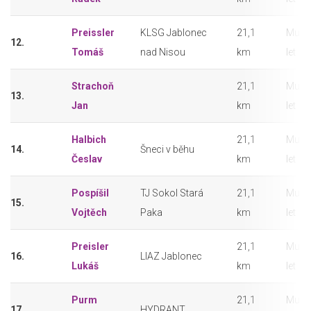
Preissler
KLSG Jablonec
21,1
Muži 
12.
Tomáš
nad Nisou
km
let
Strachoň
21,1
Muži 
13.
Jan
km
let
Halbich
21,1
Muži 
14.
Šneci v běhu
Česlav
km
let
Pospíšil
TJ Sokol Stará
21,1
Muži 
15.
Vojtěch
Paka
km
let
Preisler
21,1
Muži 
16.
LIAZ Jablonec
Lukáš
km
let
Purm
21,1
Muži 
17.
HYDRANT