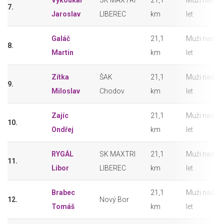
Vykoukal
SK MAXTRI
21,1
Muži nad 50
7.
Jaroslav
LIBEREC
km
let
Galáč
21,1
Muži nad 50
8.
Martin
km
let
Zítka
ŠAK
21,1
Muži nad 50
9.
Miloslav
Chodov
km
let
Zajíc
21,1
Muži nad 50
10.
Ondřej
km
let
RYGÁL
SK MAXTRI
21,1
Muži nad 50
11.
Libor
LIBEREC
km
let
Brabec
21,1
Muži nad 50
12.
Nový Bor
Tomáš
km
let