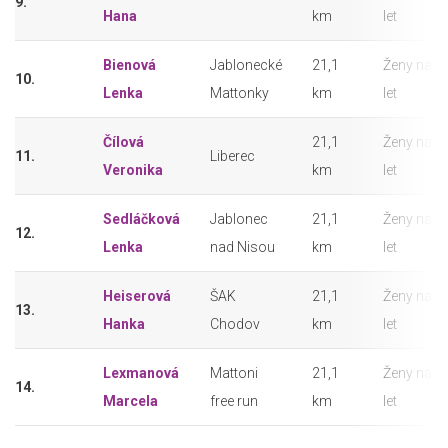
9.
Hana
km
let
Bienová
Jablonecké
21,1
Ženy nad 
10.
Lenka
Mattonky
km
let
Čílová
21,1
Ženy nad 
11.
Liberec
Veronika
km
let
Sedláčková
Jablonec
21,1
Ženy nad 
12.
Lenka
nad Nisou
km
let
Heiserová
ŠAK
21,1
Ženy nad 
13.
Hanka
Chodov
km
let
Lexmanová
Mattoni
21,1
Ženy nad 
14.
Marcela
free run
km
let