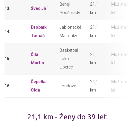
Běhej
21,1
Muži nad 50
13.
Švec Jiří
Poděbrady
km
let
Drobník
Jablonecké
21,1
Muži nad 50
14.
Tomáš
Mattonky
km
let
Basketbal
Číla
21,1
Muži nad 50
15.
Loko
Martin
km
let
Liberec
Čepelka
21,1
Muži nad 50
16.
Loudové
Olda
km
let
21,1 km - Ženy do 39 let