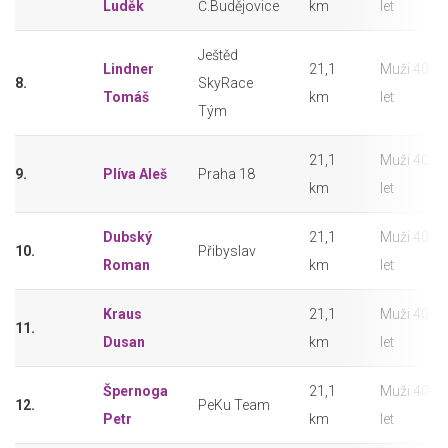
Luděk
Č.Budějovice
km
let
Ještěd
Lindner
21,1
Muži 40-4
8.
SkyRace
Tomáš
km
let
Tým
21,1
Muži 40-4
9.
Plíva Aleš
Praha 18
km
let
Dubský
21,1
Muži 40-4
10.
Přibyslav
Roman
km
let
Kraus
21,1
Muži 40-4
11.
Dusan
km
let
Špernoga
21,1
Muži 40-4
12.
PeKu Team
Petr
km
let