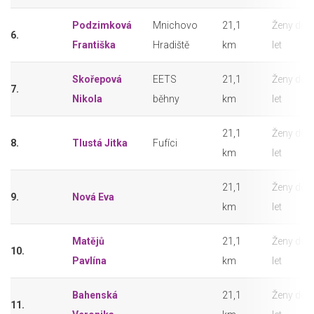
Podzimková
Mnichovo
21,1
Ženy do 
6.
Františka
Hradiště
km
let
Skořepová
EETS
21,1
Ženy do 
7.
Nikola
běhny
km
let
21,1
Ženy do 
8.
Tlustá Jitka
Fufíci
km
let
21,1
Ženy do 
9.
Nová Eva
km
let
Matějů
21,1
Ženy do 
10.
Pavlína
km
let
Bahenská
21,1
Ženy do 
11.