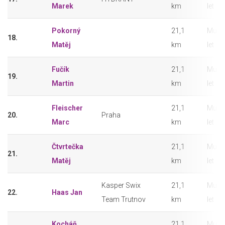
Marek
km
let
Pokorný
21,1
Muži 
18.
Matěj
km
let
Fučík
21,1
Muži 
19.
Martin
km
let
Fleischer
21,1
Muži 
20.
Praha
Marc
km
let
Čtvrtečka
21,1
Muži 
21.
Matěj
km
let
Kasper Swix
21,1
Muži 
22.
Haas Jan
Team Trutnov
km
let
Kocháň
21,1
Muži 