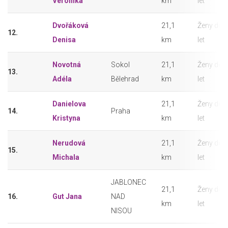
Veronika
km
let
Dvořáková
21,1
Ženy do 
12.
Denisa
km
let
Novotná
Sokol
21,1
Ženy do 
13.
Adéla
Bělehrad
km
let
Danielova
21,1
Ženy do 
14.
Praha
Kristyna
km
let
Nerudová
21,1
Ženy do 
15.
Michala
km
let
JABLONEC
21,1
Ženy do 
16.
Gut Jana
NAD
km
let
NISOU