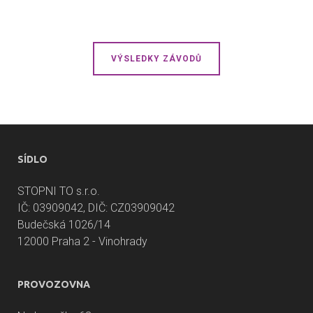
VÝSLEDKY ZÁVODŮ
SÍDLO
STOPNI TO s.r.o.
IČ: 03909042, DIČ: CZ03909042
Budečská 1026/14
12000 Praha 2 - Vinohrady
PROVOZOVNA