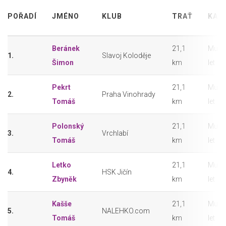
POŘADÍ
JMÉNO
KLUB
TRAŤ
KAT
Beránek
21,1
Muži 
1.
Slavoj Koloděje
Šimon
km
let
Pekrt
21,1
Muži 
2.
Praha Vinohrady
Tomáš
km
let
Polonský
21,1
Muži 
3.
Vrchlabí
Tomáš
km
let
Letko
21,1
Muži 
4.
HSK Jičín
Zbyněk
km
let
Kašše
21,1
Muži 
5.
NALEHKO.com
Tomáš
km
let