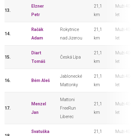
Elzner
21,1
Muži 40-4
13.
Petr
km
let
Račák
Rokytnice
21,1
Muži 40-4
14.
Adam
nad Jizerou
km
let
Diart
21,1
Muži 40-4
15.
Česká Lípa
Tomáš
km
let
Jablonecké
21,1
Muži 40-4
16.
Bém Aleš
Mattonky
km
let
Mattoni
Menzel
21,1
Muži 40-4
17.
FreeRun
Jan
km
let
Liberec
Svatuška
21,1
Muži 40-4
18.