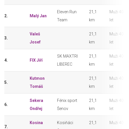
Eleven Run
21,1
Muži 40-4
2.
Malý Jan
Team
km
let
Valeš
21,1
Muži 40-4
3.
Josef
km
let
SK MAXTRI
21,1
Muži 40-4
4.
FIX Jiří
LIBEREC
km
let
Kutmon
21,1
Muži 40-4
5.
Tomáš
km
let
Sekera
Fénix sport
21,1
Muži 40-4
6.
Ondřej
Šenov
km
let
Kosina
Kosiňáci
21,1
Muži 40-4
7.