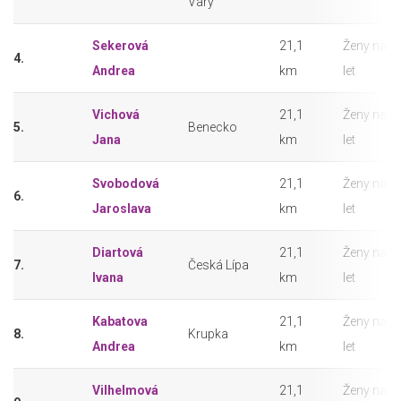
Vary
Sekerová
21,1
Ženy nad 
4.
Andrea
km
let
Vichová
21,1
Ženy nad 
5.
Benecko
Jana
km
let
Svobodová
21,1
Ženy nad 
6.
Jaroslava
km
let
Diartová
21,1
Ženy nad 
7.
Česká Lípa
Ivana
km
let
Kabatova
21,1
Ženy nad 
8.
Krupka
Andrea
km
let
Vilhelmová
21,1
Ženy nad 