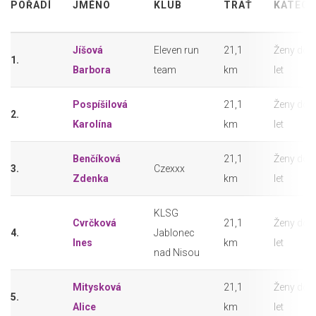
POŘADÍ
JMÉNO
KLUB
TRAŤ
KATEGO
Jíšová
Eleven run
21,1
Ženy do 
1.
Barbora
team
km
let
Pospíšilová
21,1
Ženy do 
2.
Karolína
km
let
Benčíková
21,1
Ženy do 
3.
Czexxx
Zdenka
km
let
KLSG
Cvrčková
21,1
Ženy do 
4.
Jablonec
Ines
km
let
nad Nisou
Mitysková
21,1
Ženy do 
5.
Alice
km
let