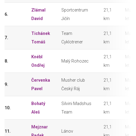
Zlámal
Sportcentrum
21,1
Muži 
6.
David
Jičín
km
let
Tichánek
Team
21,1
Muži 
7.
Tomáš
Cyklotrener
km
let
Knébl
21,1
Muži 
8.
Malý Rohozec
Ondřej
km
let
Červenka
Musher club
21,1
Muži 
9.
Pavel
Český Ráj
km
let
Bohatý
Silvini Madshus
21,1
Muži 
10.
Aleš
Team
km
let
Mejznar
21,1
Muži 
11.
Lánov
Radek
km
let