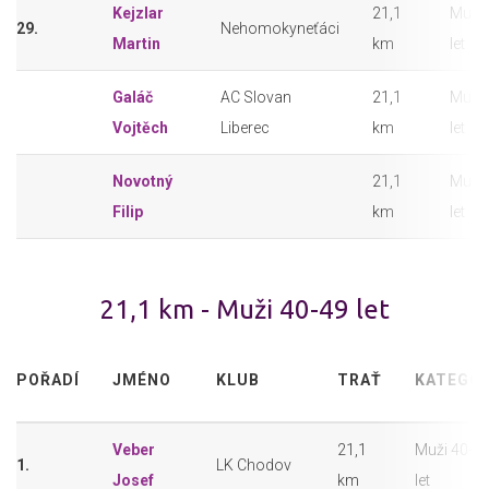
Kejzlar
21,1
Muži 
29.
Nehomokyneťáci
Martin
km
let
Galáč
AC Slovan
21,1
Muži 
Vojtěch
Liberec
km
let
Novotný
21,1
Muži 
Filip
km
let
21,1 km - Muži 40-49 let
POŘADÍ
JMÉNO
KLUB
TRAŤ
KATEGOR
Veber
21,1
Muži 40-4
1.
LK Chodov
Josef
km
let