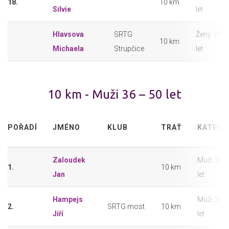
18.
10 km
Silvie
let
Hlavsova
SRTG
Ženy 18 –
10 km
Michaela
Strupčice
let
10 km - Muži 36 – 50 let
POŘADÍ
JMÉNO
KLUB
TRAŤ
KATEGO
Zaloudek
Muži 36 –
1.
10 km
Jan
let
Hampejs
Muži 36 –
2.
SRTG most
10 km
Jiří
let