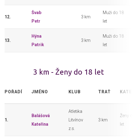
Švab
Muži do 18
12.
3 km
Petr
let
Hýna
Muži do 18
13.
3 km
Patrik
let
3 km - Ženy do 18 let
POŘADÍ
JMÉNO
KLUB
TRAŤ
KATEG
Atletika
Balášová
Ženy do 
1.
Litvínov
3 km
Kateřina
let
z.s.