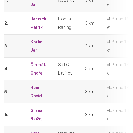
1.
ACES KV
3 km
Jan
let
Jentsch
Honda
Muži nad 18
2.
3 km
Patrik
Racing
let
Korba
Muži nad 18
3.
3 km
Jan
let
Čermák
SRTG
Muži nad 18
4.
3 km
Ondřej
Litvínov
let
Rein
Muži nad 18
5.
3 km
David
let
Grznár
Muži nad 18
6.
3 km
Blažej
let