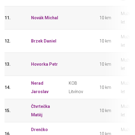
Muži 18
11.
Novák Michal
10 km
let
Muži 18
12.
Brzek Daniel
10 km
let
Muži 18
13.
Hovorka Petr
10 km
let
Nerad
KOB
Muži 18
14.
10 km
Jaroslav
Litvínov
let
Čtvrtečka
Muži 18
15.
10 km
Matěj
let
Drenčko
Muži 18
16.
10 km