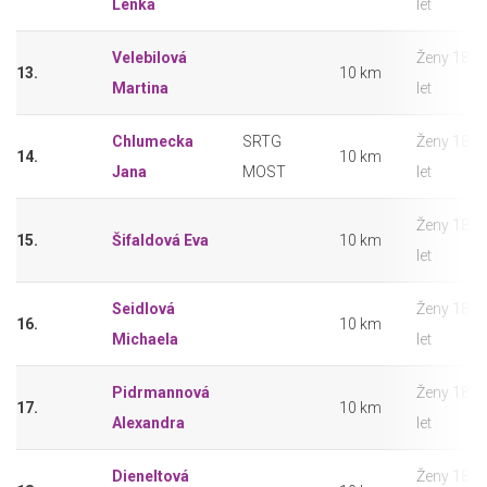
Lenka
let
Velebilová
Ženy 18 –
13.
10 km
Martina
let
Chlumecka
SRTG
Ženy 18 –
14.
10 km
Jana
MOST
let
Ženy 18 –
15.
Šifaldová Eva
10 km
let
Seidlová
Ženy 18 –
16.
10 km
Michaela
let
Pidrmannová
Ženy 18 –
17.
10 km
Alexandra
let
Dieneltová
Ženy 18 –