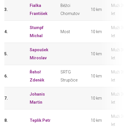
Fialka
Běžci
Muži 36 –
3.
10 km
František
Chomutov
let
Stumpf
Muži 36 –
4.
Most
10 km
Michal
let
Sapoušek
Muži 36 –
5.
10 km
Miroslav
let
Řehoř
SRTG
Muži 36 –
6.
10 km
Zdeněk
Strupčice
let
Johanis
Muži 36 –
7.
10 km
Martin
let
Muži 36 –
8.
Teplík Petr
10 km
let