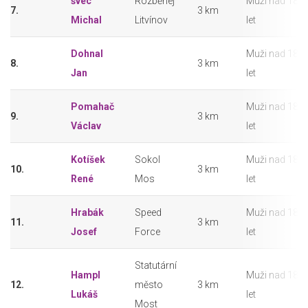
švec
Rozběhej
Muži nad 18
7.
3 km
Michal
Litvínov
let
Dohnal
Muži nad 18
8.
3 km
Jan
let
Pomahač
Muži nad 18
9.
3 km
Václav
let
Kotíšek
Sokol
Muži nad 18
10.
3 km
René
Mos
let
Hrabák
Speed
Muži nad 18
11.
3 km
Josef
Force
let
Statutární
Hampl
Muži nad 18
12.
město
3 km
Lukáš
let
Most