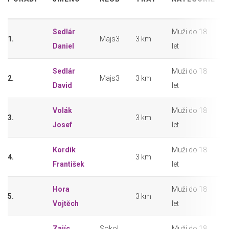
Sedlár
Muži do 18
1.
Majs3
3 km
Daniel
let
Sedlár
Muži do 18
2.
Majs3
3 km
David
let
Volák
Muži do 18
3.
3 km
Josef
let
Kordík
Muži do 18
4.
3 km
František
let
Hora
Muži do 18
5.
3 km
Vojtěch
let
Zajíc
Sokol
Muži do 18