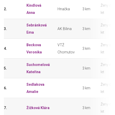
Kindlová
Ženy do 
2.
Hnačka
3 km
Anna
let
Sebránková
Ženy do 
3.
AK Bílina
3 km
Ema
let
Beckova
VTŽ
Ženy do 
4.
3 km
Veronika
Chomutov
let
Suchomelová
Ženy do 
5.
3 km
Kateřina
let
Sedlakova
Ženy do 
6.
3 km
Amalie
let
Ženy do 
7.
Žižková Klára
3 km
let