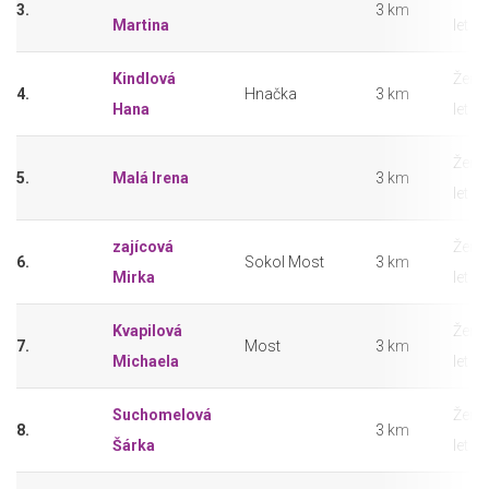
3.
3 km
Martina
let
Kindlová
Ženy
4.
Hnačka
3 km
Hana
let
Ženy
5.
Malá Irena
3 km
let
zajícová
Ženy
6.
Sokol Most
3 km
Mirka
let
Kvapilová
Ženy
7.
Most
3 km
Michaela
let
Suchomelová
Ženy
8.
3 km
Šárka
let