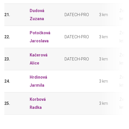
Dudová
Ženy
21.
DATECH-PRO
3 km
Zuzana
let
Potočková
Ženy
22.
DATECH-PRO
3 km
Jaroslava
let
Kačerová
Ženy
23.
DATECH-PRO
3 km
Alice
let
Hrdinová
Ženy
24.
3 km
Jarmila
let
Korbová
Ženy
25.
3 km
Radka
let