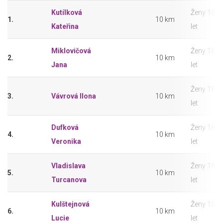
Kutílková
Ženy 18 –
1.
10 km
Kateřina
let
Miklovičová
Ženy 18 –
2.
10 km
Jana
let
Ženy 18 –
3.
Vávrová Ilona
10 km
let
Dufková
Ženy 18 –
4.
10 km
Veronika
let
Vladislava
Ženy 18 –
5.
10 km
Turcanova
let
Kulštejnová
Ženy 18 –
6.
10 km
Lucie
let