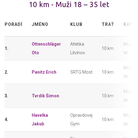
10 km - Muži 18 – 35 let
POŘADÍ
JMÉNO
KLUB
TRAŤ
KATE
Ottenschläger
Atletika
Muži 18
1.
10 km
Oto
Litvínov
let
Muži 18
2.
Panitz Erich
SRTG Most
10 km
let
Muži 18
3.
Tvrdík Šimon
10 km
let
Havelka
Opravdovej
Muži 18
4.
10 km
Jakub
Gym
let