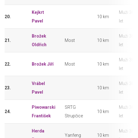
Kejkrt
Muži 36 –
20.
10 km
Pavel
let
Brožek
Muži 36 –
21.
Most
10 km
Oldřich
let
Muži 36 –
22.
Brožek Jiří
Most
10 km
let
Vrábel
Muži 36 –
23.
10 km
Pavel
let
Piwowarski
SRTG
Muži 36 –
24.
10 km
František
Strupčice
let
Herda
Muži 36 –
Yanfeng
10 km