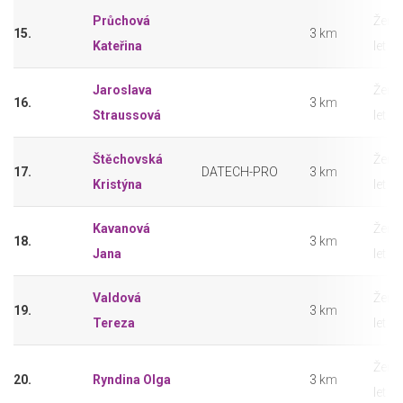
Průchová
Ženy
15.
3 km
Kateřina
let
Jaroslava
Ženy
16.
3 km
Straussová
let
Štěchovská
Ženy
17.
DATECH-PRO
3 km
Kristýna
let
Kavanová
Ženy
18.
3 km
Jana
let
Valdová
Ženy
19.
3 km
Tereza
let
Ženy
20.
Ryndina Olga
3 km
let