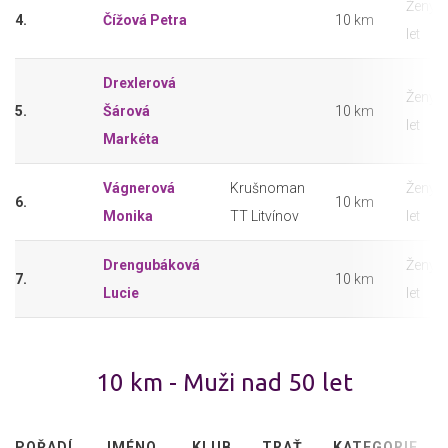
Ženy 3
4.
Čížová Petra
10 km
let
Drexlerová
Ženy 3
5.
Šárová
10 km
let
Markéta
Vágnerová
Krušnoman
Ženy 3
6.
10 km
Monika
TT Litvínov
let
Drengubáková
Ženy 3
7.
10 km
Lucie
let
10 km - Muži nad 50 let
POŘADÍ
JMÉNO
KLUB
TRAŤ
KATEGORIE