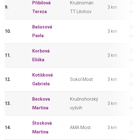
Přibilová
Krušnoman
Ženy
9.
3 km
Tereza
TT Litvínov
let
Bašusová
Ženy
10.
3 km
Pavla
let
Korbová
Ženy
11.
3 km
Eliška
let
Kotíšková
Ženy
12.
Sokol Most
3 km
Gabriela
let
Beckova
Krušnohorský
Ženy
13.
3 km
Martina
vyšvih
let
Štosková
Ženy
14.
AMA Most
3 km
Martina
let