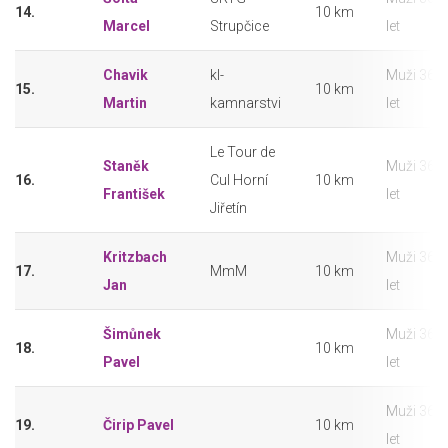
14.
10 km
Marcel
Strupčice
let
Chavik
kl-
Muži 36 –
15.
10 km
Martin
kamnarstvi
let
Le Tour de
Staněk
Muži 36 –
16.
Cul Horní
10 km
František
let
Jiřetín
Kritzbach
Muži 36 –
17.
MmM
10 km
Jan
let
Šimůnek
Muži 36 –
18.
10 km
Pavel
let
Muži 36 –
19.
Čirip Pavel
10 km
let