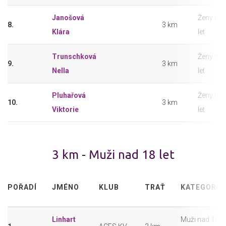
Janošová
Ženy do 
8.
3 km
Klára
let
Trunschková
Ženy do 
9.
3 km
Nella
let
Pluhařová
Ženy do 
10.
3 km
Viktorie
let
3 km - Muži nad 18 let
POŘADÍ
JMÉNO
KLUB
TRAŤ
KATEGORIE
Linhart
Muži nad 18