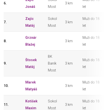
6.
3 km
Jonáš
Most
let
Zajíc
Sokol
Muži do 18
7.
3 km
Matěj
Most
let
Grznár
Muži do 18
8.
3 km
Blažej
let
BK
Štosek
Muži do 18
9.
Baník
3 km
Matěj
let
Most
Marek
Muži do 18
10.
3 km
Matyáš
let
Kotíšek
Sokol
Muži do 18
11.
3 km
Maxim
Most
let