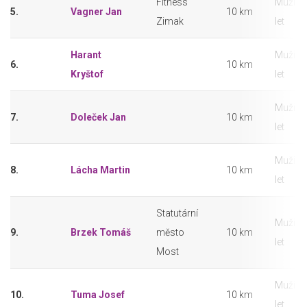
Fitness
Muži 18
5.
Vagner Jan
10 km
Zimak
let
Harant
Muži 18
6.
10 km
Kryštof
let
Muži 18
7.
Doleček Jan
10 km
let
Muži 18
8.
Lácha Martin
10 km
let
Statutární
Muži 18
9.
Brzek Tomáš
město
10 km
let
Most
Muži 18
10.
Tuma Josef
10 km
let