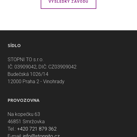
VÝSLEDKY ZÁVODŮ
SÍDLO
STOPNI TO s.r.o.
IČ: 03909042, DIČ: CZ03909042
Budečská 1026/14
12000 Praha 2 - Vinohrady
PROVOZOVNA
Na kopečku 63
46851 Smržovka
Tel.:
+420 721 879 362
E-mail:
info@stopnito.cz