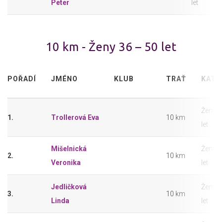
Peter
let
10 km - Ženy 36 – 50 let
POŘADÍ
JMÉNO
KLUB
TRAŤ
KATE
Ženy 3
1.
Trollerová Eva
10 km
let
Mišelnická
Ženy 3
2.
10 km
Veronika
let
Jedličková
Ženy 3
3.
10 km
Linda
let