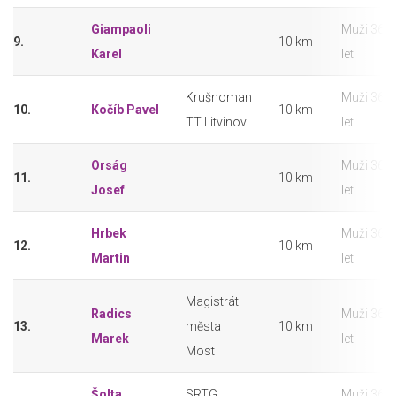
Giampaoli
Muži 36 –
9.
10 km
Karel
let
Krušnoman
Muži 36 –
10.
Kočíb Pavel
10 km
TT Litvinov
let
Orság
Muži 36 –
11.
10 km
Josef
let
Hrbek
Muži 36 –
12.
10 km
Martin
let
Magistrát
Radics
Muži 36 –
13.
města
10 km
Marek
let
Most
Šolta
SRTG
Muži 36 –