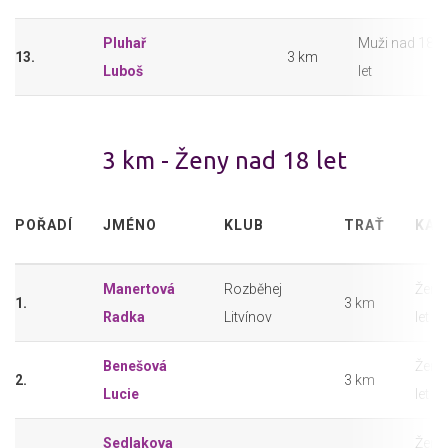
Pluhař
Muži nad 18
13.
3 km
Luboš
let
3 km - Ženy nad 18 let
POŘADÍ
JMÉNO
KLUB
TRAŤ
KAT
Manertová
Rozběhej
Ženy
1.
3 km
Radka
Litvínov
let
Benešová
Ženy
2.
3 km
Lucie
let
Sedlakova
Ženy