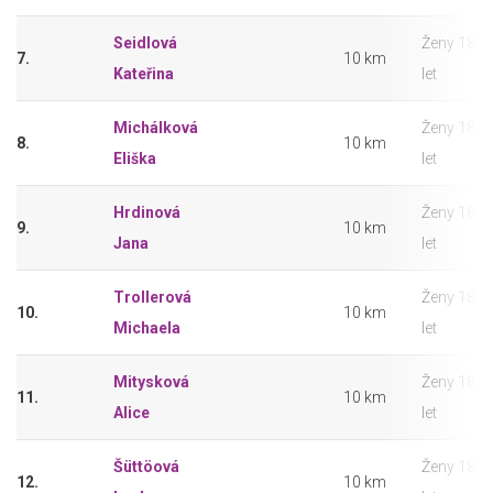
Seidlová
Ženy 18 –
7.
10 km
Kateřina
let
Michálková
Ženy 18 –
8.
10 km
Eliška
let
Hrdinová
Ženy 18 –
9.
10 km
Jana
let
Trollerová
Ženy 18 –
10.
10 km
Michaela
let
Mitysková
Ženy 18 –
11.
10 km
Alice
let
Šüttöová
Ženy 18 –
12.
10 km