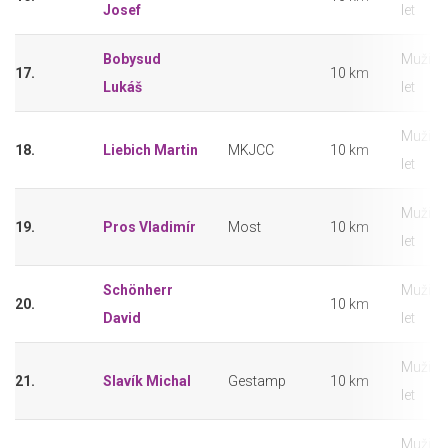
Josef
let
Bobysud
Muži 18
17.
10 km
Lukáš
let
Muži 18
18.
Liebich Martin
MKJCC
10 km
let
Muži 18
19.
Pros Vladimír
Most
10 km
let
Schönherr
Muži 18
20.
10 km
David
let
Muži 18
21.
Slavík Michal
Gestamp
10 km
let
Muži 18