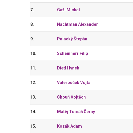
7.
Gaži Michal
8.
Nachtman Alexander
9.
Palacký Štepán
10.
Scheinherr Filip
11.
Dietl Hynek
12.
Valerouček Vojta
13.
Chouň Vojtěch
14.
Matěj Tomáš Černý
15.
Kozák Adam