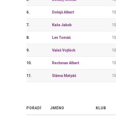
6.
Dolejš Albert
1
7.
Kaše Jakub
1
8.
Lev Tomáš
1
9.
Valeš Vojtěch
1
10.
Rechman Albert
1
11.
Sláma Matyáš
1
POŘADÍ
JMÉNO
KLUB