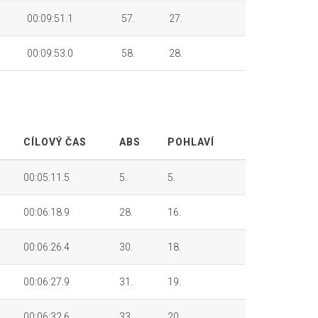
00:09:51.1
57.
27.
00:09:53.0
58.
28.
CÍLOVÝ ČAS
ABS
POHLAVÍ
00:05:11.5
5.
5.
00:06:18.9
28.
16.
00:06:26.4
30.
18.
00:06:27.9
31.
19.
00:06:32.6
33.
20.