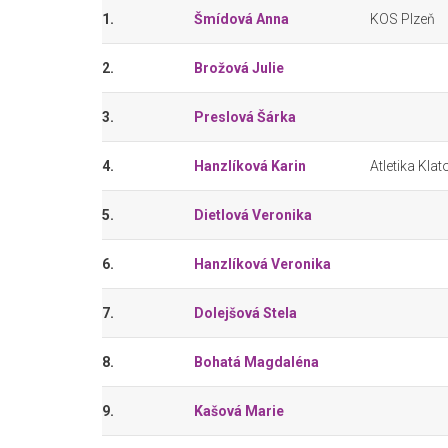
1.
Šmídová Anna
KOS Plzeň
2.
Brožová Julie
3.
Preslová Šárka
4.
Hanzlíková Karin
Atletika Klat
5.
Dietlová Veronika
6.
Hanzlíková Veronika
7.
Dolejšová Stela
8.
Bohatá Magdaléna
9.
Kašová Marie