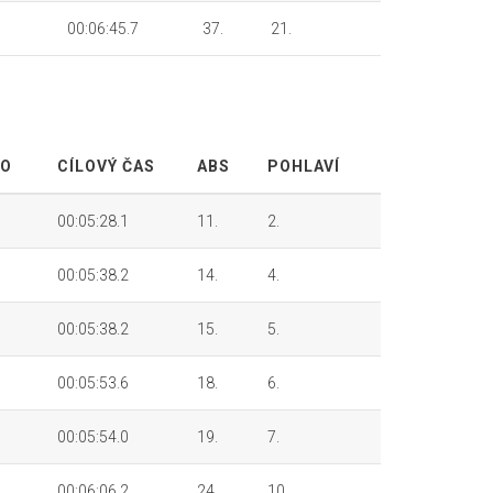
00:06:45.7
37.
21.
LO
CÍLOVÝ ČAS
ABS
POHLAVÍ
00:05:28.1
11.
2.
00:05:38.2
14.
4.
00:05:38.2
15.
5.
00:05:53.6
18.
6.
00:05:54.0
19.
7.
00:06:06.2
24.
10.