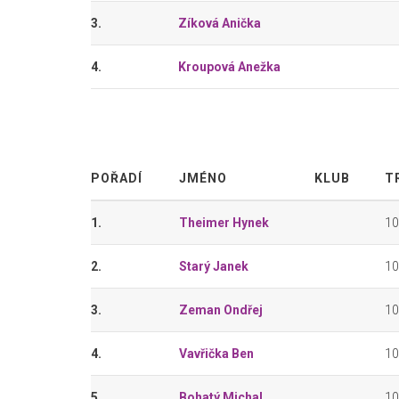
3.
Zíková Anička
4.
Kroupová Anežka
POŘADÍ
JMÉNO
KLUB
T
1.
Theimer Hynek
1
2.
Starý Janek
1
3.
Zeman Ondřej
1
4.
Vavřička Ben
1
5.
Bohatý Michal
1