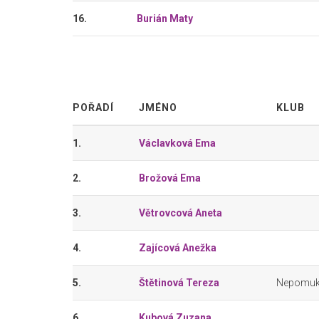
16.
Burián Maty
POŘADÍ
JMÉNO
KLUB
1.
Václavková Ema
2.
Brožová Ema
3.
Větrovcová Aneta
4.
Zajícová Anežka
5.
Štětinová Tereza
Nepomu
6.
Kubová Zuzana