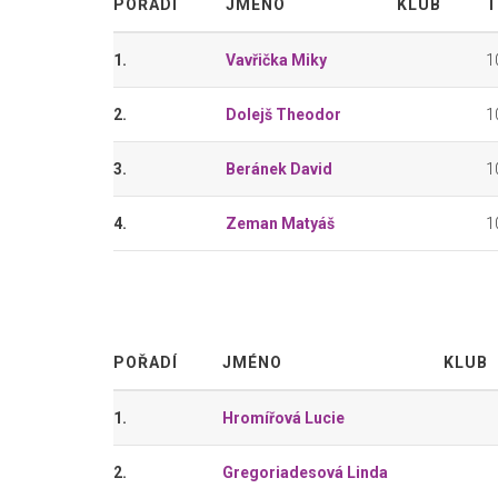
POŘADÍ
JMÉNO
KLUB
T
1.
Vavřička Miky
1
2.
Dolejš Theodor
1
3.
Beránek David
1
4.
Zeman Matyáš
1
POŘADÍ
JMÉNO
KLUB
1.
Hromířová Lucie
2.
Gregoriadesová Linda