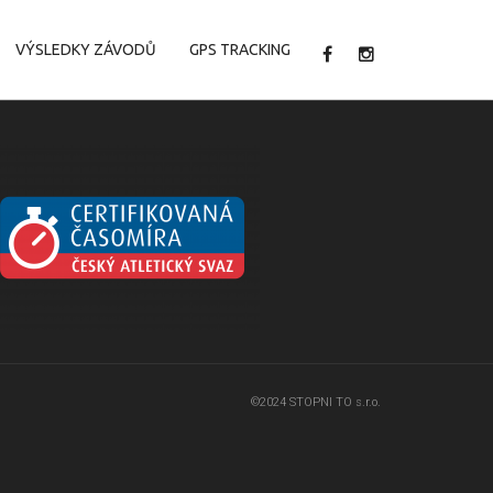
VÝSLEDKY ZÁVODŮ
GPS TRACKING
©2024 STOPNI TO s.r.o.