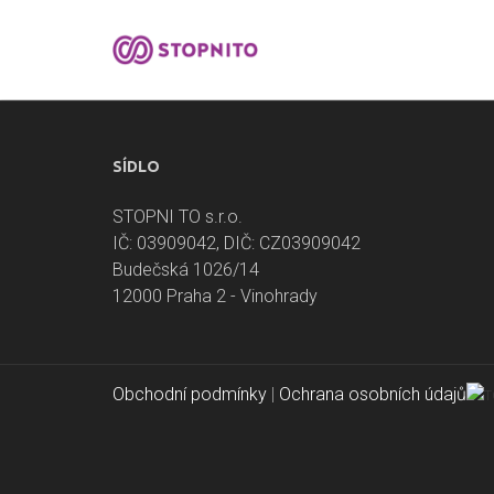
SÍDLO
STOPNI TO s.r.o.
IČ: 03909042, DIČ: CZ03909042
Budečská 1026/14
12000 Praha 2 - Vinohrady
Obchodní podmínky
|
Ochrana osobních údajů