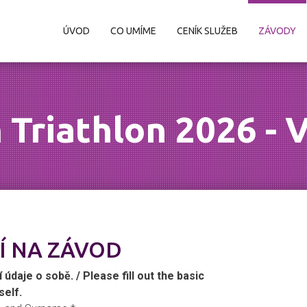
ÚVOD
CO UMÍME
CENÍK SLUŽEB
ZÁVODY
n Triathlon 2026 
Í NA ZÁVOD
údaje o sobě. / Please fill out the basic
self.