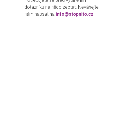
Potřebujete se před vyplněním
dotazníku na něco zeptat. Neváhejte
nám napsat na
info@stopnito.cz
.