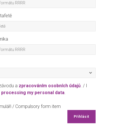
tafetě
níka
 závodu a
zpracováním osobních údajů
. / I
d
processing my personal data
.
muláři / Compulsory form item