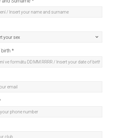
e and Surname *
birth *
*