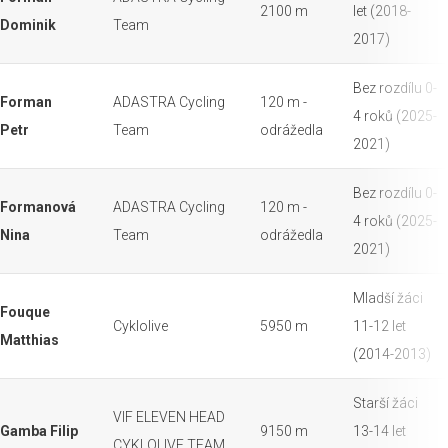
2100 m
let (2018-
Dominik
Team
2017)
Bez rozdílu 0-
Forman
ADASTRA Cycling
120 m -
4 roků (2025-
Petr
Team
odrážedla
2021)
Bez rozdílu 0-
Formanová
ADASTRA Cycling
120 m -
4 roků (2025-
Nina
Team
odrážedla
2021)
Mladší žáci
Fouque
Cyklolive
5950 m
11-12 let
Matthias
(2014-2013)
Starší žáci
VIF ELEVEN HEAD
Gamba Filip
9150 m
13-14 let
CYKLOLIVE TEAM