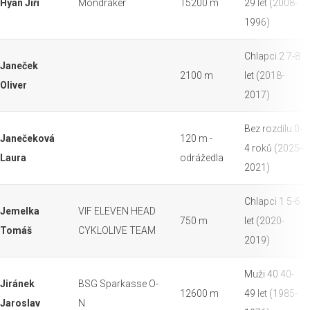
Hyan Jiří
Mondraker
15200 m
29 let (2008-
1996)
Chlapci 2 7-8
Janeček
2100 m
let (2018-
Oliver
2017)
Bez rozdílu 0-
Janečeková
120 m -
4 roků (2025-
Laura
odrážedla
2021)
Chlapci 1 5-6
Jemelka
VIF ELEVEN HEAD
750 m
let (2020-
Tomáš
CYKLOLIVE TEAM
2019)
Muži 40 40-
Jiránek
BSG Sparkasse O-
12600 m
49 let (1985-
Jaroslav
N