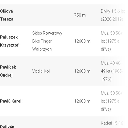
Olšová
Dívky 1 5-6 let
750 m
Tereza
(2020-2019)
Sklep Rowerowy
Muži 50 50+
Paluszek
Bike Finger
12600 m
let (1975 a
Krzysztof
Wałbrzych
dříve)
Muži 40 40-
Pavlíček
Vodiči kol
12600 m
49 let (1985-
Ondřej
1976)
Muži 50 50+
Pavlů Karel
12600 m
let (1975 a
dříve)
Kadeti 15-16
Pelikán