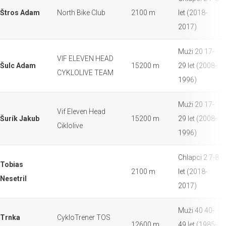
Štros Adam
North Bike Club
2100 m
let (2018-
2017)
Muži 20 17-
VIF ELEVEN HEAD
Šulc Adam
15200 m
29 let (2008-
CYKLOLIVE TEAM
1996)
Muži 20 17-
Vif Eleven Head
Šurík Jakub
15200 m
29 let (2008-
Ciklolive
1996)
Chlapci 2 7-8
Tobias
2100 m
let (2018-
Nesetril
2017)
Muži 40 40-
Trnka
CykloTrener TOS
12600 m
49 let (1985-