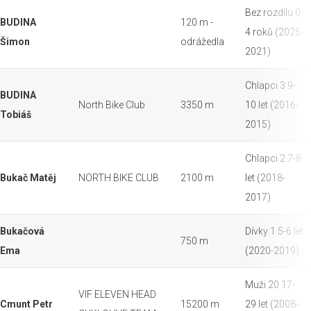
Bez rozdílu 0-
BUDINA
120 m -
4 roků (2025-
Šimon
odrážedla
2021)
Chlapci 3 9-
BUDINA
North Bike Club
3350 m
10 let (2016-
Tobiáš
2015)
Chlapci 2 7-8
Bukač Matěj
NORTH BIKE CLUB
2100 m
let (2018-
2017)
Bukačová
Dívky 1 5-6 let
750 m
Ema
(2020-2019)
Muži 20 17-
VIF ELEVEN HEAD
Cmunt Petr
15200 m
29 let (2008-