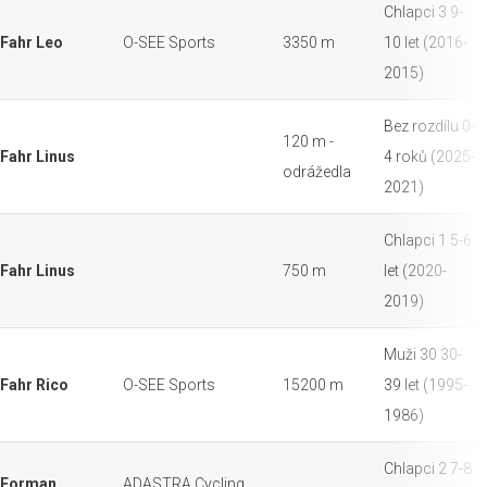
Chlapci 3 9-
Fahr Leo
O-SEE Sports
3350 m
10 let (2016-
2015)
Bez rozdílu 0-
120 m -
Fahr Linus
4 roků (2025-
odrážedla
2021)
Chlapci 1 5-6
Fahr Linus
750 m
let (2020-
2019)
Muži 30 30-
Fahr Rico
O-SEE Sports
15200 m
39 let (1995-
1986)
Chlapci 2 7-8
Forman
ADASTRA Cycling