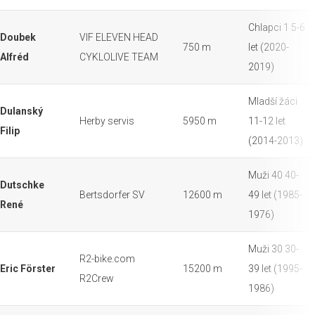
Chlapci 1 5-6
Doubek
VIF ELEVEN HEAD
750 m
let (2020-
Alfréd
CYKLOLIVE TEAM
2019)
Mladší žáci
Dulanský
Herby servis
5950 m
11-12 let
Filip
(2014-2013)
Muži 40 40-
Dutschke
Bertsdorfer SV
12600 m
49 let (1985-
René
1976)
Muži 30 30-
R2-bike.com
Eric Förster
15200 m
39 let (1995-
R2Crew
1986)