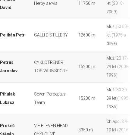
Herby servis
11750 m
let (2010-
David
2009)
Muži 50 50+
Pelikán Petr
GALLI DISTILLERY
12600 m
let (1975 a
dříve)
Muži 20 17-
Petrus
CYKLOTRENER
15200 m
29 let (2008-
Jaroslav
TOS VARNSDORF
1996)
Muži 30 30-
Pihulak
Seven Perceptus
15200 m
39 let (1995-
Lukasz
Team
1986)
Chlapci 3 9-
Prokeš
VIF ELEVEN HEAD
3350 m
10 let (2016-
Štěpán
CYKLOLIVE