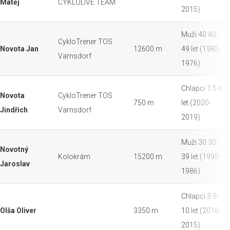
Matěj
CYKLOLIVE TEAM
2015)
Muži 40 40-
CykloTrener TOS
Novota Jan
12600 m
49 let (1985-
Varnsdorf
1976)
Chlapci 1 5-6
Novota
CykloTrener TOS
750 m
let (2020-
Jindřich
Varnsdorf
2019)
Muži 30 30-
Novotný
Kolokrám
15200 m
39 let (1995-
Jaroslav
1986)
Chlapci 3 9-
Olša Oliver
3350 m
10 let (2016-
2015)