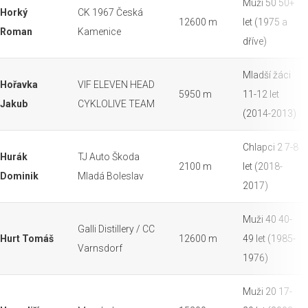
Muži 50 50+
Horký
CK 1967 Česká
12600 m
let (1975 a
Roman
Kamenice
dříve)
Mladší žáci
Hořavka
VIF ELEVEN HEAD
5950 m
11-12 let
Jakub
CYKLOLIVE TEAM
(2014-2013)
Chlapci 2 7-8
Hurák
TJ Auto Škoda
2100 m
let (2018-
Dominik
Mladá Boleslav
2017)
Muži 40 40-
Galli Distillery / CC
Hurt Tomáš
12600 m
49 let (1985-
Varnsdorf
1976)
Muži 20 17-