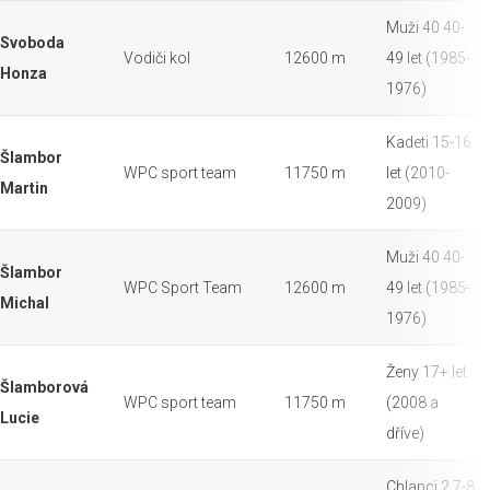
Muži 40 40-
Svoboda
Vodiči kol
12600 m
49 let (1985-
Honza
1976)
Kadeti 15-16
Šlambor
WPC sport team
11750 m
let (2010-
Martin
2009)
Muži 40 40-
Šlambor
WPC Sport Team
12600 m
49 let (1985-
Michal
1976)
Ženy 17+ let
Šlamborová
WPC sport team
11750 m
(2008 a
Lucie
dříve)
Chlapci 2 7-8