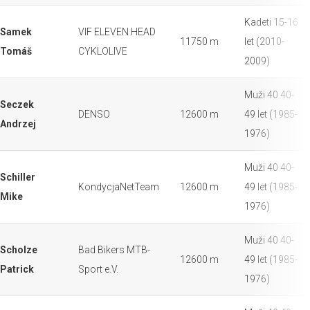
Kadeti 15-16
Samek
VIF ELEVEN HEAD
11750 m
let (2010-
Tomáš
CYKLOLIVE
2009)
Muži 40 40-
Seczek
DENSO
12600 m
49 let (1985-
Andrzej
1976)
Muži 40 40-
Schiller
KondycjaNetTeam
12600 m
49 let (1985-
Mike
1976)
Muži 40 40-
Scholze
Bad Bikers MTB-
12600 m
49 let (1985-
Patrick
Sport e.V.
1976)