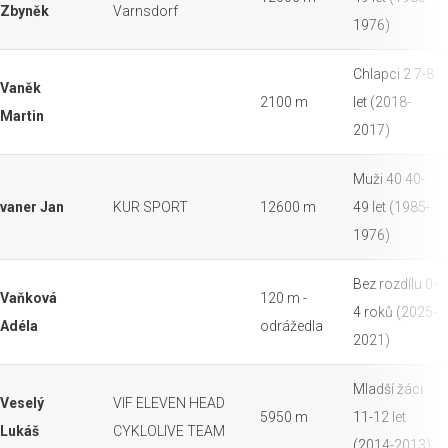
Zbyněk
Varnsdorf
1976)
Chlapci 2 7-8
Vaněk
2100 m
let (2018-
Martin
2017)
Muži 40 40-
vaner Jan
KUR SPORT
12600 m
49 let (1985-
1976)
Bez rozdílu 0-
Vaňková
120 m -
4 roků (2025-
Adéla
odrážedla
2021)
Mladší žáci
Veselý
VIF ELEVEN HEAD
5950 m
11-12 let
Lukáš
CYKLOLIVE TEAM
(2014-2013)