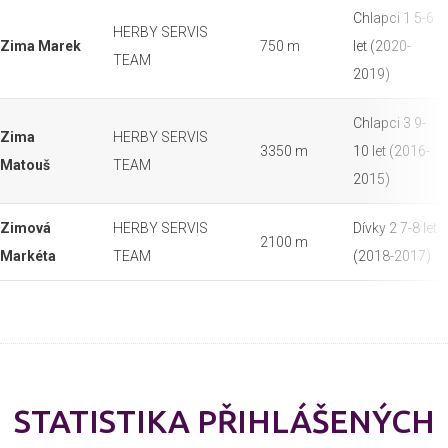
Chlapci 1 5-6
HERBY SERVIS
Zima Marek
750 m
let (2020-
TEAM
2019)
Chlapci 3 9-
Zima
HERBY SERVIS
3350 m
10 let (2016-
Matouš
TEAM
2015)
Zimová
HERBY SERVIS
Dívky 2 7-8 let
2100 m
Markéta
TEAM
(2018-2017)
STATISTIKA PŘIHLÁŠENÝCH