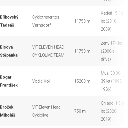
Kadeti 15-16
Bílkovský
Cyklotrener tos
11750 m
let (2010-
Tadeáš
Varnsdorf
2009)
Ženy 17+ let
Bisová
VIF ELEVEN HEAD
11750 m
(2008 a
Štěpánka
CYKLOLIVE TEAM
dříve)
Muži 30 30-
Bogar
Vodiči kol
15200 m
39 let (1995-
František
1986)
Chlapci 1 5-6
Brožek
VIF Eleven Head
750 m
let (2020-
Mikoláš
Cyklolive
2019)