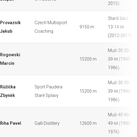
2015)
Starší žáci
Provazník
Czech Multisport
9150 m
13-14 let
Jakub
Coaching
(2012-2011)
Muži 30 30-
Rogowski
15200 m
39 let (1995-
Marcin
1986)
Muži 30 30-
Růžička
Sport Paudera
15200 m
39 let (1995-
Zbyněk
Staré Splavy
1986)
Muži 40 40-
Řiha Pavel
Galli Distillery
12600 m
49 let (1985-
1976)