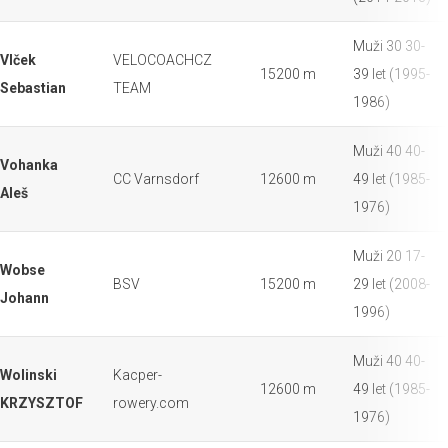
Muži 30 30-
Vlček
VELOCOACHCZ
15200 m
39 let (1995-
Sebastian
TEAM
1986)
Muži 40 40-
Vohanka
CC Varnsdorf
12600 m
49 let (1985-
Aleš
1976)
Muži 20 17-
Wobse
BSV
15200 m
29 let (2008-
Johann
1996)
Muži 40 40-
Wolinski
Kacper-
12600 m
49 let (1985-
KRZYSZTOF
rowery.com
1976)