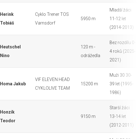
Mladší žáci
Herink
Cyklo Trener TOS
5950 m
11-12 let
Tobiáš
Varnsdorf
(2014-2013)
Bez rozdílu 0-
Heutschel
120 m -
4 roků (2025-
Nino
odrážedla
2021)
Muži 30 30-
VIF ELEVEN HEAD
Homa Jakub
15200 m
39 let (1995-
CYKLOLIVE TEAM
1986)
Starší žáci
Honzík
9150 m
13-14 let
Teodor
(2012-2011)