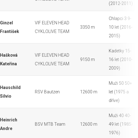
(2012-2011)
Chlapci 3 9-
Ginzel
VIF ELEVEN HEAD
3350 m
10 let (2016-
František
CYKLOLIVE TEAM
2015)
Kadetky 15-
Hašková
VIF ELEVEN HEAD
9150 m
16 let (2010-
Kateřina
CYKLOLIVE TEAM
2009)
Muži 50 50+
Hauschild
RSV Bautzen
12600 m
let (1975 a
Silvio
dříve)
Muži 40 40-
Heinrich
BSV MTB Team
12600 m
49 let (1985-
Andre
1976)