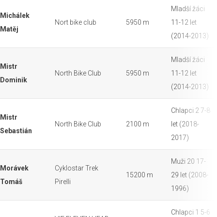
Mladší žáci
Michálek
Nort bike club
5950 m
11-12 let
Matěj
(2014-2013)
Mladší žáci
Mistr
North Bike Club
5950 m
11-12 let
Dominik
(2014-2013)
Chlapci 2 7-8
Mistr
North Bike Club
2100 m
let (2018-
Sebastián
2017)
Muži 20 17-
Morávek
Cyklostar Trek
15200 m
29 let (2008-
Tomáš
Pirelli
1996)
Chlapci 1 5-6