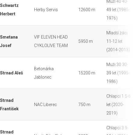
Muži 40 40-
Schwartz
Herby Servis
12600 m
49 let (1985-
Herbert
1976)
Mladší žáci
Smetana
VIF ELEVEN HEAD
5950 m
11-12 let
Josef
CYKLOLIVE TEAM
(2014-2013)
Muži 30 30-
Betonárka
Strnad Aleš
15200 m
39 let (1995-
Jablonec
1986)
Chlapci 1 5-6
Strnad
NAC Liberec
750 m
let (2020-
František
2019)
Chlapci 3 9-
Strnad