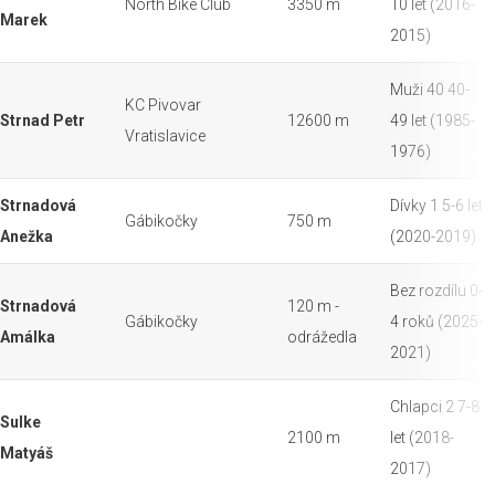
North Bike Club
3350 m
10 let (2016-
Marek
2015)
Muži 40 40-
KC Pivovar
Strnad Petr
12600 m
49 let (1985-
Vratislavice
1976)
Strnadová
Dívky 1 5-6 let
Gábikočky
750 m
Anežka
(2020-2019)
Bez rozdílu 0-
Strnadová
120 m -
Gábikočky
4 roků (2025-
Amálka
odrážedla
2021)
Chlapci 2 7-8
Sulke
2100 m
let (2018-
Matyáš
2017)