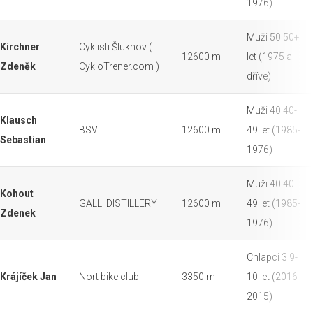
1976)
Muži 50 50+
Kirchner
Cyklisti Šluknov (
12600 m
let (1975 a
Zdeněk
CykloTrener.com )
dříve)
Muži 40 40-
Klausch
BSV
12600 m
49 let (1985-
Sebastian
1976)
Muži 40 40-
Kohout
GALLI DISTILLERY
12600 m
49 let (1985-
Zdenek
1976)
Chlapci 3 9-
Krájíček Jan
Nort bike club
3350 m
10 let (2016-
2015)