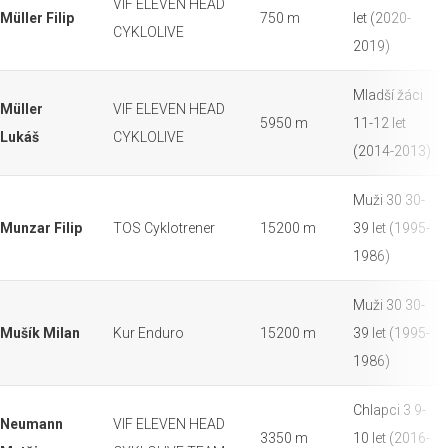
VIF ELEVEN HEAD
Müller Filip
750 m
let (2020-
CYKLOLIVE
2019)
Mladší žáci
Müller
VIF ELEVEN HEAD
5950 m
11-12 let
Lukáš
CYKLOLIVE
(2014-2013)
Muži 30 30-
Munzar Filip
TOS Cyklotrener
15200 m
39 let (1995-
1986)
Muži 30 30-
Mušík Milan
Kur Enduro
15200 m
39 let (1995-
1986)
Chlapci 3 9-
Neumann
VIF ELEVEN HEAD
3350 m
10 let (2016-