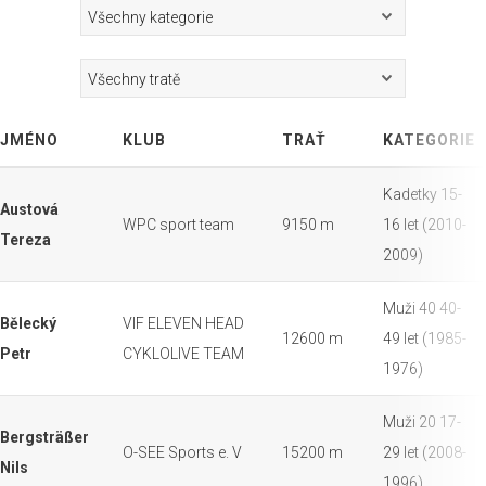
JMÉNO
KLUB
TRAŤ
KATEGORIE
Kadetky 15-
Austová
WPC sport team
9150 m
16 let (2010-
Tereza
2009)
Muži 40 40-
Bělecký
VIF ELEVEN HEAD
12600 m
49 let (1985-
Petr
CYKLOLIVE TEAM
1976)
Muži 20 17-
Bergsträßer
O-SEE Sports e. V
15200 m
29 let (2008-
Nils
1996)