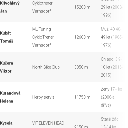
Křivohlavý
Cyklotrener
15200 m
29 let (2008-
Jan
Varnsdorf
1996)
ML Tuning
Muži 40 40-
Kubát
CykloTrener
12600 m
49 let (1985-
Tomáš
Varnsdorf
1976)
Chlapci 3 9-
Kučera
North Bike Club
3350 m
10 let (2016-
Viktor
2015)
Ženy 17+ let
Kurandová
Herby servis
11750 m
(2008 a
Helena
dříve)
Starší žáci
Kysela
VIF ELEVEN HEAD
9150 m
13-14 let