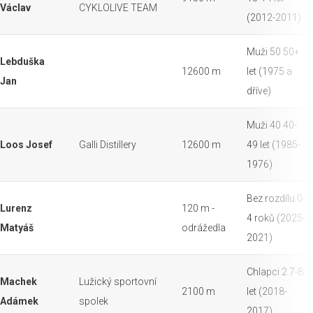
Václav
CYKLOLIVE TEAM
(2012-2011)
Muži 50 50+
Lebduška
12600 m
let (1975 a
Jan
dříve)
Muži 40 40-
Loos Josef
Galli Distillery
12600 m
49 let (1985-
1976)
Bez rozdílu 0-
Lurenz
120 m -
4 roků (2025-
Matyáš
odrážedla
2021)
Chlapci 2 7-8
Machek
Lužický sportovní
2100 m
let (2018-
Adámek
spolek
2017)