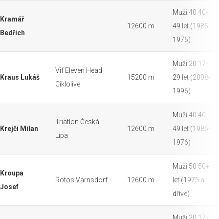
Muži 40 40-
Kramář
12600 m
49 let (1985-
Bedřich
1976)
Muži 20 17-
Vif Eleven Head
Kraus Lukáš
15200 m
29 let (2008-
Ciklolive
1996)
Muži 40 40-
Triatlon Česká
Krejčí Milan
12600 m
49 let (1985-
Lípa
1976)
Muži 50 50+
Kroupa
Rotos Varnsdorf
12600 m
let (1975 a
Josef
dříve)
Muži 20 17-