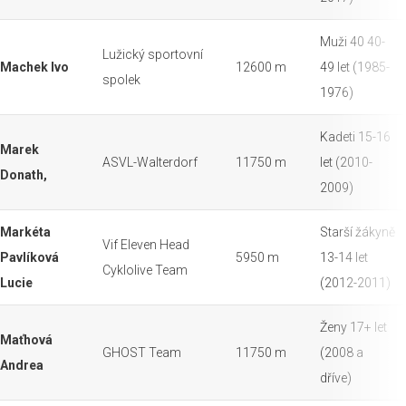
Muži 40 40-
Lužický sportovní
Machek Ivo
12600 m
49 let (1985-
spolek
1976)
Kadeti 15-16
Marek
ASVL-Walterdorf
11750 m
let (2010-
Donath,
2009)
Markéta
Starší žákyně
Vif Eleven Head
Pavlíková
5950 m
13-14 let
Cyklolive Team
Lucie
(2012-2011)
Ženy 17+ let
Maťhová
GHOST Team
11750 m
(2008 a
Andrea
dříve)