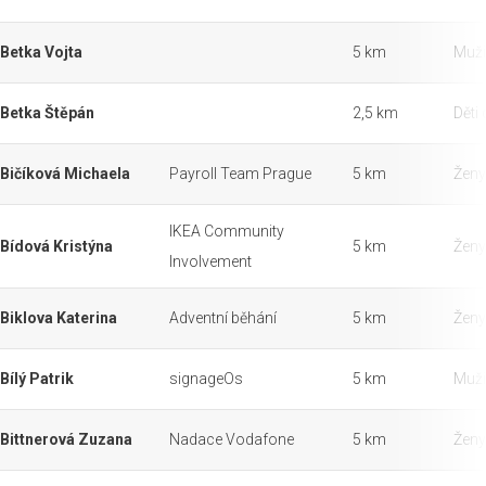
Betka Vojta
5 km
Muži
Betka Štěpán
2,5 km
Děti 
Bičíková Michaela
Payroll Team Prague
5 km
Ženy
IKEA Community
Bídová Kristýna
5 km
Ženy
Involvement
Biklova Katerina
Adventní běhání
5 km
Ženy
Bílý Patrik
signageOs
5 km
Muži
Bittnerová Zuzana
Nadace Vodafone
5 km
Ženy