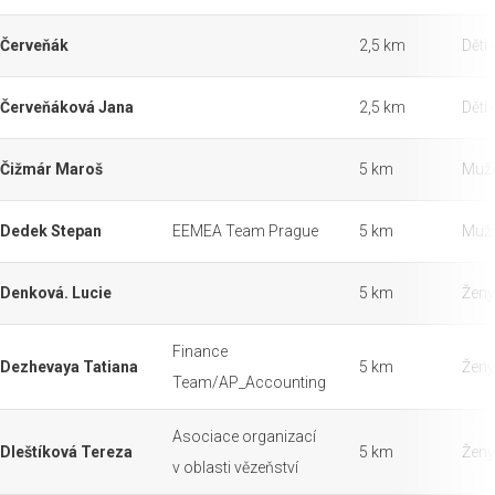
Červeňák
2,5 km
Děti 
Červeňáková Jana
2,5 km
Děti 
Čižmár Maroš
5 km
Muži
Dedek Stepan
EEMEA Team Prague
5 km
Muži
Denková. Lucie
5 km
Ženy
Finance
Dezhevaya Tatiana
5 km
Ženy
Team/AP_Accounting
Asociace organizací
Dleštíková Tereza
5 km
Ženy
v oblasti vězeňství