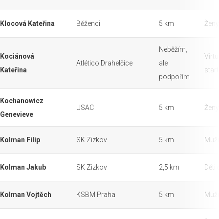
Klocová Kateřina
Běženci
5 km
Ženy
Neběžím,
Kociánová
Virtu
Atlético Drahelčice
ale
Kateřina
star
podpořím
Kochanowicz
USAC
5 km
Ženy
Genevieve
Kolman Filip
SK Zizkov
5 km
Muži
Kolman Jakub
SK Zizkov
2,5 km
Děti 
Kolman Vojtěch
KSBM Praha
5 km
Muži