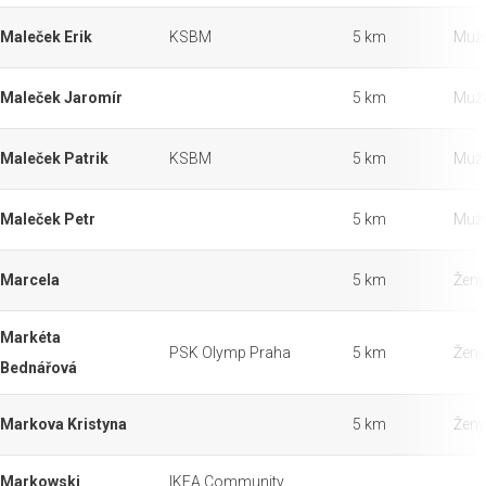
Maleček Erik
KSBM
5 km
Muži
Maleček Jaromír
5 km
Muži
Maleček Patrik
KSBM
5 km
Muži
Maleček Petr
5 km
Muži
Marcela
5 km
Ženy
Markéta
PSK Olymp Praha
5 km
Ženy
Bednářová
Markova Kristyna
5 km
Ženy
Markowski
IKEA Community