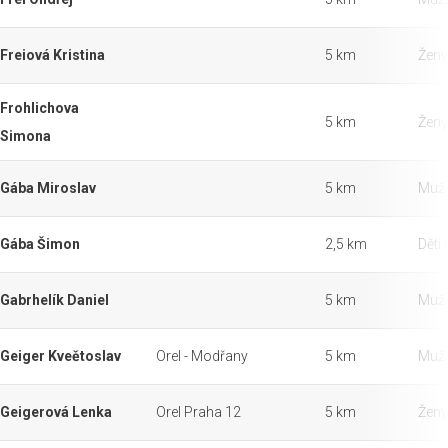
Freiová Kristina
5 km
Ženy
Frohlichova
5 km
Ženy
Simona
Gába Miroslav
5 km
Muži
Gába Šimon
2,5 km
Děti 
Gabrhelík Daniel
5 km
Muži
Geiger Kveětoslav
Orel - Modřany
5 km
Muži
Geigerová Lenka
Orel Praha 12
5 km
Ženy