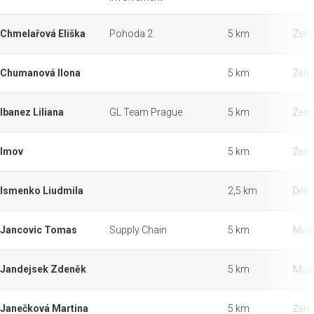
Chmelařová Eliška
Pohoda 2
5 km
Ženy
Chumanová Ilona
5 km
Ženy
Ibanez Liliana
GL Team Prague
5 km
Ženy
Imov
5 km
Ženy
Ismenko Liudmila
2,5 km
Děti 
Jancovic Tomas
Supply Chain
5 km
Muži
Jandejsek Zdeněk
5 km
Muži
Janečková Martina
5 km
Ženy