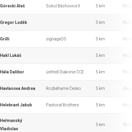
Górecki Aleš
Sokol Běchovice II
5 km
Muži
Gregor Luděk
5 km
Muži
Grilli
signageOS
5 km
Muži
Hakl Lukáš
5 km
Muži
Hála Dalibor
ústředí Diakonie ČCE
5 km
Muži
Havlasova Andrea
Rozběhame Česko
5 km
Ženy
Helebrant Jakub
Pastoral Brothers
5 km
Muži
Heřmanský
5 km
Muži
Vladislav