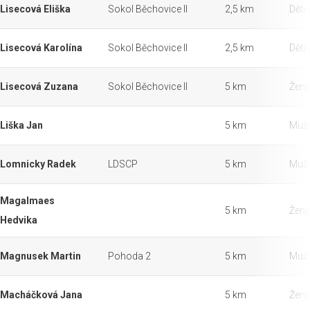
Lisecová Eliška
Sokol Běchovice II
2,5 km
Děti 
Lisecová Karolína
Sokol Běchovice II
2,5 km
Děti 
Lisecová Zuzana
Sokol Běchovice II
5 km
Ženy
Liška Jan
5 km
Muži
Lomnicky Radek
LDSCP
5 km
Muži
Magalmaes
5 km
Ženy
Hedvika
Magnusek Martin
Pohoda 2
5 km
Muži
Macháčková Jana
5 km
Ženy