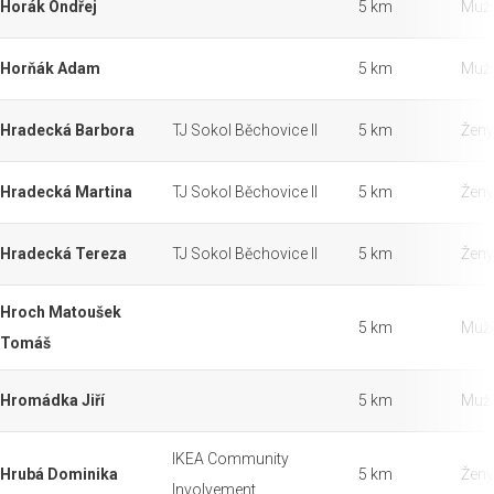
Horák Ondřej
5 km
Muži
Horňák Adam
5 km
Muži
Hradecká Barbora
TJ Sokol Běchovice II
5 km
Ženy
Hradecká Martina
TJ Sokol Běchovice II
5 km
Ženy
Hradecká Tereza
TJ Sokol Běchovice II
5 km
Ženy
Hroch Matoušek
5 km
Muži
Tomáš
Hromádka Jiří
5 km
Muži
IKEA Community
Hrubá Dominika
5 km
Ženy
Involvement