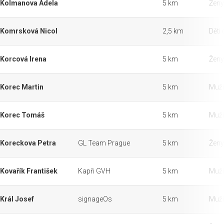
Kolmanova Adela
5 km
Ženy
Komrsková Nicol
2,5 km
Děti 
Korcová Irena
5 km
Ženy
Korec Martin
5 km
Muži
Korec Tomáš
5 km
Muži
Koreckova Petra
GL Team Prague
5 km
Ženy
Kovařík František
Kapři GVH
5 km
Muži
Král Josef
signageOs
5 km
Muži