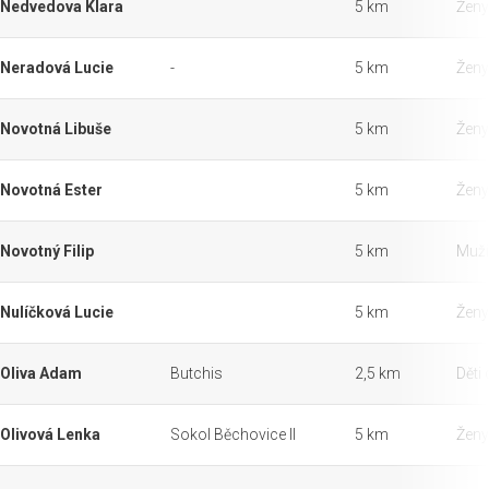
Nedvedova Klara
5 km
Ženy
Neradová Lucie
-
5 km
Ženy
Novotná Libuše
5 km
Ženy
Novotná Ester
5 km
Ženy
Novotný Filip
5 km
Muži
Nulíčková Lucie
5 km
Ženy
Oliva Adam
Butchis
2,5 km
Děti 
Olivová Lenka
Sokol Běchovice II
5 km
Ženy