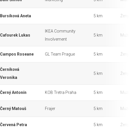
Bursíková Aneta
5 km
Ženy
IKEA Community
Cafourek Lukas
5 km
Muži
Involvement
Campos Roseane
GL Team Prague
5 km
Ženy
Černíková
5 km
Ženy
Veronika
Černý Antonín
KOB Tretra Praha
5 km
Muži
Černý Matouš
Frajer
5 km
Muži
Červená Petra
5 km
Ženy