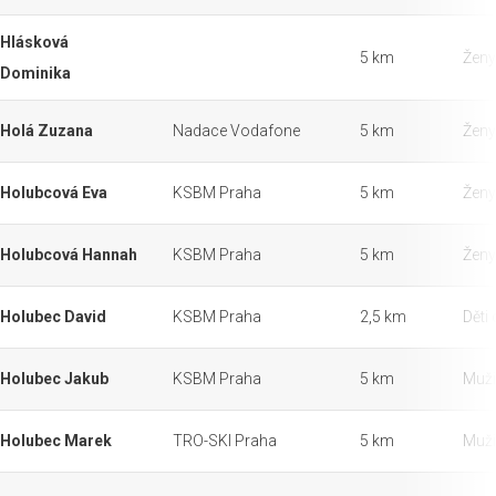
Hlásková
5 km
Ženy
Dominika
Holá Zuzana
Nadace Vodafone
5 km
Ženy
Holubcová Eva
KSBM Praha
5 km
Ženy
Holubcová Hannah
KSBM Praha
5 km
Ženy
Holubec David
KSBM Praha
2,5 km
Děti 
Holubec Jakub
KSBM Praha
5 km
Muži
Holubec Marek
TRO-SKI Praha
5 km
Muži