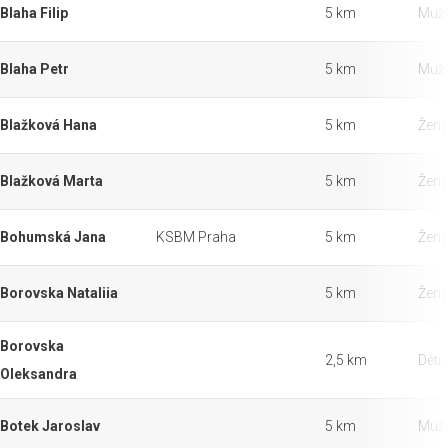
Blaha Filip
5 km
Muži
Blaha Petr
5 km
Muži
Blažková Hana
5 km
Ženy
Blažková Marta
5 km
Ženy
Bohumská Jana
KSBM Praha
5 km
Ženy
Borovska Nataliia
5 km
Ženy
Borovska
2,5 km
Děti 
Oleksandra
Botek Jaroslav
5 km
Muži