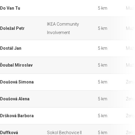
Do Van Tu
5 km
Muži
IKEA Community
Doležal Petr
5 km
Muži
Involvement
Dostál Jan
5 km
Muži
Ďoubal Miroslav
5 km
Muži
Doušová Simona
5 km
Ženy
Doušová Alena
5 km
Ženy
Dršková Barbora
5 km
Ženy
Duffková
Sokol Bechovice II
5 km
Ženy