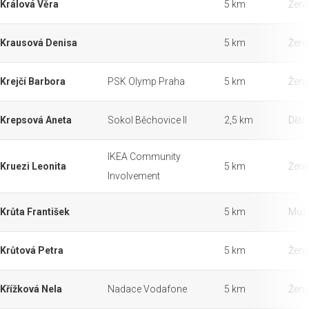
Králová Věra
5 km
Ženy
Krausová Denisa
5 km
Ženy
Krejčí Barbora
PSK Olymp Praha
5 km
Ženy
Krepsová Aneta
Sokol Běchovice II
2,5 km
Děti 
IKEA Community
Kruezi Leonita
5 km
Ženy
Involvement
Krůta František
5 km
Muži
Krůtová Petra
5 km
Ženy
Křížková Nela
Nadace Vodafone
5 km
Ženy