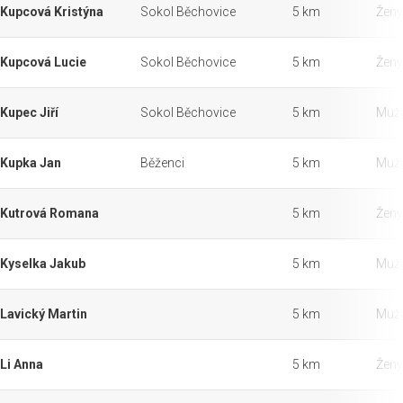
Kupcová Kristýna
Sokol Běchovice
5 km
Ženy
Kupcová Lucie
Sokol Běchovice
5 km
Ženy
Kupec Jiří
Sokol Běchovice
5 km
Muži
Kupka Jan
Běženci
5 km
Muži
Kutrová Romana
5 km
Ženy
Kyselka Jakub
5 km
Muži
Lavický Martin
5 km
Muži
Li Anna
5 km
Ženy