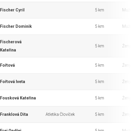
Fischer Cyril
5 km
Muži
Fischer Dominik
5 km
Muži
Fischerová
5 km
Ženy
Kateřina
Fořtová
5 km
Ženy
Fořtová Iveta
5 km
Ženy
Fousková Kateřina
5 km
Ženy
Franklová Dita
Atletika Človíček
5 km
Ženy
Frei Ondřej
5 km
Muži