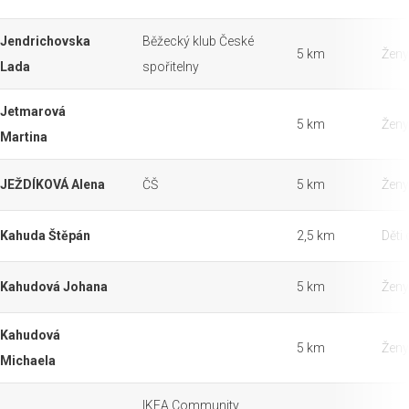
Jendrichovska
Běžecký klub České
5 km
Ženy
Lada
spořitelny
Jetmarová
5 km
Ženy
Martina
JEŽDÍKOVÁ Alena
ČŠ
5 km
Ženy
Kahuda Štěpán
2,5 km
Děti 
Kahudová Johana
5 km
Ženy
Kahudová
5 km
Ženy
Michaela
IKEA Community