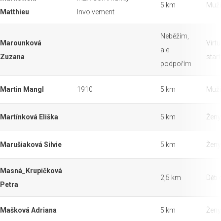
5 km
Muži
Matthieu
Involvement
Neběžím,
Marounková
Virtu
ale
Zuzana
star
podpořím
Martin Mangl
1910
5 km
Muži
Martínková Eliška
5 km
Ženy
Marušiaková Silvie
5 km
Ženy
Masná_Krupičková
2,5 km
Děti 
Petra
Mašková Adriana
5 km
Ženy