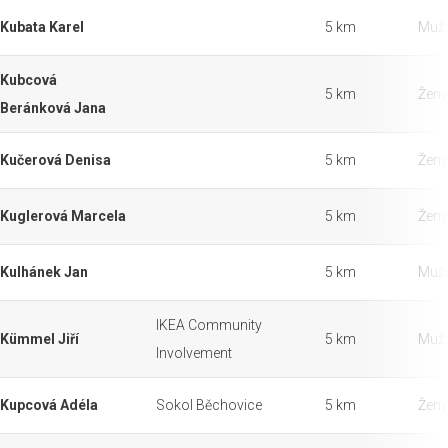
Kubata Karel
5 km
Muži
Kubcová
5 km
Ženy
Beránková Jana
Kučerová Denisa
5 km
Ženy
Kuglerová Marcela
5 km
Ženy
Kulhánek Jan
5 km
Muži
IKEA Community
Kümmel Jiří
5 km
Muži
Involvement
Kupcová Adéla
Sokol Běchovice
5 km
Ženy