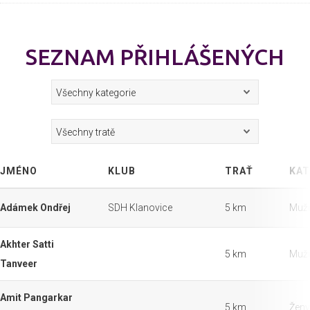
SEZNAM PŘIHLÁŠENÝCH
JMÉNO
KLUB
TRAŤ
KAT
Adámek Ondřej
SDH Klanovice
5 km
Muži
Akhter Satti
5 km
Muži
Tanveer
Amit Pangarkar
5 km
Ženy