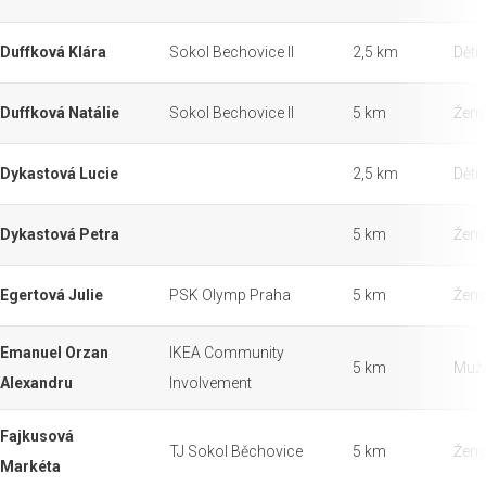
Duffková Klára
Sokol Bechovice II
2,5 km
Děti 
Duffková Natálie
Sokol Bechovice II
5 km
Ženy
Dykastová Lucie
2,5 km
Děti 
Dykastová Petra
5 km
Ženy
Egertová Julie
PSK Olymp Praha
5 km
Ženy
Emanuel Orzan
IKEA Community
5 km
Muži
Alexandru
Involvement
Fajkusová
TJ Sokol Běchovice
5 km
Ženy
Markéta