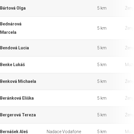
Bártová Olga
5 km
Ženy
Bednárová
5 km
Ženy
Marcela
Bendová Lucia
5 km
Ženy
Benke Lukáš
5 km
Muži
Benková Michaela
5 km
Ženy
Beránková Eliška
5 km
Ženy
Bergerová Tereza
5 km
Ženy
Bernášek Aleš
Nadace Vodafone
5 km
Muži