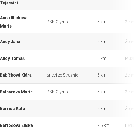
Tejasvini
Anna Illichová
PSK Olymp
5 km
Ženy
Marie
Audy Jana
5 km
Ženy
Audy Tomáš
5 km
Muži
Bábíčková Klára
Šneci ze Strašnic
5 km
Ženy
Balcarová Marie
PSK Olymp
5 km
Ženy
Barrios Kate
5 km
Ženy
Bartošová Eliška
2,5 km
Děti 