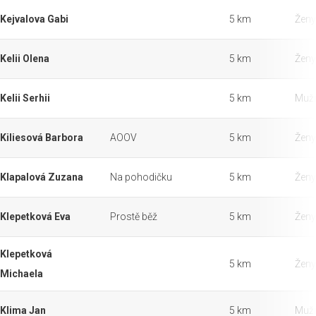
Kejvalova Gabi
5 km
Ženy
Kelii Olena
5 km
Ženy
Kelii Serhii
5 km
Muži
Kiliesová Barbora
AOOV
5 km
Ženy
Klapalová Zuzana
Na pohodičku
5 km
Ženy
Klepetková Eva
Prostě běž
5 km
Ženy
Klepetková
5 km
Ženy
Michaela
Klima Jan
5 km
Muži