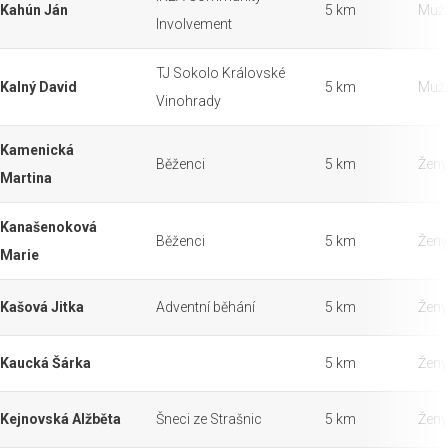
Kahún Ján
5 km
Muži
Involvement
TJ Sokolo Královské
Kalný David
5 km
Muži
Vinohrady
Kamenická
Běženci
5 km
Ženy
Martina
Kanašenoková
Běženci
5 km
Ženy
Marie
Kašová Jitka
Adventní běhání
5 km
Ženy
Kaucká Šárka
5 km
Ženy
Kejnovská Alžběta
Šneci ze Strašnic
5 km
Ženy