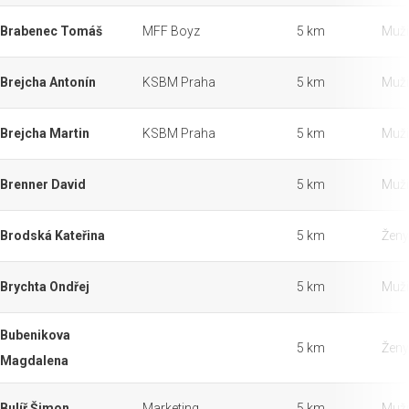
Brabenec Tomáš
MFF Boyz
5 km
Muži
Brejcha Antonín
KSBM Praha
5 km
Muži
Brejcha Martin
KSBM Praha
5 km
Muži
Brenner David
5 km
Muži
Brodská Kateřina
5 km
Ženy
Brychta Ondřej
5 km
Muži
Bubenikova
5 km
Ženy
Magdalena
Bulíř Šimon
Marketing
5 km
Muži