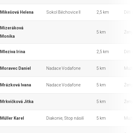
Mikešová Helena
Sokol Běchovice II
2,5 km
Děti 
Mizeráková
5 km
Ženy
Monika
Mleziva Irina
2,5 km
Děti 
Moravec Daniel
Nadace Vodafone
5 km
Muži
Mrázková Ivana
Nadace Vodafone
5 km
Ženy
Mrkvičková Jitka
5 km
Ženy
Müller Karel
Diakonie, Stop násilí
5 km
Muži