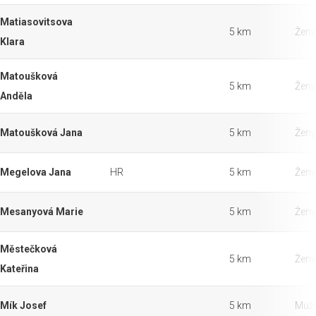
Matiasovitsova
5 km
Ženy
Klara
Matoušková
5 km
Ženy
Anděla
Matoušková Jana
5 km
Ženy
Megelova Jana
HR
5 km
Ženy
Mesanyová Marie
5 km
Ženy
Městečková
5 km
Ženy
Kateřina
Mík Josef
5 km
Muži