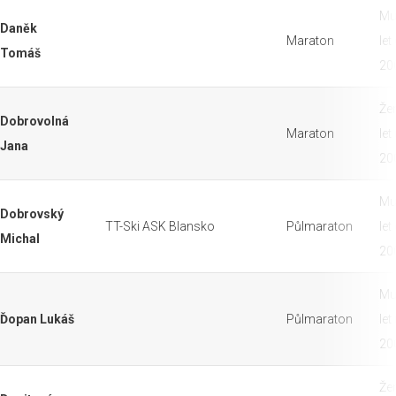
Mu
Daněk
Maraton
let
Tomáš
20
Že
Dobrovolná
Maraton
let
Jana
20
Mu
Dobrovský
TT-Ski ASK Blansko
Půlmaraton
let
Michal
20
Mu
Ďopan Lukáš
Půlmaraton
let
20
Že