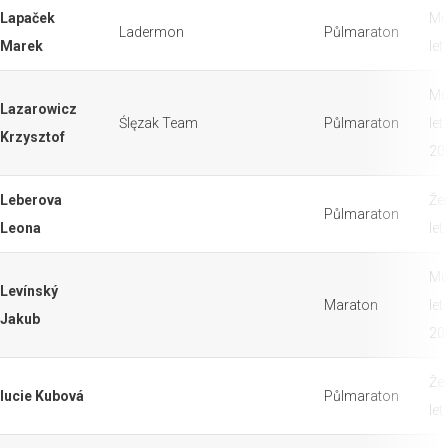
Lapaček
Mu
Ladermon
Půlmaraton
Marek
let
Mu
Lazarowicz
Ślęzak Team
Půlmaraton
let
Krzysztof
20
Leberova
Že
Půlmaraton
Leona
let
Mu
Levínský
Maraton
let
Jakub
20
Že
lucie Kubová
Půlmaraton
let