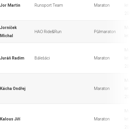
Jor Martin
Runsport Team
Maraton
let
20
Jorníček
Mu
HAO Ride&Run
Půlmaraton
Michal
let
Mu
Juráň Radim
Bálešáci
Maraton
let
20
Mu
Kácha Ondřej
Maraton
let
20
Mu
Kalous Jiří
Maraton
let
20