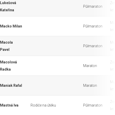
Lukešová
Že
Půlmaraton
Kateřina
let
Mu
Macko Milan
Půlmaraton
let
Macola
Mu
Půlmaraton
Pavel
let
Macolová
Že
Maraton
Radka
let
Mu
Maniak Rafal
Maraton
let
Že
Mastná Iva
Rodiče na útěku
Půlmaraton
let