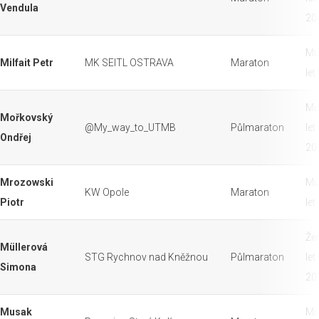
Vendula
20
Mu
Milfait Petr
MK SEITL OSTRAVA
Maraton
let
Mu
Mořkovský
@My_way_to_UTMB
Půlmaraton
let
Ondřej
20
Mrozowski
Mu
KW Opole
Maraton
Piotr
let
Že
Müllerová
STG Rychnov nad Kněžnou
Půlmaraton
let
Simona
20
Musak
Mu