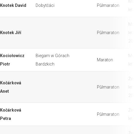
Mu
Knotek David
Dobytčáci
Půlmaraton
let
Mu
Knotek Jiří
Půlmaraton
let
20
Kociołowicz
Biegam w Górach
Mu
Maraton
Piotr
Bardzkich
let
Že
Kočárková
Půlmaraton
let
Anet
20
Kočárková
Že
Půlmaraton
Petra
let
Že