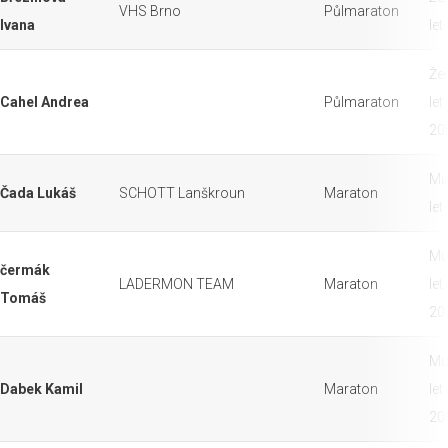
VHS Brno
Půlmaraton
Ivana
let
Že
Cahel Andrea
Půlmaraton
let
20
Mu
Čada Lukáš
SCHOTT Lanškroun
Maraton
let
Mu
čermák
LADERMON TEAM
Maraton
let
Tomáš
20
Mu
Dabek Kamil
Maraton
let
20