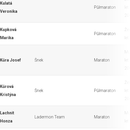
Kulatá
Půlmaraton
let
Veronika
20
Kupková
Že
Půlmaraton
Marika
let
Mu
Kůra Josef
Šnek
Maraton
let
20
Že
Kůrová
Šnek
Půlmaraton
let
Kristýna
20
Lachnit
Mu
Ladermon Team
Maraton
Honza
let