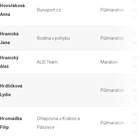
Že
Hovořáková
Runsport.cz
Půlmaraton
let
Anna
20
Hranická
Že
Rodina v pohybu
Půlmaraton
Jana
let
Hranický
Mu
ALIS Team
Maraton
Aleš
let
Že
Hrdličková
Půlmaraton
let
Lydie
20
Mu
Hromádka
Chlapovna u Krabse a
Půlmaraton
let
Filip
Pásovce
20