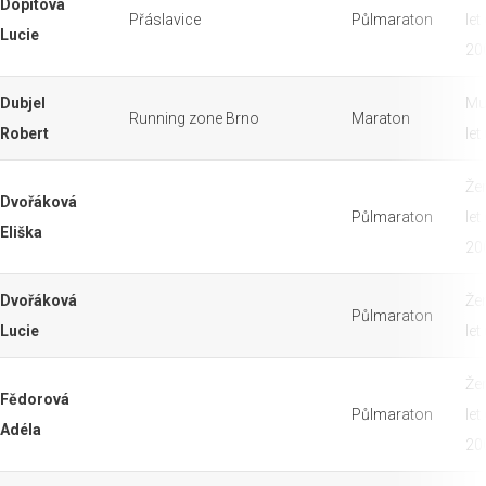
Dopitová
Přáslavice
Půlmaraton
let
Lucie
20
Dubjel
Mu
Running zone Brno
Maraton
Robert
let
Že
Dvořáková
Půlmaraton
let
Eliška
20
Dvořáková
Že
Půlmaraton
Lucie
let
Že
Fědorová
Půlmaraton
let
Adéla
20