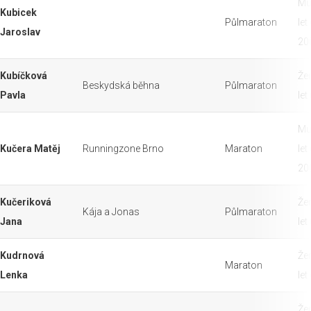
Mu
Kubicek
Půlmaraton
let
Jaroslav
20
Kubíčková
Že
Beskydská běhna
Půlmaraton
Pavla
let
Mu
Kučera Matěj
Runningzone Brno
Maraton
let
20
Kučeriková
Že
Kája a Jonas
Půlmaraton
Jana
let
Kudrnová
Že
Maraton
Lenka
let
Že