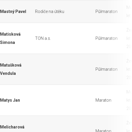
Mu
Mastný Pavel
Rodiče na útěku
Půlmaraton
let
Že
Matisková
TON a.s.
Půlmaraton
let
Simona
20
Že
Matušková
Půlmaraton
let
Vendula
20
Mu
Matys Jan
Maraton
let
20
Že
Melicharová
Maraton
let