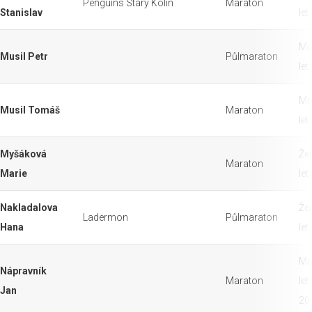
Penguins Starý Kolín
Maraton
Stanislav
let
Mu
Musil Petr
Půlmaraton
let
Mu
Musil Tomáš
Maraton
let
Myšáková
Že
Maraton
Marie
let
Nakladalova
Že
Ladermon
Půlmaraton
Hana
let
Mu
Nápravník
Maraton
let
Jan
20