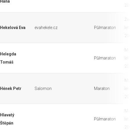
Hana
20
Že
Hekelová Eva
evahekele.cz
Půlmaraton
let
20
Mu
Helegda
Půlmaraton
let
Tomáš
20
Mu
Hének Petr
Salomon
Maraton
let
20
Mu
Hlavatý
Půlmaraton
let
Štěpán
20