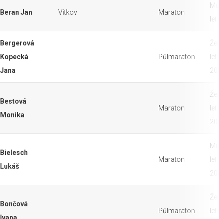
Mu
Beran Jan
Vitkov
Maraton
let
Bergerová
Že
Kopecká
Půlmaraton
let
Jana
20
Že
Bestová
Maraton
let
Monika
20
Mu
Bielesch
Maraton
let
Lukáš
20
Že
Bončová
Půlmaraton
let
Ivana