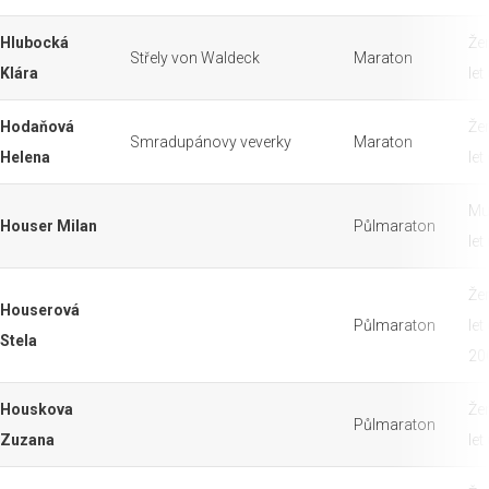
Hlubocká
Že
Střely von Waldeck
Maraton
Klára
let
Hodaňová
Že
Smradupánovy veverky
Maraton
Helena
let
Mu
Houser Milan
Půlmaraton
let
Že
Houserová
Půlmaraton
let
Stela
20
Houskova
Že
Půlmaraton
Zuzana
let