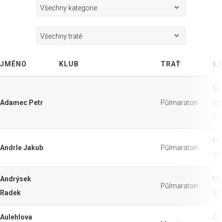
JMÉNO
KLUB
TRAŤ
KA
Mu
Adamec Petr
Půlmaraton
let
20
Mu
Andrle Jakub
Půlmaraton
let
Andrýsek
Mu
Půlmaraton
Radek
let
Aulehlova
Že