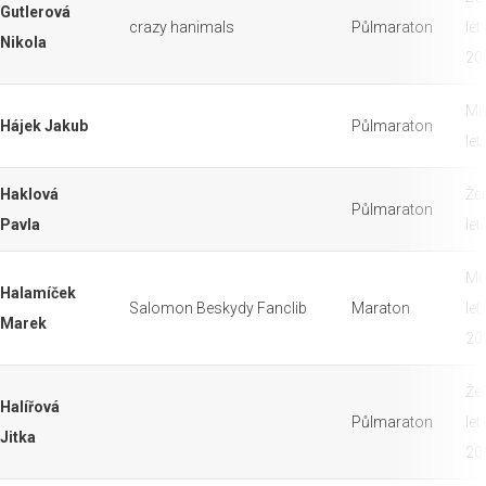
Gutlerová
crazy hanimals
Půlmaraton
let
Nikola
20
Mu
Hájek Jakub
Půlmaraton
let
Haklová
Že
Půlmaraton
Pavla
let
Mu
Halamíček
Salomon Beskydy Fanclib
Maraton
let
Marek
20
Že
Halířová
Půlmaraton
let
Jitka
20