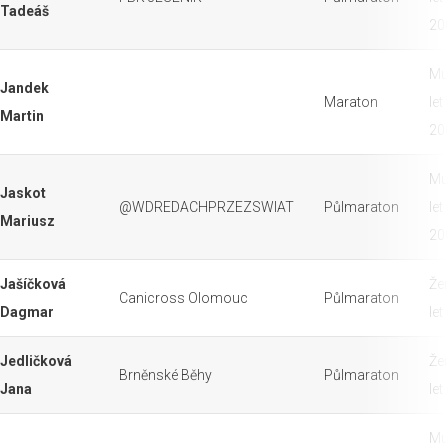
Tadeáš
20
Mu
Jandek
Maraton
let
Martin
20
Mu
Jaskot
@WDREDACHPRZEZSWIAT
Půlmaraton
let
Mariusz
20
Jašíčková
Že
Canicross Olomouc
Půlmaraton
Dagmar
let
Jedličková
Že
Brněnské Běhy
Půlmaraton
Jana
let
Mu