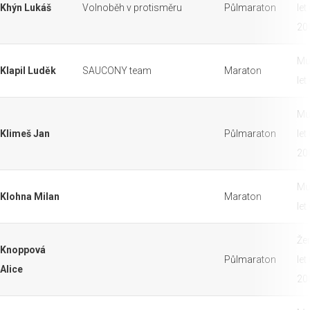
Khýn Lukáš
Volnoběh v protisměru
Půlmaraton
let
20
Mu
Klapil Luděk
SAUCONY team
Maraton
let
Mu
Klimeš Jan
Půlmaraton
let
20
Mu
Klohna Milan
Maraton
let
Že
Knoppová
Půlmaraton
let
Alice
20