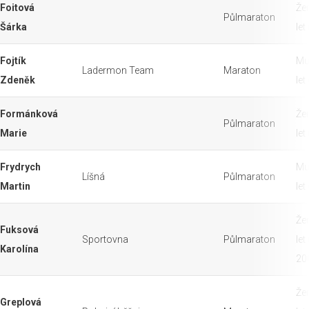
Foitová
Že
Půlmaraton
Šárka
let
Fojtík
Mu
Ladermon Team
Maraton
Zdeněk
let
Formánková
Že
Půlmaraton
Marie
let
Frydrych
Mu
Líšná
Půlmaraton
Martin
let
Že
Fuksová
Sportovna
Půlmaraton
let
Karolína
20
Že
Greplová