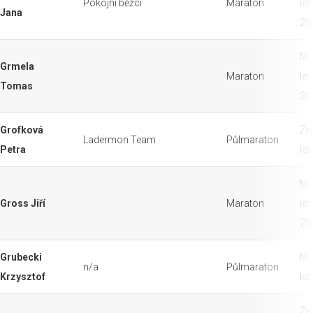
Pokojní běžci
Maraton
let
Jana
20
Mu
Grmela
Maraton
let
Tomas
20
Grofková
Že
Ladermon Team
Půlmaraton
Petra
let
Mu
Gross Jiří
Maraton
let
20
Grubecki
Mu
n/a
Půlmaraton
Krzysztof
let
Že