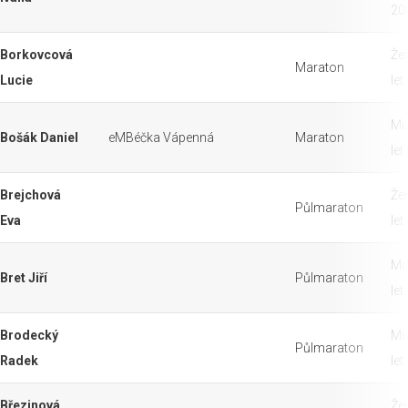
20
Borkovcová
Že
Maraton
Lucie
let
Mu
Bošák Daniel
eMBéčka Vápenná
Maraton
let
Brejchová
Že
Půlmaraton
Eva
let
Mu
Bret Jiří
Půlmaraton
let
Brodecký
Mu
Půlmaraton
Radek
let
Březinová
Že