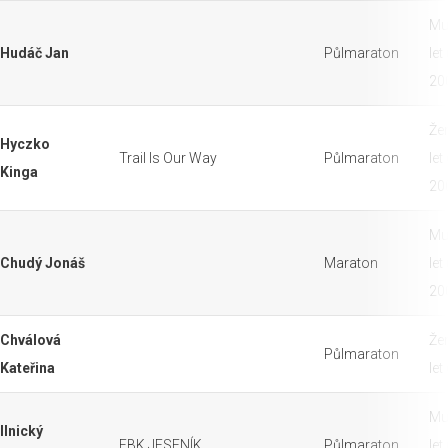
Mu
Hudáč Jan
Půlmaraton
let
20
Že
Hyczko
Trail Is Our Way
Půlmaraton
let
Kinga
20
Mu
Chudý Jonáš
Maraton
let
20
Chválová
Že
Půlmaraton
Kateřina
let
Mu
Ilnický
FBK JESENÍK
Půlmaraton
let