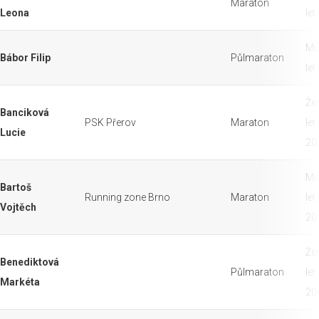
Maraton
Leona
let
Mu
Bábor Filip
Půlmaraton
let
Že
Banciková
PSK Přerov
Maraton
let
Lucie
20
Mu
Bartoš
Running zone Brno
Maraton
let
Vojtěch
20
Že
Benediktová
Půlmaraton
let
Markéta
20