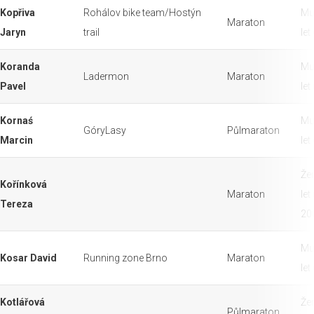
Kopřiva
Rohálov bike team/Hostýn
Mu
Maraton
Jaryn
trail
let
Koranda
Mu
Ladermon
Maraton
Pavel
let
Kornaś
Mu
GóryLasy
Půlmaraton
Marcin
let
Že
Kořínková
Maraton
let
Tereza
20
Mu
Kosar David
Running zone Brno
Maraton
let
Kotlářová
Že
Půlmaraton