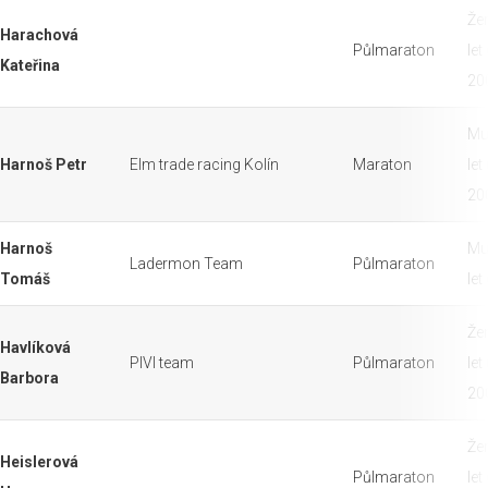
Že
Harachová
Půlmaraton
let
Kateřina
20
Mu
Harnoš Petr
Elm trade racing Kolín
Maraton
let
20
Harnoš
Mu
Ladermon Team
Půlmaraton
Tomáš
let
Že
Havlíková
PIVI team
Půlmaraton
let
Barbora
20
Že
Heislerová
Půlmaraton
let