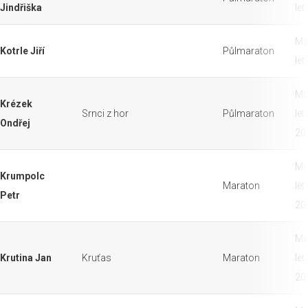
Jindřiška
let
Mu
Kotrle Jiří
Půlmaraton
let
Mu
Krézek
Srnci z hor
Půlmaraton
let
Ondřej
20
Mu
Krumpolc
Maraton
let
Petr
20
Mu
Krutina Jan
Kruťas
Maraton
let
20