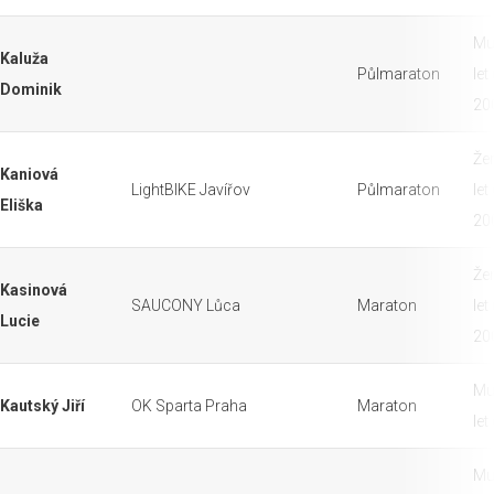
Mu
Kaluža
Půlmaraton
let
Dominik
20
Že
Kaniová
LightBIKE Javířov
Půlmaraton
let
Eliška
20
Že
Kasinová
SAUCONY Lůca
Maraton
let
Lucie
20
Mu
Kautský Jiří
OK Sparta Praha
Maraton
let
Mu