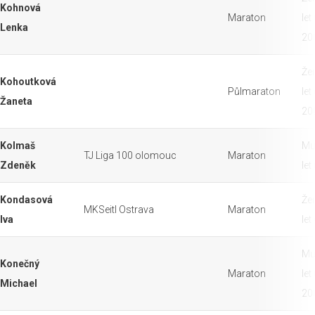
Kohnová
Maraton
let
Lenka
20
Že
Kohoutková
Půlmaraton
let
Žaneta
20
Kolmaš
Mu
TJ Liga 100 olomouc
Maraton
Zdeněk
let
Kondasová
Že
MKSeitl Ostrava
Maraton
Iva
let
Mu
Konečný
Maraton
let
Michael
20