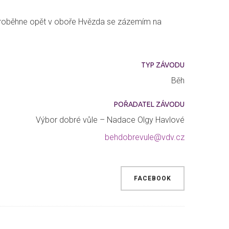
 proběhne opět v oboře Hvězda se zázemím na
TYP ZÁVODU
Běh
POŘADATEL ZÁVODU
Výbor dobré vůle – Nadace Olgy Havlové
behdobrevule@vdv.cz
FACEBOOK