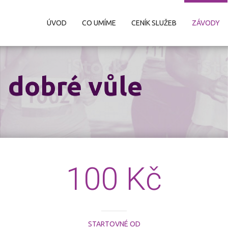
ÚVOD
CO UMÍME
CENÍK SLUŽEB
ZÁVODY
u dobré vůle
100 Kč
STARTOVNÉ OD