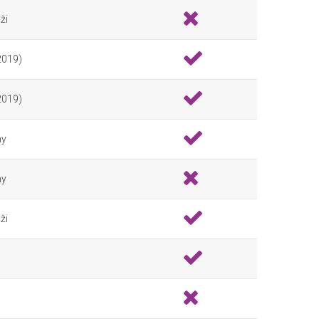
ži
 2019)
 2019)
ny
ny
ži