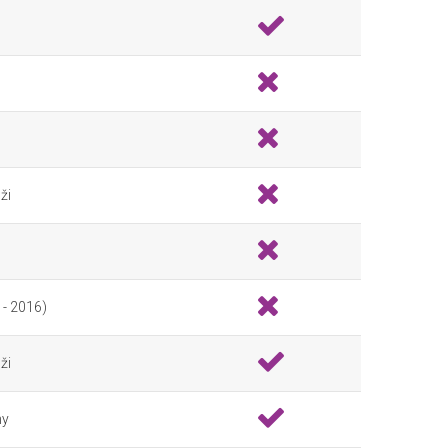
ži
 - 2016)
ži
ny