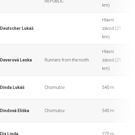
REPUBLIC
km)
Hlavní
Deutscher Lukáš
závod (21
km)
Hlavní
Deverová Lenka
Runners from the north
závod (21
km)
Dinda Lukáš
Chomutov
540 m
Dindová Eliška
Chomutov
540 m
Dix Linda
270 m