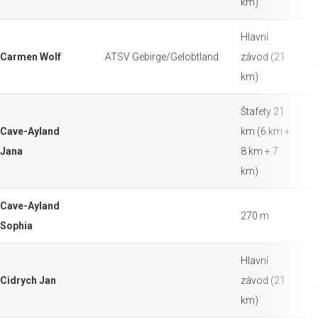
km)
Hlavní
Carmen Wolf
ATSV Gebirge/Gelobtland
závod (21
km)
Štafety 21
Cave-Ayland
km (6 km +
Jana
8 km + 7
km)
Cave-Ayland
270 m
Sophia
Hlavní
Cidrych Jan
závod (21
km)