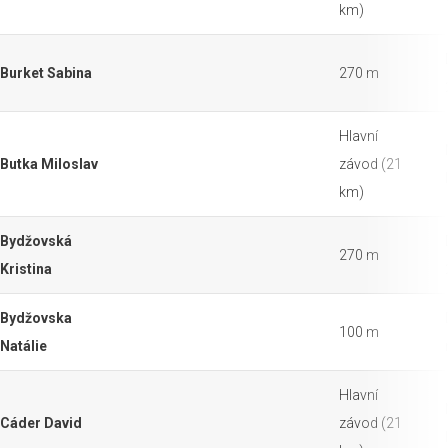
km)
Burket Sabina
270 m
Hlavní
Butka Miloslav
závod (21
km)
Bydžovská
270 m
Kristina
Bydžovska
100 m
Natálie
Hlavní
Cáder David
závod (21