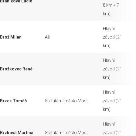
Brániková Lucie
8 km + 7
km)
Hlavní
Brož Milan
Aš
závod (21
km)
Hlavní
Brožkovec René
závod (21
km)
Hlavní
Brzek Tomáš
Statutární město Most
závod (21
km)
Hlavní
Brzková Martina
Statutární město Most
závod (21