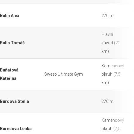
Bulín Alex
270 m
Hlavní
Bulín Tomáš
závod (21
km)
Kamencový
Buňatová
Sweep Ultimate Gym
okruh (7,5
Kateřina
km)
Burdová Stella
270 m
Kamencový
Buresova Lenka
okruh (7,5