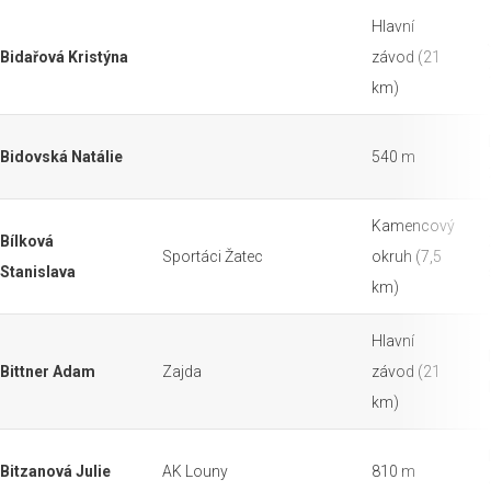
Hlavní
Bidařová Kristýna
závod (21
km)
Bidovská Natálie
540 m
Kamencový
Bílková
Sportáci Žatec
okruh (7,5
Stanislava
km)
Hlavní
Bittner Adam
Zajda
závod (21
km)
Bitzanová Julie
AK Louny
810 m