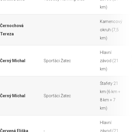
km)
Kamencový
Černochová
okruh (7,5
Tereza
km)
Hlavní
Černý Michal
Sporťáci Žatec
závod (21
km)
Štafety 21
km (6 km +
Černý Míchal
Sporťáci Žatec
8 km + 7
km)
Hlavní
Červená Eliška
-
závod (21