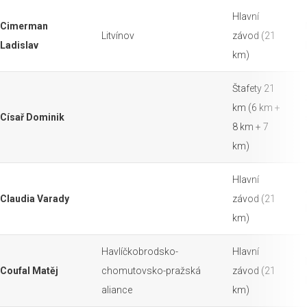
Hlavní
Cimerman
Litvínov
závod (21
Ladislav
km)
Štafety 21
km (6 km +
Císař Dominik
8 km + 7
km)
Hlavní
Claudia Varady
závod (21
km)
Havlíčkobrodsko-
Hlavní
Coufal Matěj
chomutovsko-pražská
závod (21
aliance
km)