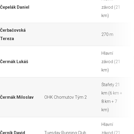
Čepelák Daniel
závod (21
km)
Čerbačovská
270 m
Tereza
Hlavní
Čermák Lukáš
závod (21
km)
Štafety 21
km (6 km +
Čermák Miloslav
OHK Chomutov Tým 2
8 km + 7
km)
Hlavní
Černík David
Tuesday Running Club
závod (21