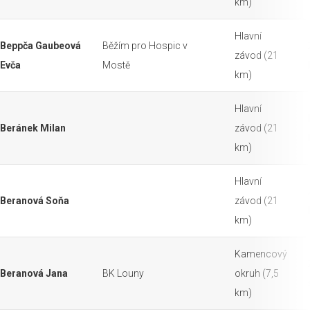
km)
Hlavní
Beppča Gaubeová
Běžím pro Hospic v
závod (21
Evča
Mostě
km)
Hlavní
Beránek Milan
závod (21
km)
Hlavní
Beranová Soňa
závod (21
km)
Kamencový
Beranová Jana
BK Louny
okruh (7,5
km)