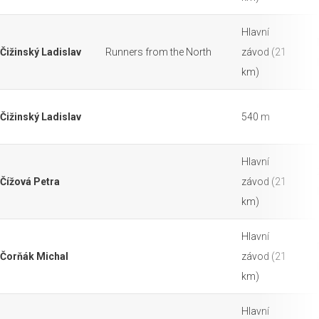
Hlavní
Čižinský Ladislav
Runners from the North
závod (21
km)
Čižinský Ladislav
540 m
Hlavní
Čížová Petra
závod (21
km)
Hlavní
Čorňák Michal
závod (21
km)
Hlavní