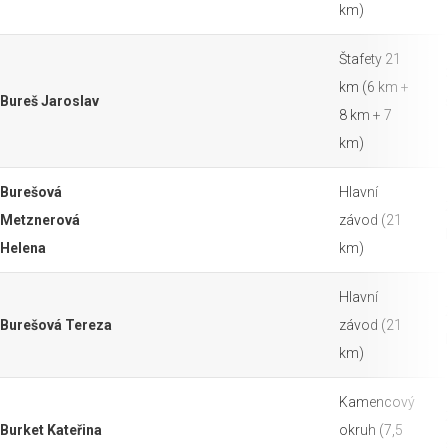
km)
Štafety 21
km (6 km +
Bureš Jaroslav
8 km + 7
km)
Burešová
Hlavní
Metznerová
závod (21
Helena
km)
Hlavní
Burešová Tereza
závod (21
km)
Kamencový
Burket Kateřina
okruh (7,5