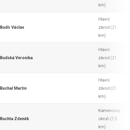
km)
Hlavní
Budír Václav
závod (21
km)
Hlavní
Budská Veronika
závod (21
km)
Hlavní
Buchal Martin
závod (21
km)
Kamencový
Buchta Zdeněk
okruh (7,5
km)