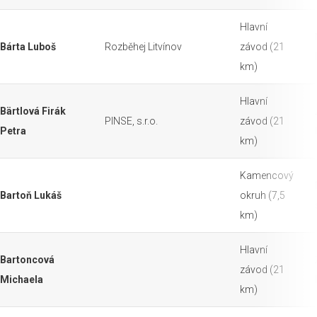
Hlavní
Bárta Luboš
Rozběhej Litvínov
závod (21
km)
Hlavní
Bärtlová Firák
PINSE, s.r.o.
závod (21
Petra
km)
Kamencový
Bartoň Lukáš
okruh (7,5
km)
Hlavní
Bartoncová
závod (21
Michaela
km)