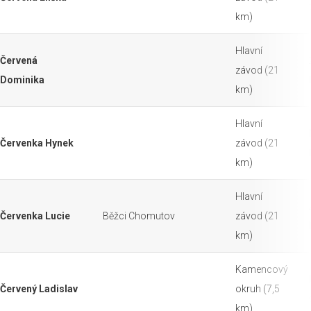
km)
Hlavní
Červená
závod (21
Dominika
km)
Hlavní
Červenka Hynek
závod (21
km)
Hlavní
Červenka Lucie
Běžci Chomutov
závod (21
km)
Kamencový
Červený Ladislav
okruh (7,5
km)