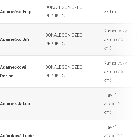
DONALDSON CZECH
Adamečko Filip
270 m
REPUBLIC
Kamencový
DONALDSON CZECH
Adamečko Jiří
okruh (7,5
REPUBLIC
km)
Kamencový
Adamečková
DONALDSON CZECH
okruh (7,5
Darina
REPUBLIC
km)
Hlavní
Adámek Jakub
závod (21
km)
Hlavní
Adámková Lucie
závod (21