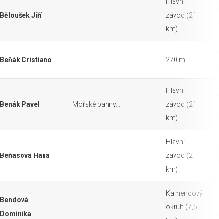
Hlavní
Běloušek Jiří
závod (21
km)
Beňák Cristiano
270 m
Hlavní
Benák Pavel
Mořské panny...
závod (21
km)
Hlavní
Beňasová Hana
závod (21
km)
Kamencový
Bendová
okruh (7,5
Dominika