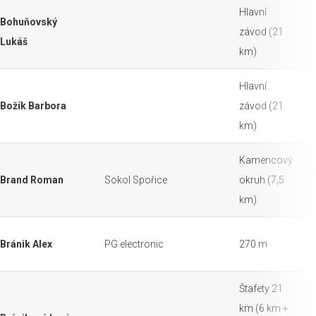
Hlavní
Bohuňovský
závod (21
Lukáš
km)
Hlavní
Božík Barbora
závod (21
km)
Kamencový
Brand Roman
Sokol Spořice
okruh (7,5
km)
Bránik Alex
PG electronic
270 m
Štafety 21
km (6 km +