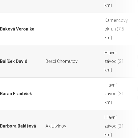
km)
Kamencový
Baková Veronika
okruh (7,5
km)
Hlavní
Balíček David
Běžci Chomutov
závod (21
km)
Hlavní
Baran František
závod (21
km)
Hlavní
Barbora Balášová
Ak Litvínov
závod (21
km)