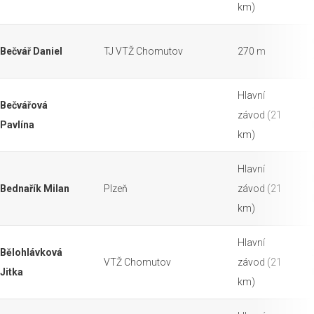
km)
Bečvář Daniel
TJ VTŽ Chomutov
270 m
Hlavní
Bečvářová
závod (21
Pavlína
km)
Hlavní
Bednařík Milan
Plzeň
závod (21
km)
Hlavní
Bělohlávková
VTŽ Chomutov
závod (21
Jitka
km)