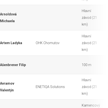
Hlavní
Arnoldová
závod (21
Michaela
km)
Hlavní
Artem Ladyka
OHK Chomutov
závod (21
km)
Ašenbrener Filip
100 m
Hlavní
Avramov
ENETIQA Solutions
závod (21
Valentýn
km)
Kamencový