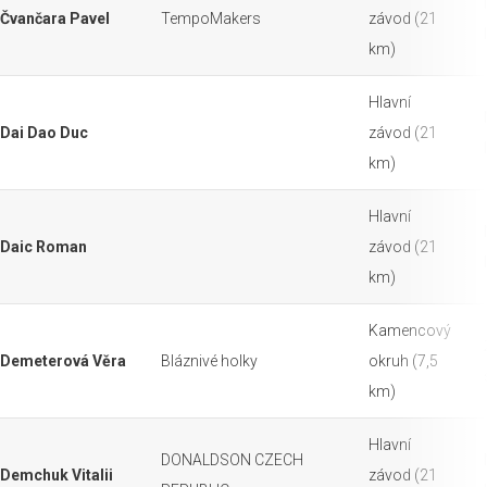
Čvančara Pavel
TempoMakers
závod (21
km)
Hlavní
Dai Dao Duc
závod (21
km)
Hlavní
Daic Roman
závod (21
km)
Kamencový
Demeterová Věra
Bláznivé holky
okruh (7,5
km)
Hlavní
DONALDSON CZECH
Demchuk Vitalii
závod (21