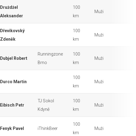
Drużdżel
100
Muži
Aleksander
km
Dřevikovský
100
Muži
Zdeněk
km
Runningzone
100
Dubjel Robert
Muži
Brno
km
100
Durco Martin
Muži
km
TJ Sokol
100
Eibisch Petr
Muži
Kdyně
km
100
Fenyk Pavel
iThinkBeer
Muži
km