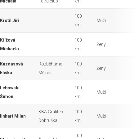
Michala
Tatra club
km
100
Krotil Jiří
Muži
km
Křížová
100
Ženy
Michaela
km
Kuzdasová
Rozběháme
100
Ženy
Eliška
Mělník
km
Lebowski
100
Muži
Šimon
km
KBA Grafitec
100
linhart Milan
Muži
Dobruška
km
100