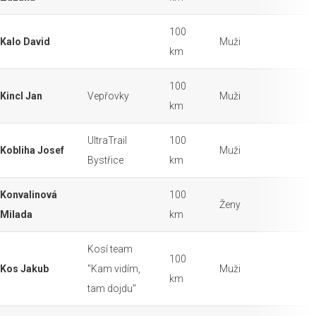
100
Kalo David
Muži
km
100
Kincl Jan
Vepřovky
Muži
km
UltraTrail
100
Kobliha Josef
Muži
Bystřice
km
Konvalinová
100
Ženy
Milada
km
Kosí team
100
Kos Jakub
"Kam vidím,
Muži
km
tam dojdu"