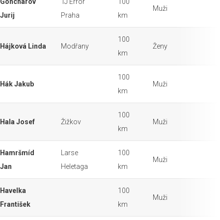
Goncharov
TJ Error
100
Muži
Jurij
Praha
km
100
Hájková Linda
Modřany
Ženy
km
100
Hák Jakub
Muži
km
100
Hala Josef
Žižkov
Muži
km
Hamršmíd
Larse
100
Muži
Jan
Heletaga
km
Havelka
100
Muži
František
km