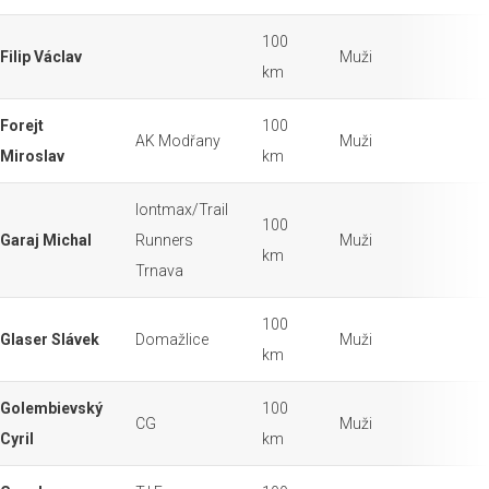
100
Filip Václav
Muži
km
Forejt
100
AK Modřany
Muži
Miroslav
km
Iontmax/Trail
100
Garaj Michal
Runners
Muži
km
Trnava
100
Glaser Slávek
Domažlice
Muži
km
Golembievský
100
CG
Muži
Cyril
km