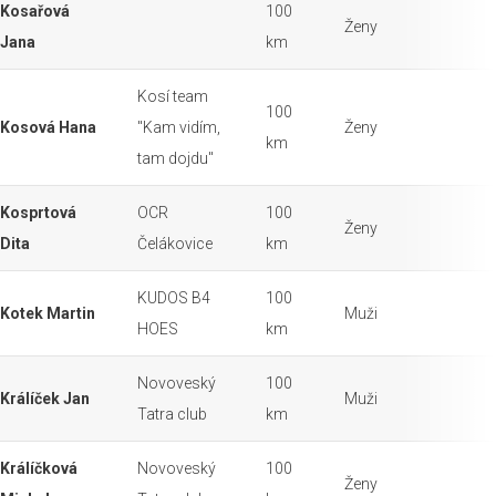
Kosařová
100
Ženy
Jana
km
Kosí team
100
Kosová Hana
"Kam vidím,
Ženy
km
tam dojdu"
Kosprtová
OCR
100
Ženy
Dita
Čelákovice
km
KUDOS B4
100
Kotek Martin
Muži
HOES
km
Novoveský
100
Králíček Jan
Muži
Tatra club
km
Králíčková
Novoveský
100
Ženy