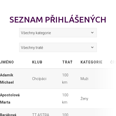
SEZNAM PŘIHLÁŠENÝCH
JMÉNO
KLUB
TRAŤ
KATEGORIE
ČÍ
Adamík
100
Chcípáci
Muži
Michael
km
Apostolová
100
Ženy
Marta
km
Baráková
TT ASTRA
100