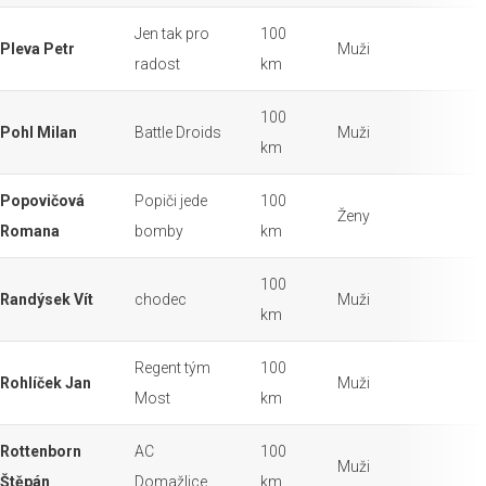
Jen tak pro
100
Pleva Petr
Muži
radost
km
100
Pohl Milan
Battle Droids
Muži
km
Popovičová
Popiči jede
100
Ženy
Romana
bomby
km
100
Randýsek Vít
chodec
Muži
km
Regent tým
100
Rohlíček Jan
Muži
Most
km
Rottenborn
AC
100
Muži
Štěpán
Domažlice
km