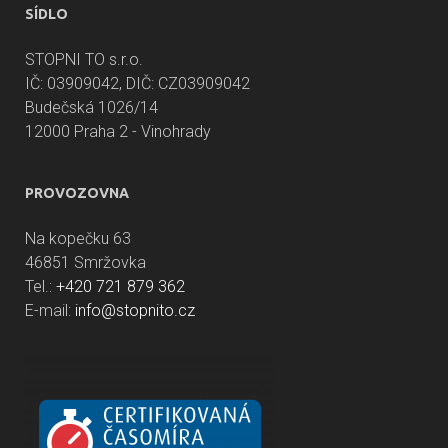
SÍDLO
STOPNI TO s.r.o.
IČ: 03909042, DIČ: CZ03909042
Budečská 1026/14
12000 Praha 2 - Vinohrady
PROVOZOVNA
Na kopečku 63
46851 Smržovka
Tel.:
+420 721 879 362
E-mail:
info@stopnito.cz