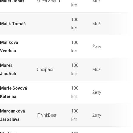
Maier Jonáš
Šneci v běhu
Muži
km
100
Malík Tomáš
Muži
km
Malíková
100
Ženy
Vendula
km
Mareš
100
Chcípáci
Muži
Jindřich
km
Marie Sovová
100
Ženy
Kateřina
km
Marounková
100
iThinkBeer
Ženy
Jaroslava
km