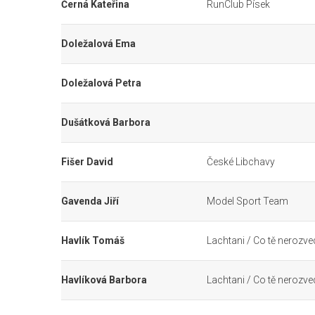
Černá Kateřina
RunClub Písek
Doležalová Ema
Doležalová Petra
Dušátková Barbora
Fišer David
České Libchavy
Gavenda Jiří
Model Sport Team
Havlík Tomáš
Lachtani / Co tě nerozvede
Havlíková Barbora
Lachtani / Co tě nerozvede