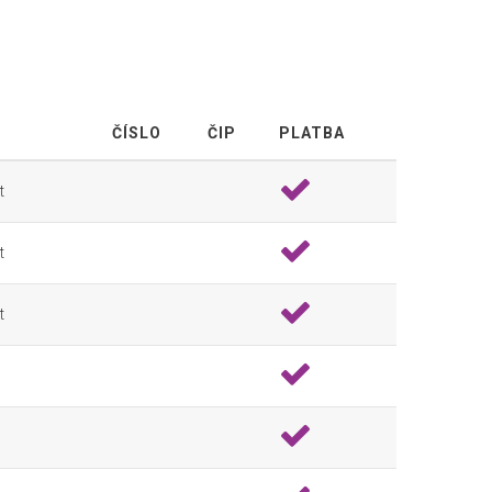
ČÍSLO
ČIP
PLATBA
t
t
t