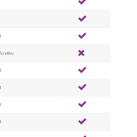
t
lu věku
t
t
t
t