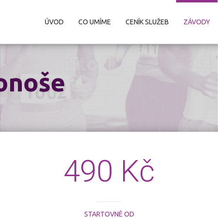
ÚVOD
CO UMÍME
CENÍK SLUŽEB
ZÁVODY
konoše
490 Kč
STARTOVNÉ OD