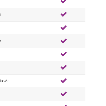
t
t
lu věku