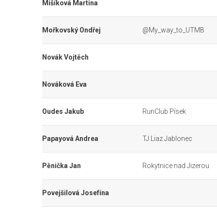
Mišíková Martina
Mořkovský Ondřej
@My_way_to_UTMB
Novák Vojtěch
Nováková Eva
Oudes Jakub
RunClub Písek
Papayová Andrea
TJ Liaz Jablonec
Pěnička Jan
Rokytnice nad Jizerou
Povejšilová Josefína