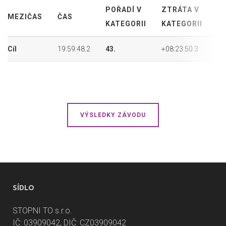
POŘADÍ V
ZTRÁTA V
P
MEZIČAS
ČAS
KATEGORII
KATEGORII
P
Cíl
19:59:48.2
43.
+08:23:50.3
43
VÝSLEDKY ZÁVODU
SÍDLO
STOPNI TO s.r.o.
IČ: 03909042, DIČ: CZ03909042