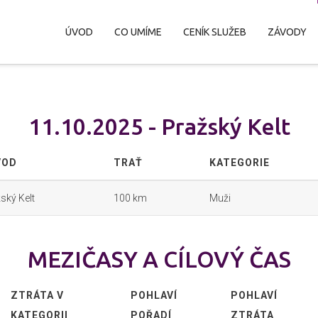
ÚVOD
CO UMÍME
CENÍK SLUŽEB
ZÁVODY
11.10.2025 - Pražský Kelt
VOD
TRAŤ
KATEGORIE
ský Kelt
100 km
Muži
MEZIČASY A CÍLOVÝ ČAS
ZTRÁTA V
POHLAVÍ
POHLAVÍ
KATEGORII
POŘADÍ
ZTRÁTA