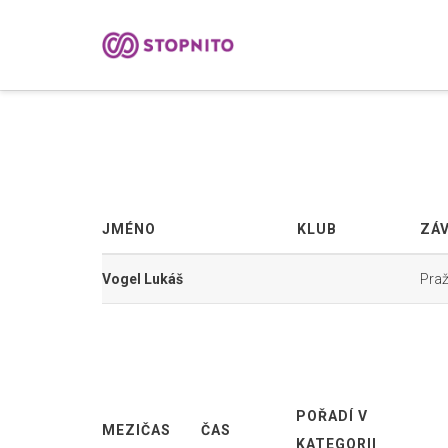
JMÉNO
KLUB
ZÁ
Vogel Lukáš
Praž
POŘADÍ V
MEZIČAS
ČAS
KATEGORII