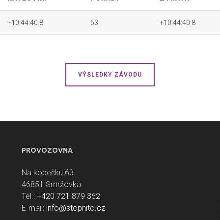
+10:44:40.8
53.
+10:44:40.8
VÝSLEDKY ZÁVODU
PROVOZOVNA
Na kopečku 63
46851 Smržovka
Tel.:
+420 721 879 362
E-mail:
info@stopnito.cz