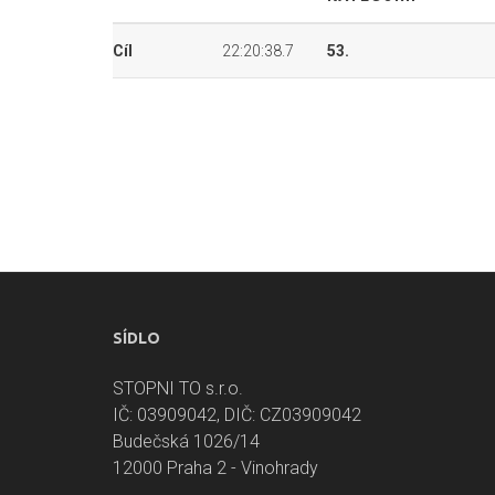
Cíl
22:20:38.7
53.
SÍDLO
STOPNI TO s.r.o.
IČ: 03909042, DIČ: CZ03909042
Budečská 1026/14
12000 Praha 2 - Vinohrady