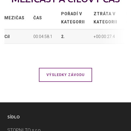
POŘADÍ V
ZTRÁTA V
P
MEZIČAS
ČAS
KATEGORII
KATEGORII
P
Cíl
00:04:58.1
2.
+00:00:27.4
2.
VÝSLEDKY ZÁVODU
SÍDLO
STOPNI TO s.r.o.