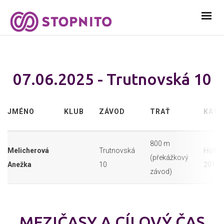
07.06.2025 - Trutnovská 10
JMÉNO
KLUB
ZÁVOD
TRAŤ
KATE
800 m
Melicherová
Trutnovská
Holky 
(překážkový
Anežka
10
2018
závod)
MEZIČASY A CÍLOVÝ ČAS